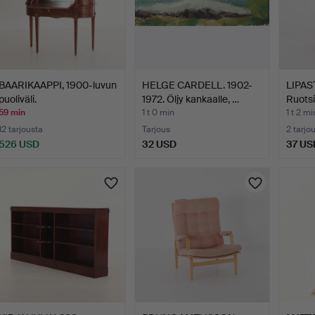
BAARIKAAPPI, 1900-luvun
HELGE CARDELL. 1902-
LIPASTO
puoliväli.
1972. Öljy kankaalle, …
Ruots
59 min
1 t 0 min
1 t 2 mi
12 tarjousta
Tarjous
2 tarjo
526 USD
32 USD
37 US