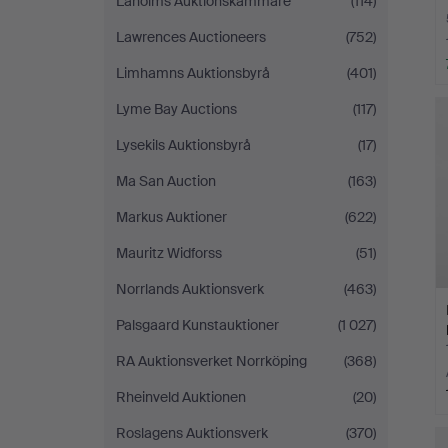
Laholms Auktionskammare
(114)
Lawrences Auctioneers
(752)
Limhamns Auktionsbyrå
(401)
Lyme Bay Auctions
(117)
Lysekils Auktionsbyrå
(17)
Ma San Auction
(163)
Markus Auktioner
(622)
Mauritz Widforss
(51)
Norrlands Auktionsverk
(463)
Palsgaard Kunstauktioner
(1 027)
RA Auktionsverket Norrköping
(368)
Rheinveld Auktionen
(20)
Roslagens Auktionsverk
(370)