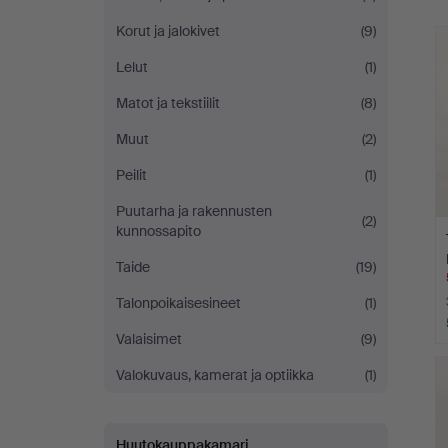
h
Korut ja jalokivet
(9)
Lelut
(1)
Matot ja tekstiilit
(8)
Muut
(2)
Peilit
(1)
Puutarha ja rakennusten
(2)
kunnossapito
Taide
(19)
Talonpoikaisesineet
(1)
Valaisimet
(9)
Valokuvaus, kamerat ja optiikka
(1)
Huutokauppakamari