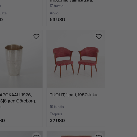
modernia valmistusta.
a
17 tuntia
ousta
Arvio
SD
53 USD
POKAALI 1926,
TUOLIT, 1 pari, 1950-luku.
Sjögren Göteborg.
a
19 tuntia
Tarjous
SD
32 USD