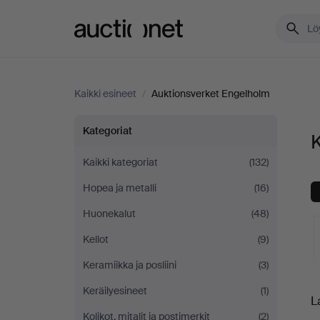
Auctionet.com
Kaikki esineet
/
Auktionsverket Engelholm
Kaikki
Kategoriat
K
esineet
Kaikki kategoriat
(132)
Hopea ja metalli
(16)
Auktionsverket
Huonekalut
(48)
Engelholm
Kellot
(9)
Keramiikka ja posliini
(3)
K
Keräilyesineet
(1)
L
o
Kolikot, mitalit ja postimerkit
(2)