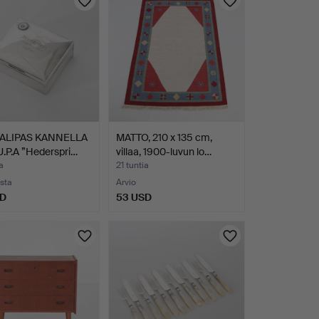
ALIPAS KANNELLA
MATTO, 210 x 135 cm,
U.P.A ”Hederspri…
villaa, 1900-luvun lo…
a
21 tuntia
usta
Arvio
SD
53 USD