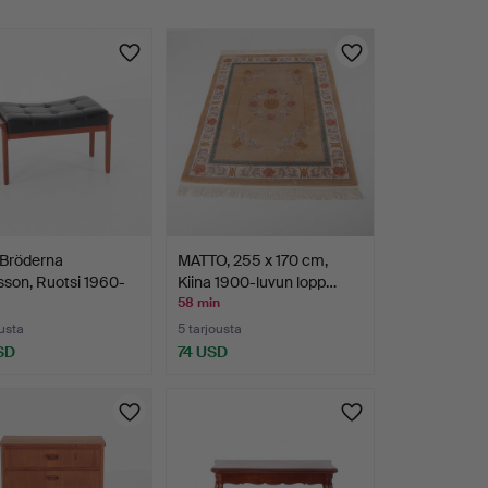
 Bröderna
MATTO, 255 x 170 cm,
son, Ruotsi 1960-
Kiina 1900-luvun lopp…
58 min
ousta
5 tarjousta
SD
74 USD