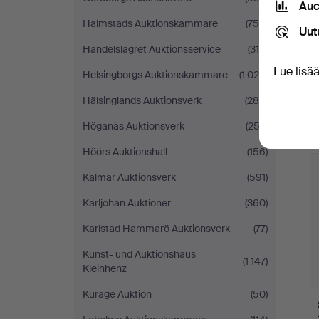
Auc
Halmstads Auktionskammare
(754)
Uut
Handelslagret Auktionsservice
(318)
Lue lisä
Helsingborgs Auktionskammare
(1 024)
Hälsinglands Auktionsverk
(288)
Höganäs Auktionsverk
(252)
Höörs Auktionshall
(156)
Kalmar Auktionsverk
(591)
Karljohan Auktioner
(360)
Karlstad Hammarö Auktionsverk
(77)
Kunst- und Auktionshaus
(1 147)
Kleinhenz
Kurage Auktion
(50)