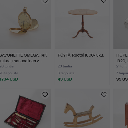
SAVONETTE OMEGA, 14K
PÖYTÄ, Ruotsi 1800-luku.
HOPE
kultaa, manuaalinen v…
1920, 
20 tuntia
20 tuntia
21 tunti
23 tarjousta
3 tarjousta
7 tarjo
1 734 USD
43 USD
95 U