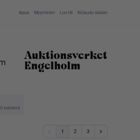
Apua
Myyminen
Luo tili
Kirjaudu sisään
lm
0 esinettä
1
2
3