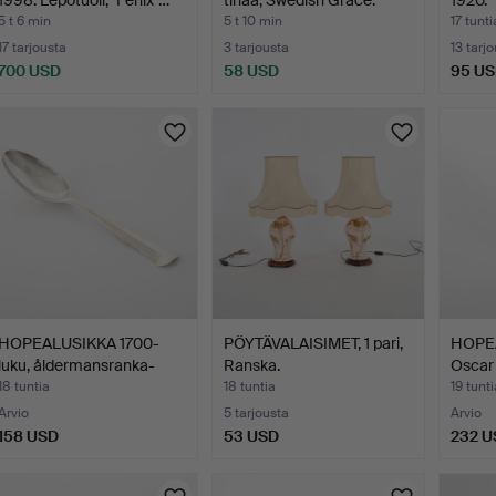
1998. Lepotuoli, "Fenix"…
tinaa, Swedish Grace.
1920.
5 t 6 min
5 t 10 min
17 tunti
17 tarjousta
3 tarjousta
13 tarj
700 USD
58 USD
95 U
HOPEALUSIKKA 1700-
PÖYTÄVALAISIMET, 1 pari,
HOPEA
luku, åldermansranka-
Ranska.
Oscar 
kor…
18 tuntia
18 tuntia
19 tunti
Arvio
5 tarjousta
Arvio
158 USD
53 USD
232 U