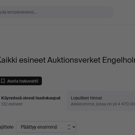
aikki esineet Auktionsverket Engelho
Aseta hakuvahti
Käynnissä olevat huutokaupat
Lopulliset hinnat
132 esineet
Arkistomme, jossa on yli 4 470 00
äynnissä
ajittele
levat