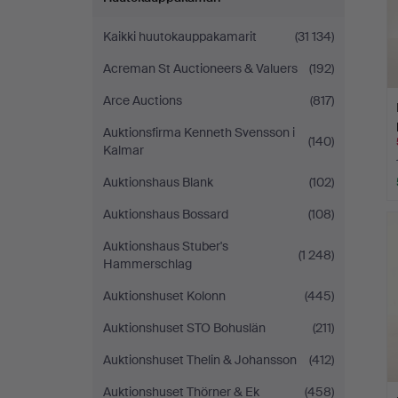
Kaikki huutokauppakamarit
(31 134)
Acreman St Auctioneers & Valuers
(192)
Arce Auctions
(817)
Auktionsfirma Kenneth Svensson i
(140)
Kalmar
Auktionshaus Blank
(102)
Auktionshaus Bossard
(108)
Auktionshaus Stuber's
(1 248)
Hammerschlag
Auktionshuset Kolonn
(445)
Auktionshuset STO Bohuslän
(211)
Auktionshuset Thelin & Johansson
(412)
Auktionshuset Thörner & Ek
(458)