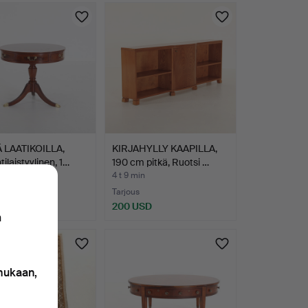
 LAATIKOILLA,
KIRJAHYLLY KAAPILLA,
tilaistyylinen, 1…
190 cm pitkä, Ruotsi …
min
4 t 9 min
Tarjous
SD
200 USD
n
 mukaan,