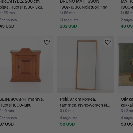
KIRJAHYLLY, 200 cm
BRUNO MATHSSON.
MATTO,
pitkä, Ruotsi 1930-luku.
1907-1988. Nojatuoli, "Ing…
1900-
1 t 55 min
1 t 56 min
1 t 58 
3 tarjousta
14 tarjousta
2 tarjo
43 USD
232 USD
43 U
SEINÄKAAPPI, mäntyä,
Peili, 97 cm korkea,
Öljy k
Ruotsi 1800-luku.
tammea, Nyge-Verken N…
kukkai
signe
2 t 0 min
3 t 0 min
3 t 2 m
2 tarjousta
4 tarjousta
4 tarjo
37 USD
58 USD
58 U