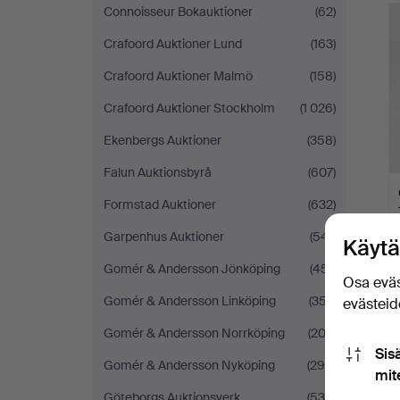
Connoisseur Bokauktioner
(62)
Crafoord Auktioner Lund
(163)
Crafoord Auktioner Malmö
(158)
Crafoord Auktioner Stockholm
(1 026)
Ekenbergs Auktioner
(358)
Falun Auktionsbyrå
(607)
Formstad Auktioner
(632)
Garpenhus Auktioner
(541)
Käytä
Gomér & Andersson Jönköping
(451)
Osa eväs
Gomér & Andersson Linköping
(357)
evästeide
Gomér & Andersson Norrköping
(203)
Sis
Gomér & Andersson Nyköping
(290)
mit
Göteborgs Auktionsverk
(534)