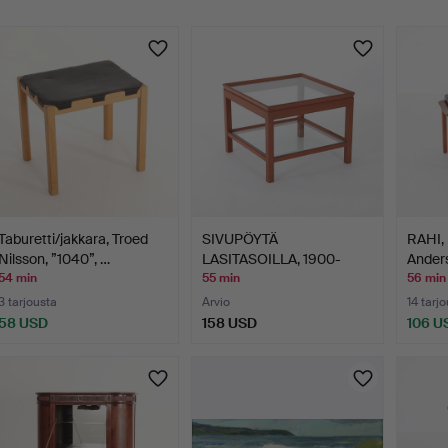
uutokaupat
Taburetti/jakkara, Troed
SIVUPÖYTÄ
RAHI,
Nilsson, ”1040”, …
LASITASOILLA, 1900-
Anders
luvun loppupu…
luku.
54 min
55 min
56 min
3 tarjousta
Arvio
14 tarj
58 USD
158 USD
106 U