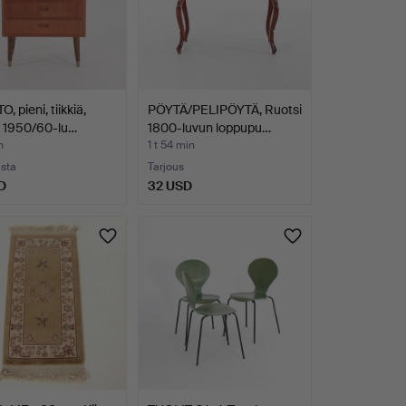
, pieni, tiikkiä,
PÖYTÄ/PELIPÖYTÄ, Ruotsi
i 1950/60-lu…
1800-luvun loppupu…
n
1 t 54 min
usta
Tarjous
D
32 USD