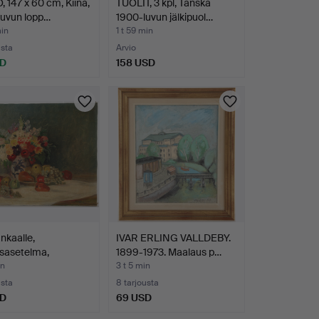
 147 x 60 cm, Kiina,
TUOLIT, 3 kpl, Tanska
luvun lopp…
1900-luvun jälkipuol…
min
1 t 59 min
usta
Arvio
SD
158 USD
ankaalle,
IVAR ERLING VALLDEBY.
sasetelma,
1899-1973. Maalaus p…
erat…
in
3 t 5 min
usta
8 tarjousta
SD
69 USD