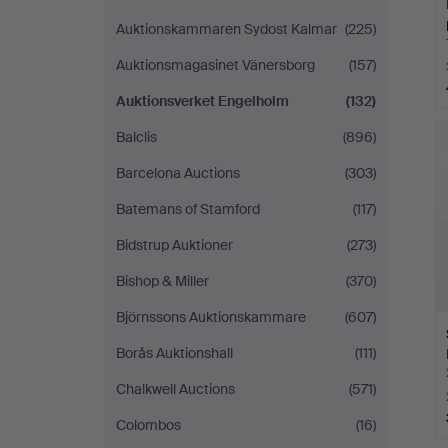
Auktionskammaren Sydost Kalmar
(225)
Auktionsmagasinet Vänersborg
(157)
Auktionsverket Engelholm
(132)
Balclis
(896)
Barcelona Auctions
(303)
Batemans of Stamford
(117)
Bidstrup Auktioner
(273)
Bishop & Miller
(370)
Björnssons Auktionskammare
(607)
Borås Auktionshall
(111)
Chalkwell Auctions
(571)
Colombos
(16)