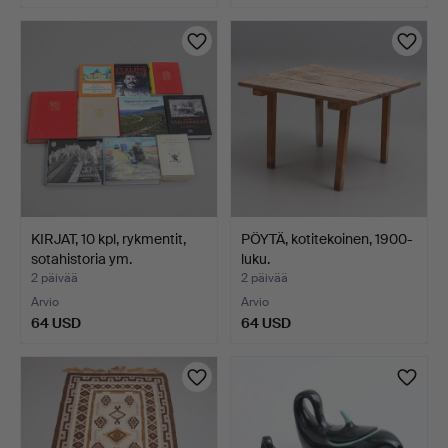
KIRJAT, 10 kpl, rykmentit,
PÖYTÄ, kotitekoinen, 1900-
sotahistoria ym.
luku.
2 päivää
2 päivää
Arvio
Arvio
64 USD
64 USD