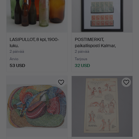
LASIPULLOT, 8 kpl, 1900-
POSTIMERKIT,
luku.
paikallisposti Kalmar,
lentop…
2 päivää
2 päivää
Arvio
Tarjous
53 USD
32 USD