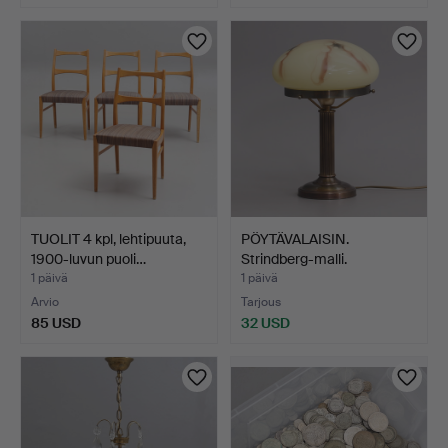
TUOLIT 4 kpl, lehtipuuta,
PÖYTÄVALAISIN.
1900-luvun puoli…
Strindberg-malli.
1 päivä
1 päivä
Arvio
Tarjous
85 USD
32 USD