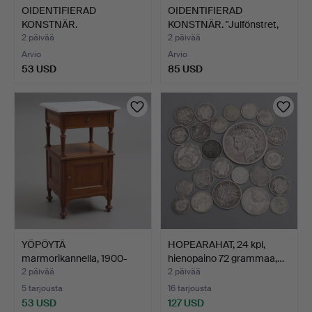
OIDENTIFIERAD
OIDENTIFIERAD
KONSTNÄR.
KONSTNÄR. "Julfönstret,
Lapsimuotokuva, pi…
saga…
2 päivää
2 päivää
Arvio
Arvio
53 USD
85 USD
YÖPÖYTÄ
HOPEARAHAT, 24 kpl,
marmorikannella, 1900-
hienopaino 72 grammaa,…
luvun alkupu…
2 päivää
2 päivää
5 tarjousta
16 tarjousta
53 USD
127 USD