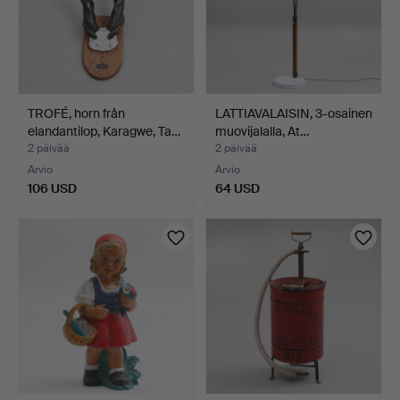
TROFÉ, horn från
LATTIAVALAISIN, 3-osainen
elandantilop, Karagwe, Ta…
muovijalalla, At…
2 päivää
2 päivää
Arvio
Arvio
106 USD
64 USD