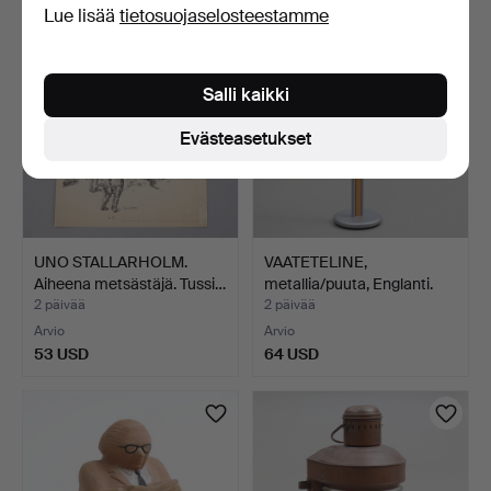
Lue lisää
tietosuojaselosteestamme
Salli kaikki
Evästeasetukset
UNO STALLARHOLM.
VAATETELINE,
Aiheena metsästäjä. Tussi…
metallia/puuta, Englanti.
2 päivää
2 päivää
Arvio
Arvio
53 USD
64 USD