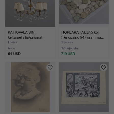
KATTOVALAISIN,
HOPEARAHAT, 245 kpl,
keltametallia/prismat,
hienopaino 547 gramma…
1900…
1 päivä
2 päivää
Arvio
27 tarjousta
64 USD
719 USD