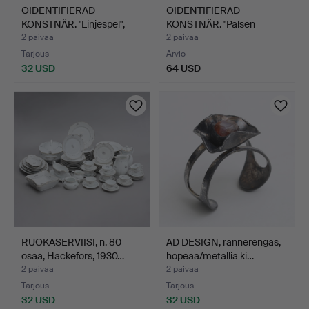
OIDENTIFIERAD
OIDENTIFIERAD
KONSTNÄR. "Linjespel",
KONSTNÄR. "Pälsen
sekat…
genom tide…
2 päivää
2 päivää
Tarjous
Arvio
32 USD
64 USD
RUOKASERVIISI, n. 80
AD DESIGN, rannerengas,
osaa, Hackefors, 1930…
hopeaa/metallia ki…
2 päivää
2 päivää
Tarjous
Tarjous
32 USD
32 USD