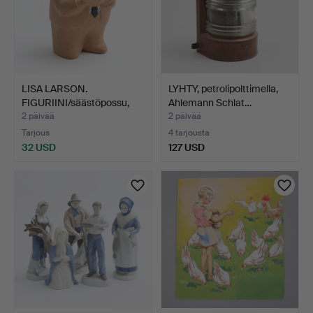
LISA LARSON.
LYHTY, petrolipolttimella,
FIGURIINI/säästöpossu,
Ahlemann Schlat…
"Gunna…
2 päivää
2 päivää
Tarjous
4 tarjousta
32 USD
127 USD