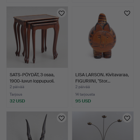
SATS-PÖYDÄT, 3 osaa,
LISA LARSON. Kivitavaraa,
1900-luvun loppupuoli.
FIGURIINI, "Stor…
2 päivää
2 päivää
Tarjous
14 tarjousta
32 USD
95 USD