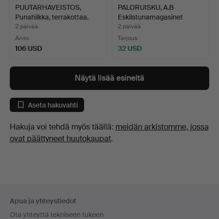
PUUTARHAVEISTOS,
PALORUISKU, A.B
Punahilkka, terrakottaa.
Eskilstunamagasinet
Eskils…
2 päivää
2 päivää
Arvio
Tarjous
106 USD
32 USD
Näytä lisää esineitä
Aseta hakuvahti
Hakuja voi tehdä myös täällä:
meidän arkistomme, jossa
ovat päättyneet huutokaupat
.
Alatunnistenavigaatio
Apua ja yhteystiedot
Ota yhteyttä tekniseen tukeen