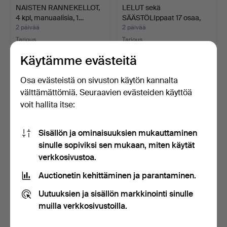
NAISTEN RANNEKELLOT,
LELUT sekä
4 kpl, manuaalisia, 1…
SÄÄSTÖLIppaat 17 osaa,
mm. Brio…
2 päivää
2 päivää
Tarjous
Tarjous
32 USD
32 USD
Käytämme evästeitä
Osa evästeistä on sivuston käytön kannalta
välttämättömiä. Seuraavien evästeiden käyttöä
voit hallita itse:
Sisällön ja ominaisuuksien mukauttaminen
sinulle sopiviksi sen mukaan, miten käytät
verkkosivustoa.
Auctionetin kehittäminen ja parantaminen.
PEILI, lasimestarin peili,
SEINÄRELIEFI, Madonna ja
1800/1900-luku.
lapsi, metallifol…
Uutuuksien ja sisällön markkinointi sinulle
2 päivää
2 päivää
muilla verkkosivustoilla.
Tarjous
Tarjous
32 USD
32 USD