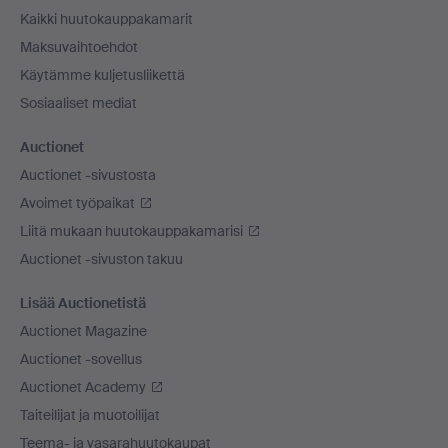
Kaikki huutokauppakamarit
Maksuvaihtoehdot
Käytämme kuljetusliikettä
Sosiaaliset mediat
Auctionet
Auctionet -sivustosta
Avoimet työpaikat
Liitä mukaan huutokauppakamarisi
Auctionet -sivuston takuu
Lisää Auctionetistä
Auctionet Magazine
Auctionet -sovellus
Auctionet Academy
Taiteilijat ja muotoilijat
Teema- ja vasarahuutokaupat