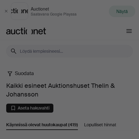
Auctionet
Näytä
Sulje
Saatavana Google Playssa
Auctionet.com
Suodata
Kaikki
Kaikki esineet Auktionshuset Thelin &
esineet
Johansson
Auktionshuset
Aseta hakuvahti
Thelin
Käynnissä olevat huutokaupat
(419)
Lopulliset hinnat
&