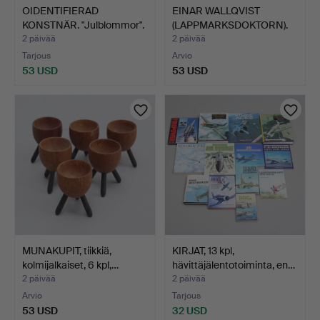
OIDENTIFIERAD
EINAR WALLQVIST
KONSTNÄR. "Julblommor".
(LAPPMARKSDOKTORN).
Akva…
Naismu…
2 päivää
2 päivää
Tarjous
Arvio
53 USD
53 USD
MUNAKUPIT, tiikkiä,
KIRJAT, 13 kpl,
kolmijalkaiset, 6 kpl,…
hävittäjälentotoiminta, en…
2 päivää
2 päivää
Arvio
Tarjous
53 USD
32 USD