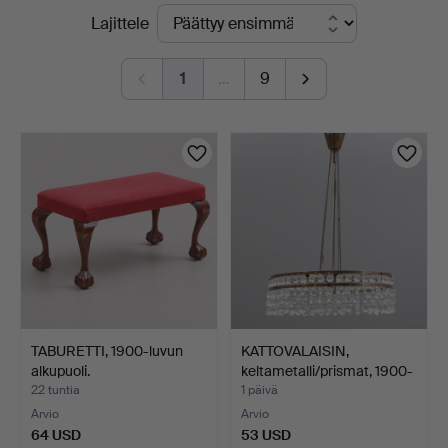
Käynnissä
Lajittele
Johansson
olevat
1
…
9
huutokaupat
TABURETTI, 1900-luvun
KATTOVALAISIN,
alkupuoli.
keltametalli/prismat, 1900-
…
22 tuntia
1 päivä
Arvio
Arvio
64 USD
53 USD