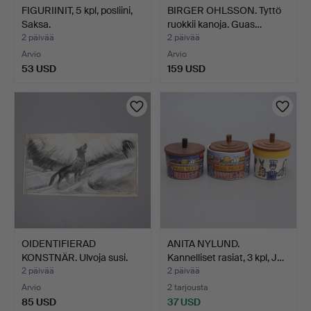
FIGURIINIT, 5 kpl, posliini,
BIRGER OHLSSON. Tyttö
Saksa.
ruokkii kanoja. Guas…
2 päivää
2 päivää
Arvio
Arvio
53 USD
159 USD
OIDENTIFIERAD
ANITA NYLUND.
KONSTNÄR. Ulvoja susi.
Kannelliset rasiat, 3 kpl, J…
Akvar…
2 päivää
2 päivää
Arvio
2 tarjousta
85 USD
37 USD