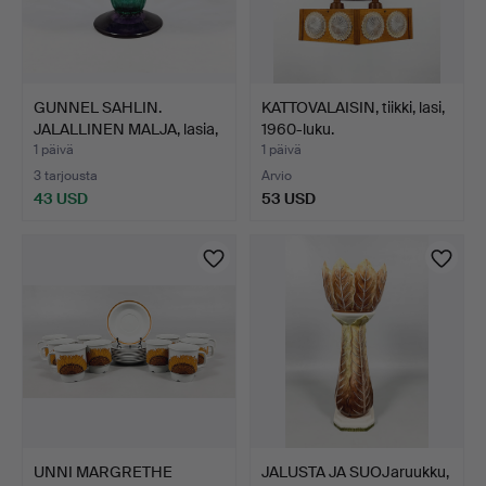
GUNNEL SAHLIN.
KATTOVALAISIN, tiikki, lasi,
JALALLINEN MALJA, lasia,
1960-luku.
Ko…
1 päivä
1 päivä
3 tarjousta
Arvio
43 USD
53 USD
UNNI MARGRETHE
JALUSTA JA SUOJaruukku,