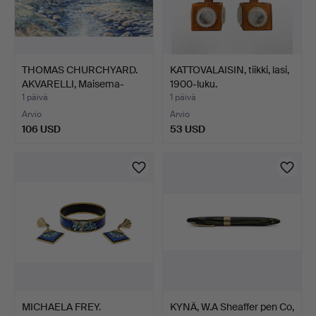
THOMAS CHURCHYARD.
KATTOVALAISIN, tiikki, lasi,
AKVARELLI, Maisema-
1900-luku.
aihe…
1 päivä
1 päivä
Arvio
Arvio
106 USD
53 USD
MICHAELA FREY.
KYNÄ, W.A Sheaffer pen Co,