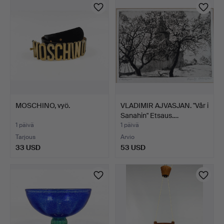
MOSCHINO, vyö.
VLADIMIR AJVASJAN. "Vår i
Sanahin" Etsaus.…
1 päivä
1 päivä
Tarjous
Arvio
33 USD
53 USD