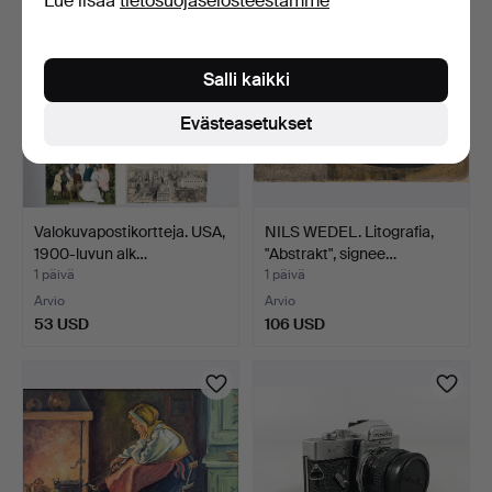
Lue lisää
tietosuojaselosteestamme
Salli kaikki
Evästeasetukset
Valokuvapostikortteja. USA,
NILS WEDEL. Litografia,
1900-luvun alk…
"Abstrakt", signee…
1 päivä
1 päivä
Arvio
Arvio
53 USD
106 USD