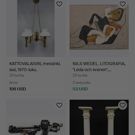
KATTOVALAISIN, messinki,
NILS WEDEL. LITOGRAFIA,
lasi, 1970-luku.
"Leda och svanen",…
23 tuntia
23 tuntia
Arvio
2 tarjousta
106 USD
53 USD