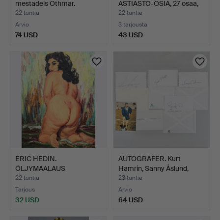
mestadels Othmar.
ASTIASTO-OSIA, 27 osaa,
Rusk…
22 tuntia
22 tuntia
Arvio
3 tarjousta
74 USD
43 USD
ERIC HEDIN.
AUTOGRAFER. Kurt
ÖLJYMAALAUS
Hamrin, Sanny Åslund,
PANEELILLE, Alasto…
Ken…
22 tuntia
23 tuntia
Tarjous
Arvio
32 USD
64 USD