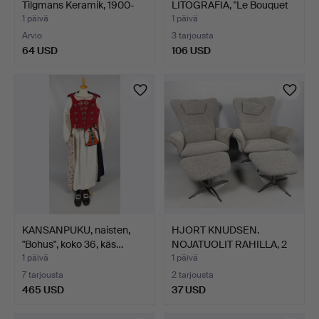
Tilgmans Keramik, 1900-
LITOGRAFIA, "Le Bouquet
luk…
de l…
1 päivä
1 päivä
Arvio
3 tarjousta
64 USD
106 USD
KANSANPUKU, naisten,
HJORT KNUDSEN.
"Bohus", koko 36, käs…
NOJATUOLIT RAHILLA, 2
kpl, …
1 päivä
1 päivä
7 tarjousta
2 tarjousta
465 USD
37 USD