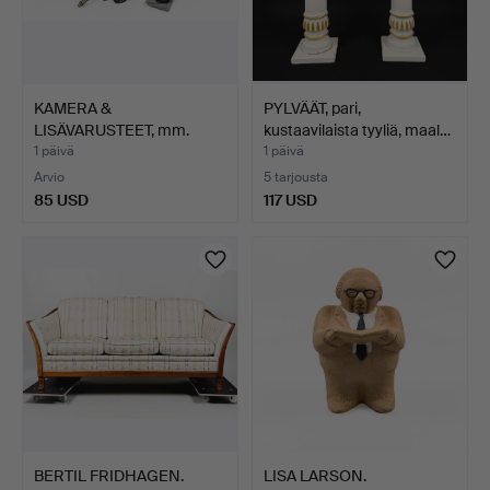
KAMERA &
PYLVÄÄT, pari,
LISÄVARUSTEET, mm.
kustaavilaista tyyliä, maal…
Praktica Super…
1 päivä
1 päivä
Arvio
5 tarjousta
85 USD
117 USD
BERTIL FRIDHAGEN.
LISA LARSON.