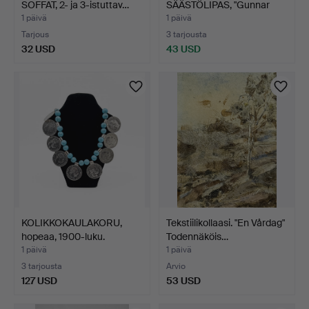
SOFFAT, 2- ja 3-istuttav…
SÄÄSTÖLIPAS, "Gunnar
Sträng",…
1 päivä
1 päivä
Tarjous
3 tarjousta
32 USD
43 USD
KOLIKKOKAULAKORU,
Tekstiilikollaasi. "En Vårdag"
hopeaa, 1900-luku.
Todennäköis…
1 päivä
1 päivä
3 tarjousta
Arvio
127 USD
53 USD