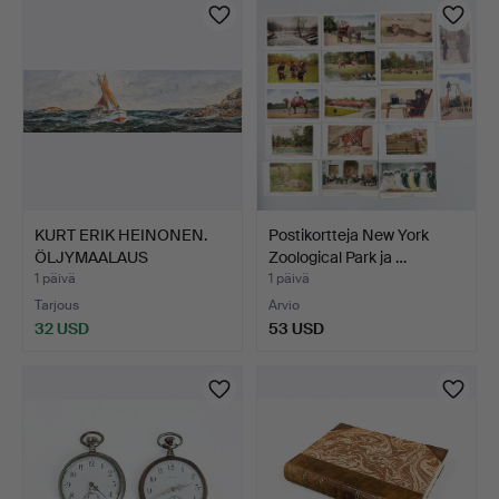
KURT ERIK HEINONEN.
Postikortteja New York
ÖLJYMAALAUS
Zoological Park ja …
KANKAALLE,…
1 päivä
1 päivä
Tarjous
Arvio
32 USD
53 USD