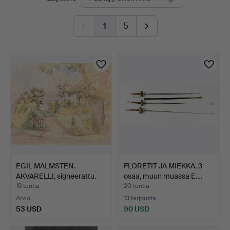
olevat
1
5
huutokaupat
EGIL MALMSTEN.
FLORETIT JA MIEKKA, 3
AKVARELLI, signeerattu.
osaa, muun muassa E.…
19 tuntia
20 tuntia
Arvio
13 tarjousta
53 USD
90 USD