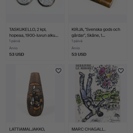
TASKUKELLO, 2 kpl,
KIRJA, "Svenska gods och
hopeaa, 1900-luvun alku…
gårdar", Skåne, 1…
1 päivä
1 päivä
Arvio
Arvio
53 USD
53 USD
LATTIAMALJAKKO,
MARC CHAGALL.