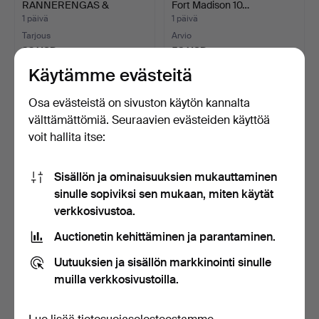
RANNERENGAS &
Fort Madison 10…
KORVAKORUT, M…
1 päivä
1 päivä
Tarjous
Arvio
32 USD
53 USD
Käytämme evästeitä
Osa evästeistä on sivuston käytön kannalta
välttämättömiä. Seuraavien evästeiden käyttöä
voit hallita itse:
Sisällön ja ominaisuuksien mukauttaminen
sinulle sopiviksi sen mukaan, miten käytät
verkkosivustoa.
SOTILASPOLKUPYÖRÄ,
PEILI, rokokoo, kullattua
Auctionetin kehittäminen ja parantaminen.
kunnostuskohde, Husqvar…
puuta ja gessoa,…
1 päivä
1 päivä
Uutuuksien ja sisällön markkinointi sinulle
5 tarjousta
Arvio
muilla verkkosivustoilla.
85 USD
211 USD