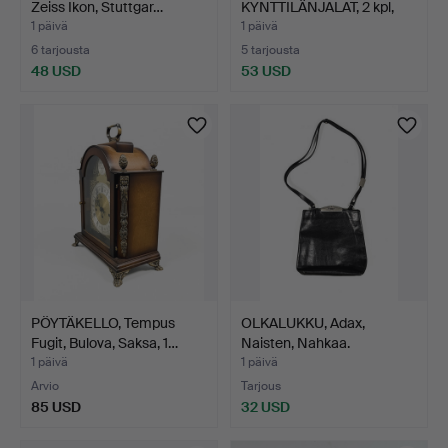
Zeiss Ikon, Stuttgar…
KYNTTILÄNJALAT, 2 kpl,
lasia…
1 päivä
1 päivä
6 tarjousta
5 tarjousta
48 USD
53 USD
PÖYTÄKELLO, Tempus
OLKALUKKU, Adax,
Fugit, Bulova, Saksa, 1…
Naisten, Nahkaa.
1 päivä
1 päivä
Arvio
Tarjous
85 USD
32 USD