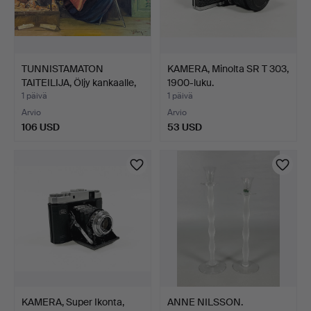
TUNNISTAMATON
KAMERA, Minolta SR T 303,
TAITEILIJA, Öljy kankaalle,
1900-luku.
…
1 päivä
1 päivä
Arvio
Arvio
106 USD
53 USD
KAMERA, Super Ikonta,
ANNE NILSSON.