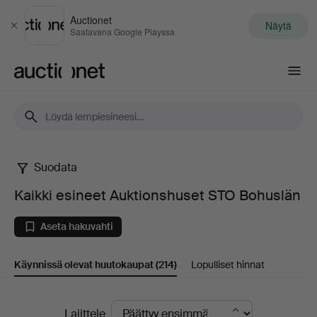
Auctionet
Näytä
Sulje
Saatavana Google Playssa
Auctionet.com
Suodata
Kaikki
Kaikki esineet Auktionshuset STO Bohuslän
esineet
Aseta hakuvahti
Auktionshuset
Käynnissä olevat huutokaupat
(214)
Lopulliset hinnat
STO
Bohuslän
Käynnissä
Lajittele