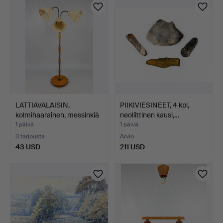
LATTIAVALAISIN,
PIIKIVIESINEET, 4 kpl,
kolmihaarainen, messinkiä
neoliittinen kausi,…
…
1 päivä
1 päivä
3 tarjousta
Arvio
43 USD
211 USD