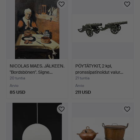
NICOLAS MAES. JÄLKEEN.
PÖYTÄTYKIT, 2 kpl,
"Bordsbönen". Signe…
pronssipatinoidut valur…
20 tuntia
21 tuntia
Arvio
Arvio
85 USD
211 USD