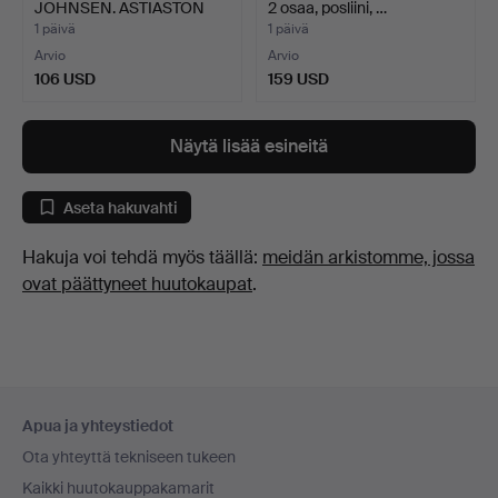
JOHNSEN. ASTIASTON
2 osaa, posliini, …
OSIA, 21…
1 päivä
1 päivä
Arvio
Arvio
106 USD
159 USD
Näytä lisää esineitä
Aseta hakuvahti
Hakuja voi tehdä myös täällä:
meidän arkistomme, jossa
ovat päättyneet huutokaupat
.
Alatunnistenavigaatio
Apua ja yhteystiedot
Ota yhteyttä tekniseen tukeen
Kaikki huutokauppakamarit