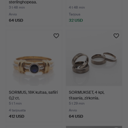
sterlinghopeaa.
3 t 48 min
4 t 48 min
Arvio
Tarjous
64 USD
32 USD
SORMUS, 18K kultaa, safiiri
SORMUKSET, 4 kpl,
0,2 ct.
titaania, zirkonia.
5 t 1 min
5 t 29 min
4 tarjousta
Arvio
412 USD
64 USD