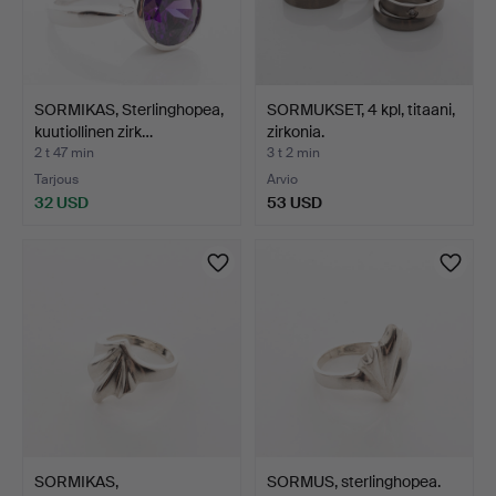
SORMIKAS, Sterlinghopea,
SORMUKSET, 4 kpl, titaani,
kuutiollinen zirk…
zirkonia.
2 t 47 min
3 t 2 min
Tarjous
Arvio
32 USD
53 USD
SORMIKAS,
SORMUS, sterlinghopea.