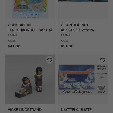
CONSTANTIN
OIDENTIFIERAD
TERECHKOVITCH, "KOSTIA
KONSTNÄR. Veneitä
TERECHKO…
rannalla, …
1 päivä
1 päivä
Arvio
Arvio
64 USD
85 USD
VICKE LINDSTRAND.
NÄYTTELYJULISTE