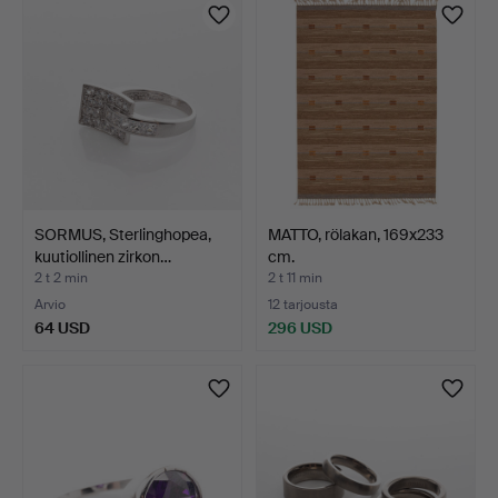
SORMUS, Sterlinghopea,
MATTO, rölakan, 169x233
kuutiollinen zirkon…
cm.
2 t 2 min
2 t 11 min
Arvio
12 tarjousta
64 USD
296 USD