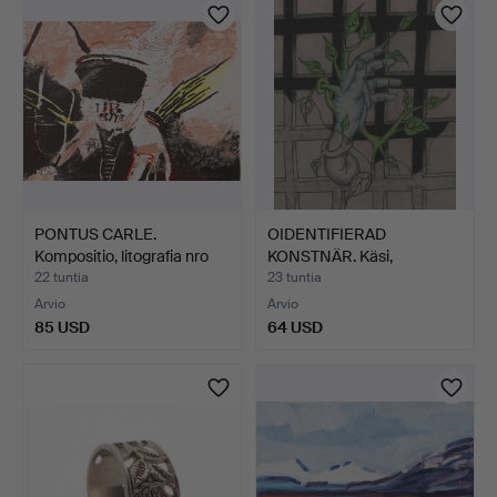
PONTUS CARLE.
OIDENTIFIERAD
Kompositio, litografia nro
KONSTNÄR. Käsi,
H…
sekatekniikk…
22 tuntia
23 tuntia
Arvio
Arvio
85 USD
64 USD