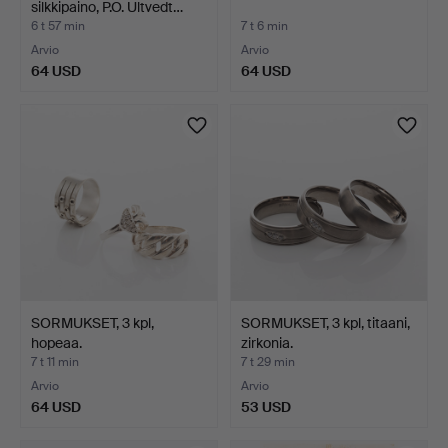
silkkipaino, P.O. Ultvedt…
6 t 57 min
7 t 6 min
Arvio
Arvio
64 USD
64 USD
SORMUKSET, 3 kpl,
SORMUKSET, 3 kpl, titaani,
hopeaa.
zirkonia.
7 t 11 min
7 t 29 min
Arvio
Arvio
64 USD
53 USD