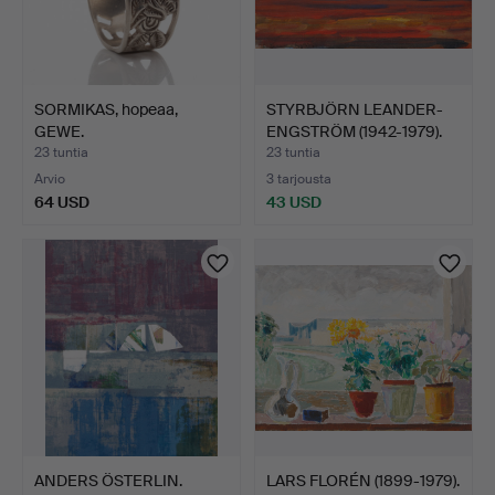
SORMIKAS, hopeaa,
STYRBJÖRN LEANDER-
GEWE.
ENGSTRÖM (1942-1979).
Tu…
23 tuntia
23 tuntia
Arvio
3 tarjousta
64 USD
43 USD
ANDERS ÖSTERLIN.
LARS FLORÉN (1899-1979).