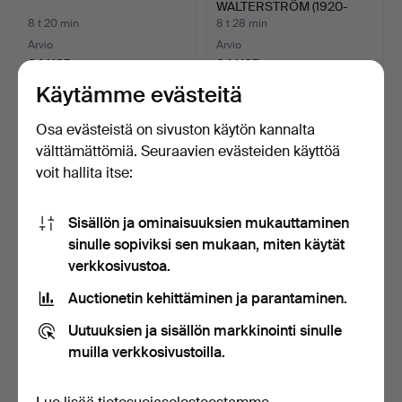
WALTERSTRÖM (1920-
1988). "Kväl…
8 t 20 min
8 t 28 min
Arvio
Arvio
64 USD
64 USD
Käytämme evästeitä
Osa evästeistä on sivuston käytön kannalta
välttämättömiä. Seuraavien evästeiden käyttöä
voit hallita itse:
Sisällön ja ominaisuuksien mukauttaminen
sinulle sopiviksi sen mukaan, miten käytät
verkkosivustoa.
SORMUS, sterlinghopeaa.
SORMUS, sterlinghopeaa,
Auctionetin kehittäminen ja parantaminen.
zirkonia.
9 t 18 min
9 t 27 min
Uutuuksien ja sisällön markkinointi sinulle
Arvio
Arvio
muilla verkkosivustoilla.
64 USD
64 USD