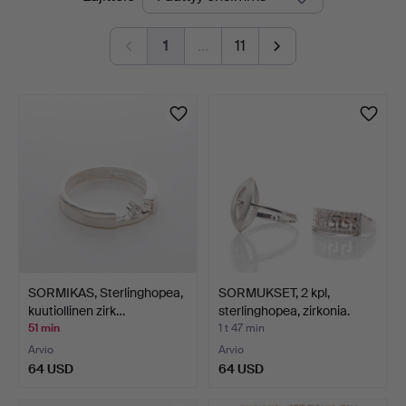
olevat
1
…
11
huutokaupat
SORMIKAS, Sterlinghopea,
SORMUKSET, 2 kpl,
kuutiollinen zirk…
sterlinghopea, zirkonia.
51 min
1 t 47 min
Arvio
Arvio
64 USD
64 USD