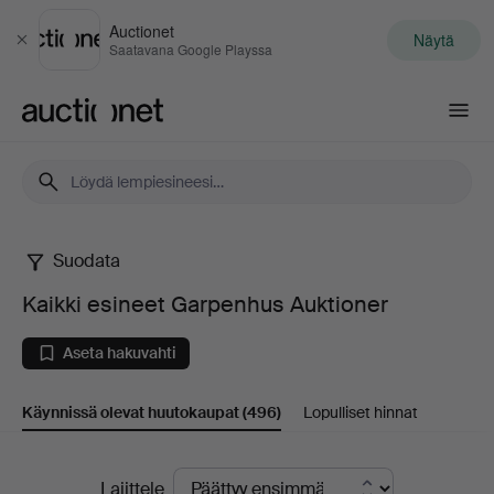
Auctionet
Näytä
Sulje
Saatavana Google Playssa
Auctionet.com
Suodata
Kaikki
Kaikki esineet Garpenhus Auktioner
esineet
Aseta hakuvahti
Garpenhus
Käynnissä olevat huutokaupat
(496)
Lopulliset hinnat
Auktioner
Käynnissä
Lajittele