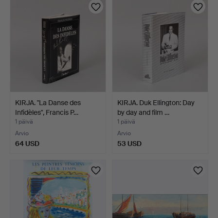
KIRJA. "La Danse des
KIRJA. Duk Ellington: Day
Infidèles", Francis P…
by day and film …
1 päivä
1 päivä
Arvio
Arvio
64 USD
53 USD