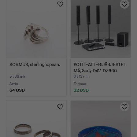
SORMUS, sterlinghopeaa.
KOTITEATTERIJÄRJESTEL
MÄ, Sony DAV-DZ660.
5 t 36 min
6 t 13 min
Arvio
Tarjous
64 USD
32 USD