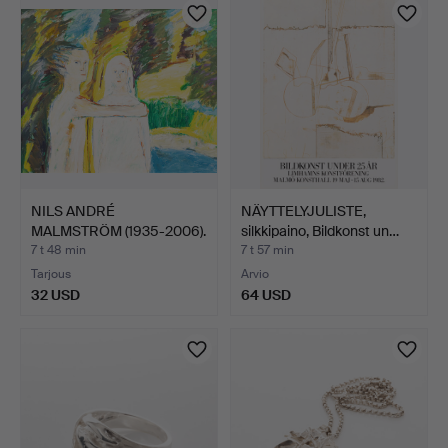
NILS ANDRÉ
NÄYTTELYJULISTE,
MALMSTRÖM (1935-2006).
silkkipaino, Bildkonst un…
Omfamnin…
7 t 48 min
7 t 57 min
Tarjous
Arvio
32 USD
64 USD