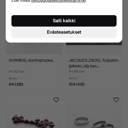
Lue lisää
tietosuojaselosteestamme
Salli kaikki
Evästeasetukset
SORMUS, sterlinghopea.
JACQUES ZADIG. Tulipalon
jälkeen, öljy kan…
9 t 42 min
9 t 44 min
Arvio
Arvio
64 USD
159 USD