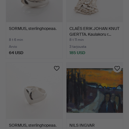
SORMUS, sterlinghopeaa.
CLAËS ERIK JOHAN KNUT
GIERTTA. Kaulakoru r…
8 t 6 min
8 t 11 min
Arvio
3 tarjousta
64 USD
185 USD
SORMUS, sterlinghopeaa.
NILS INGVAR