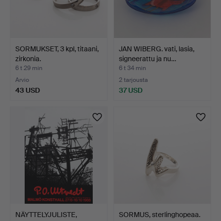
SORMUKSET, 3 kpl, titaani,
JAN WIBERG. vati, lasia,
zirkonia.
signeerattu ja nu…
6 t 29 min
6 t 34 min
Arvio
2 tarjousta
43 USD
37 USD
NÄYTTELYJULISTE,
SORMUS, sterlinghopeaa.