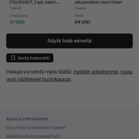
FIGURIINIT, 2 kpl, eskim…
alkuperäinen Axel Olson
Ga…
1 päivä
1 päivä
2 tarjousta
Arvio
37 USD
64 USD
Näytä lisää esineitä
Aseta hakuvahti
Hakuja voi tehdä myös täällä:
meidän arkistomme, jossa
ovat päättyneet huutokaupat
.
Alatunnistenavigaatio
Apua ja yhteystiedot
Ota yhteyttä tekniseen tukeen
Kaikki huutokauppakamarit