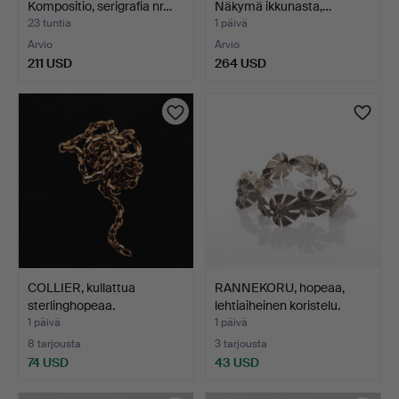
Kompositio, serigrafia nr…
Näkymä ikkunasta,…
23 tuntia
1 päivä
Arvio
Arvio
211 USD
264 USD
COLLIER, kullattua
RANNEKORU, hopeaa,
sterlinghopeaa.
lehtiaiheinen koristelu.
1 päivä
1 päivä
8 tarjousta
3 tarjousta
74 USD
43 USD