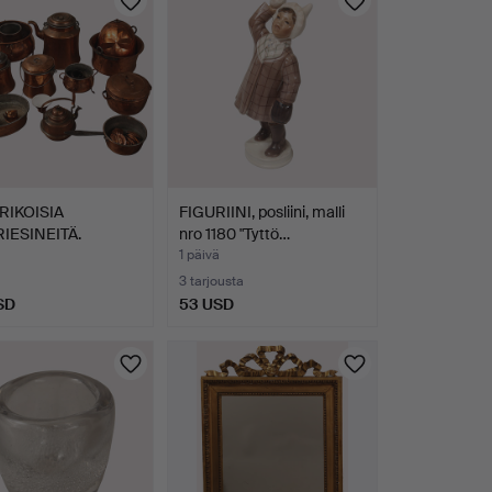
RIKOISIA
FIGURIINI, posliini, malli
IESINEITÄ.
nro 1180 "Tyttö…
1 päivä
3 tarjousta
SD
53 USD