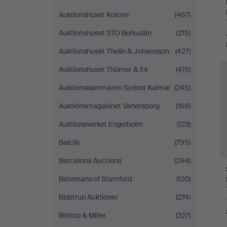
Auktionshuset Kolonn
(467)
Auktionshuset STO Bohuslän
(215)
Auktionshuset Thelin & Johansson
(427)
Auktionshuset Thörner & Ek
(415)
Auktionskammaren Sydost Kalmar
(245)
Auktionsmagasinet Vänersborg
(168)
Auktionsverket Engelholm
(123)
Balclis
(795)
Barcelona Auctions
(294)
Batemans of Stamford
(120)
Bidstrup Auktioner
(274)
Bishop & Miller
(327)