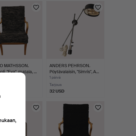
O MATHSSON.
ANDERS PEHRSON.
oli, "Eva", matala, …
Pöytävalaisin, "Simris", A…
1 päivä
ousta
Tarjous
USD
32 USD
n
 mukaan,