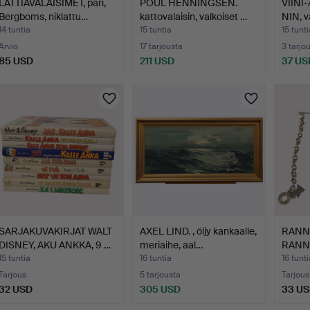
LATTIAVALAISIMET, pari,
POUL HENNINGSEN.
VIINI
Bergboms, niklattu…
kattovalaisin, valkoiset …
NIN, v
14 tuntia
15 tuntia
15 tunti
Arvio
17 tarjousta
3 tarjo
85 USD
211 USD
37 US
SARJAKUVAKIRJAT WALT
AXEL LIND. , öljy kankaalle,
RANN
DISNEY, AKU ANKKA, 9 …
meriaihe, aal…
RANNE
teräst
15 tuntia
16 tuntia
16 tunti
Tarjous
5 tarjousta
Tarjous
32 USD
305 USD
33 U