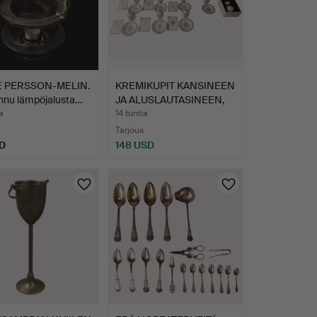
E PERSSON-MELIN.
KREMIKUPIT KANSINEEN
nnu lämpöjalusta…
JA ALUSLAUTASINEEN,
S…
a
14 tuntia
Tarjous
D
148 USD