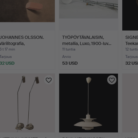
JOHANNES OLSSON.
TYÖPÖYTÄVALAISIN,
SIGN
Värilitografia,
metallia, Luxo, 1900-luv…
Teeka
Suddgummi…
6 t 17 min
11 tuntia
12 tunti
Tarjous
Arvio
Tarjous
32 USD
53 USD
32 US