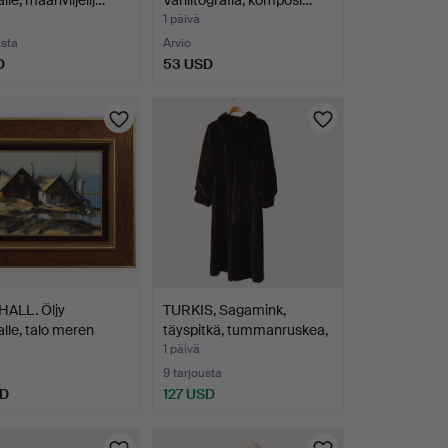
lle, maanviljelij…
Värilitografia, komposi…
1 päivä
usta
Arvio
D
53 USD
HALL. Öljy
TURKIS, Sagamink,
lle, talo meren
täyspitkä, tummanruskea,
…
1 päivä
9 tarjousta
SD
127 USD