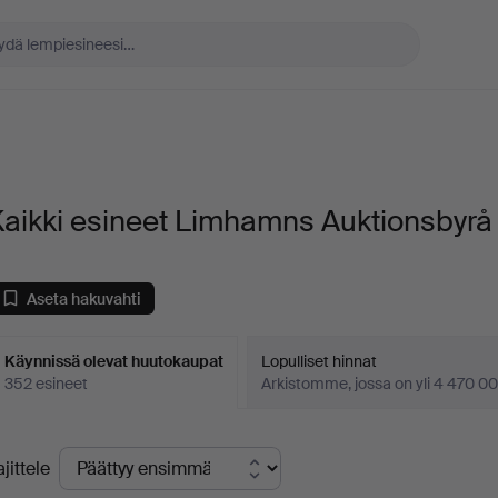
aikki esineet Limhamns Auktionsbyrå
Aseta hakuvahti
Käynnissä olevat huutokaupat
Lopulliset hinnat
352 esineet
Arkistomme, jossa on yli 4 470 00
äynnissä
ajittele
levat