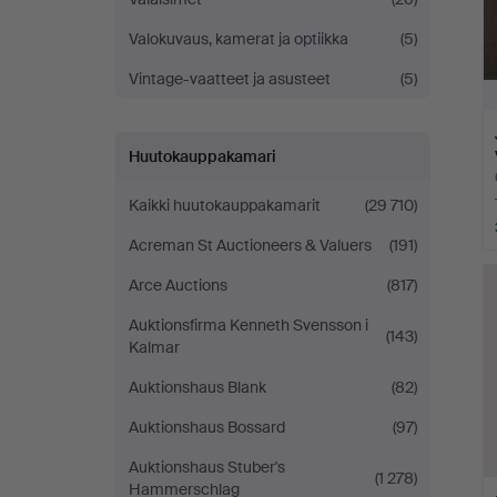
Valokuvaus, kamerat ja optiikka
(5)
Vintage-vaatteet ja asusteet
(5)
Huutokauppakamari
Kaikki huutokauppakamarit
(29 710)
Acreman St Auctioneers & Valuers
(191)
Arce Auctions
(817)
Auktionsfirma Kenneth Svensson i
(143)
Kalmar
Auktionshaus Blank
(82)
Auktionshaus Bossard
(97)
Auktionshaus Stuber's
(1 278)
Hammerschlag