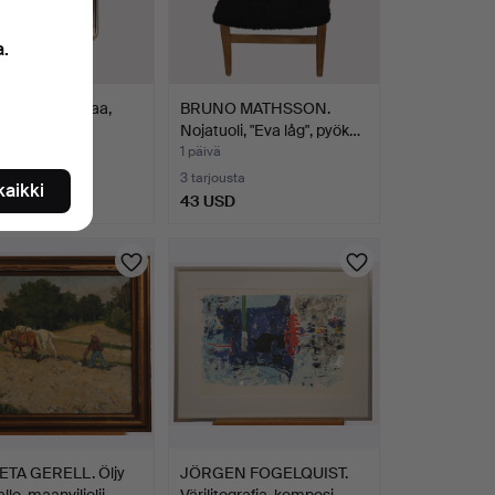
a.
KELLO hopeaa,
BRUNO MATHSSON.
uodelta 1900.
Nojatuoli, "Eva låg", pyök…
1 päivä
ousta
3 tarjousta
 kaikki
SD
43 USD
ETA GERELL. Öljy
JÖRGEN FOGELQUIST.