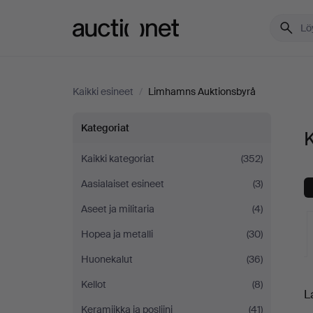
Auctionet.com
Kaikki esineet
/
Limhamns Auktionsbyrå
Kaikki
Kategoriat
K
esineet
Kaikki kategoriat
(352)
Aasialaiset esineet
(3)
Limhamns
Aseet ja militaria
(4)
Auktionsbyrå
Hopea ja metalli
(30)
Huonekalut
(36)
K
Kellot
(8)
L
o
Keramiikka ja posliini
(41)