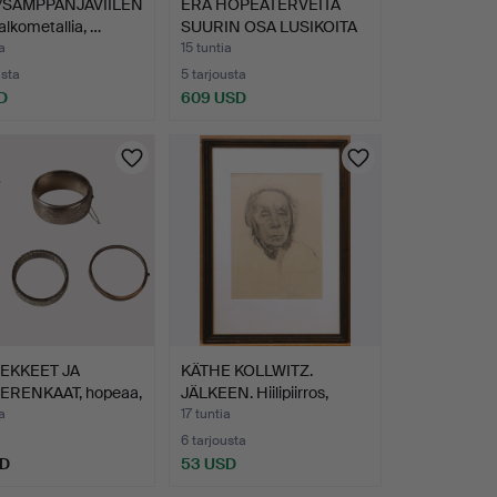
-/SAMPPANJAVIILEN
ERÄ HOPEATERVEITÄ
alkometallia, …
SUURIN OSA LUSIKOITA
ERI…
a
15 tuntia
usta
5 tarjousta
D
609 USD
EKKEET JA
KÄTHE KOLLWITZ.
RENKAAT, hopeaa,
JÄLKEEN. Hiilipiirros,
…
muo…
a
17 tuntia
6 tarjousta
SD
53 USD