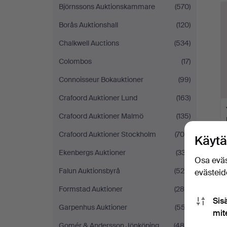
Björnssons Auktionskammare
(570)
Borås Auktionshall
(120)
Chalkwell Auctions
(534)
Colombos
(17)
Connoisseur Bokauktioner
(99)
Crafoord Auktioner Lund
(163)
Crafoord Auktioner Malmö
(135)
Crafoord Auktioner Stockholm
(706)
Käytä
Ekenbergs Auktioner
(337)
Osa eväs
Falun Auktionsbyrå
(525)
evästeide
Formstad Auktioner
(286)
Sis
Garpenhus Auktioner
(557)
mit
Gomér & Andersson Jönköping
(480)