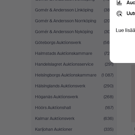
Auc
Gomér & Andersson Linköping
(383)
Uut
Gomér & Andersson Norrköping
(203)
Lue lisä
Gomér & Andersson Nyköping
(307)
Göteborgs Auktionsverk
(560)
Halmstads Auktionskammare
(725)
Handelslagret Auktionsservice
(291)
Helsingborgs Auktionskammare
(1 087)
Hälsinglands Auktionsverk
(290)
Höganäs Auktionsverk
(268)
Höörs Auktionshall
(167)
Kalmar Auktionsverk
(636)
Karljohan Auktioner
(335)