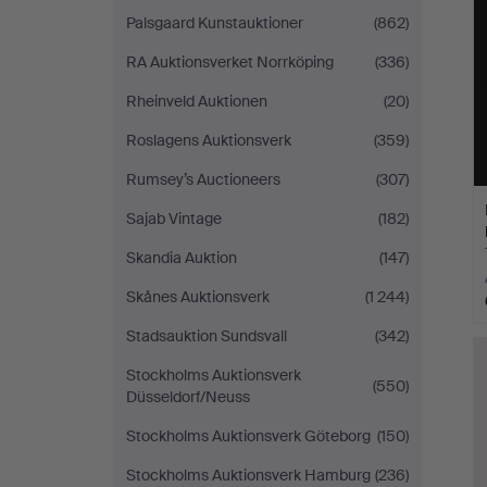
Palsgaard Kunstauktioner
(862)
RA Auktionsverket Norrköping
(336)
Rheinveld Auktionen
(20)
Roslagens Auktionsverk
(359)
Rumsey’s Auctioneers
(307)
Sajab Vintage
(182)
Skandia Auktion
(147)
Skånes Auktionsverk
(1 244)
Stadsauktion Sundsvall
(342)
Stockholms Auktionsverk
(550)
Düsseldorf/Neuss
Stockholms Auktionsverk Göteborg
(150)
Stockholms Auktionsverk Hamburg
(236)