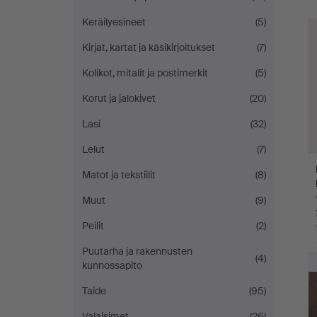
h
Keräilyesineet
(5)
Kirjat, kartat ja käsikirjoitukset
(7)
Kolikot, mitalit ja postimerkit
(5)
Korut ja jalokivet
(20)
Lasi
(32)
Lelut
(7)
Matot ja tekstiilit
(8)
Muut
(9)
Peilit
(2)
Puutarha ja rakennusten
(4)
kunnossapito
Taide
(95)
Valaisimet
(26)