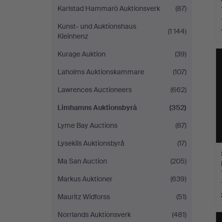
Karlstad Hammarö Auktionsverk
(87)
Kunst- und Auktionshaus
(1 144)
Kleinhenz
Kurage Auktion
(39)
Laholms Auktionskammare
(107)
Lawrences Auctioneers
(662)
Limhamns Auktionsbyrå
(352)
Lyme Bay Auctions
(87)
Lysekils Auktionsbyrå
(17)
Ma San Auction
(205)
Markus Auktioner
(639)
Mauritz Widforss
(51)
Norrlands Auktionsverk
(481)