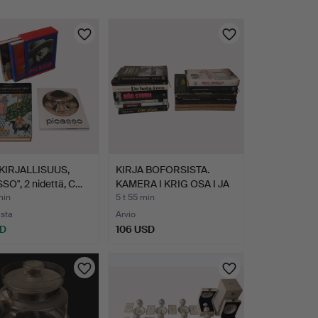
KIRJALLISUUS,
KIRJA BOFORSISTA.
SO", 2 nidettä, C…
KAMERA I KRIG OSA I JA
I…
min
5 t 55 min
usta
Arvio
SD
106 USD