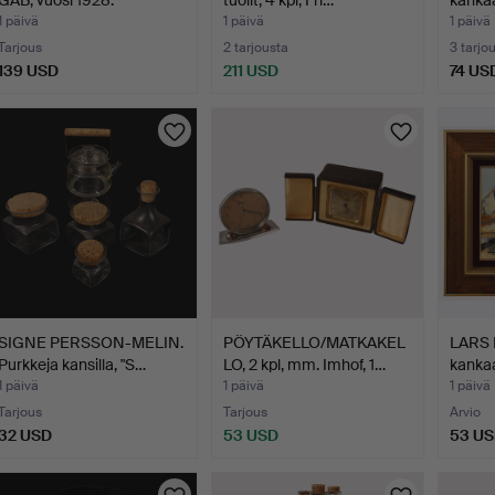
GAB, vuosi 1928.
tuolit, 4 kpl, Fri…
kankaa
1 päivä
1 päivä
1 päivä
Tarjous
2 tarjousta
3 tarjo
139 USD
211 USD
74 US
Valittu
esine
SIGNE PERSSON-MELIN.
PÖYTÄKELLO/MATKAKEL
LARS 
Purkkeja kansilla, "S…
LO, 2 kpl, mm. Imhof, 1…
kankaa
rann…
1 päivä
1 päivä
1 päivä
Tarjous
Tarjous
Arvio
32 USD
53 USD
53 U