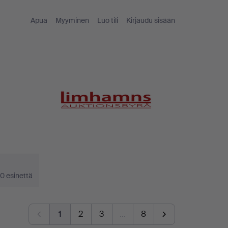
Apua
Myyminen
Luo tili
Kirjaudu sisään
0 esinettä
1
2
3
…
8