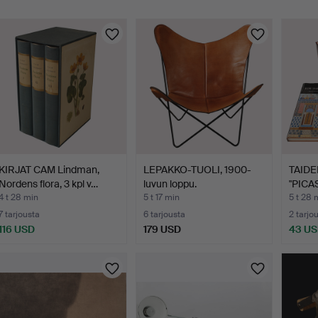
uutokaupat
KIRJAT CAM Lindman,
LEPAKKO-TUOLI, 1900-
TAIDE
Nordens flora, 3 kpl v…
luvun loppu.
"PICAS
4 t 28 min
5 t 17 min
5 t 28 
7 tarjousta
6 tarjousta
2 tarjo
116 USD
179 USD
43 U