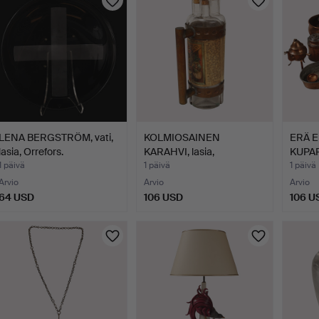
LENA BERGSTRÖM, vati,
KOLMIOSAINEN
ERÄ E
lasia, Orrefors.
KARAHVI, lasia,
KUPAR
"Helgolander"…
1 päivä
1 päivä
1 päivä
Arvio
Arvio
Arvio
64 USD
106 USD
106 U