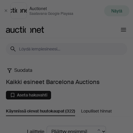
Auctionet
Näytä
Sulje
Saatavana Google Playssa
Auctionet.com
Suodata
Kaikki
Kaikki esineet Barcelona Auctions
esineet
Aseta hakuvahti
Barcelona
Käynnissä olevat huutokaupat
(322)
Lopulliset hinnat
Auctions
Käynnissä
Lajittele