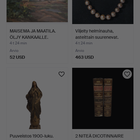
MAISEMA JA MAATILA.
Viljelty helminauha,
ÖLJY KANKAALLE.
asteittain suurenevat.
SIGNEE…
4 t 24 min
4 t 24 min
Arvio
Arvio
52 USD
463 USD
Puuveistos 1900-luku.
2 NITEÄ DICOTINNAIRE