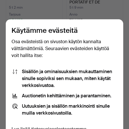
PORTATIF ET DE
PRONON…
5 t 2 min
5 t 9 min
Tarjous
Arvio
35 USD
70 USD
Käytämme evästeitä
Osa evästeistä on sivuston käytön kannalta
välttämättömiä. Seuraavien evästeiden käyttöä
voit hallita itse:
Sisällön ja ominaisuuksien mukauttaminen
sinulle sopiviksi sen mukaan, miten käytät
verkkosivustoa.
BOGOMIL ZHIVKOV.
KALASTUSVENEITÄ. ÖLJY
Auctionetin kehittäminen ja parantaminen.
PRONSSIVEISTOS.
PUULEVYLLE. LUKUKELV…
5 t 19 min
5 t 24 min
Uutuuksien ja sisällön markkinointi sinulle
15 tarjousta
Arvio
muilla verkkosivustoilla.
289 USD
47 USD