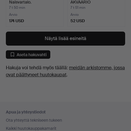
Naisvartalo.
AKVAARIO
LINTUKORISTEIN,…
7 t 50 min
7 t 51 min
Arvio
Arvio
174 USD
52 USD
Näytä lisää esineitä
Aseta hakuvahti
Hakuja voi tehdä myös täällä:
meidän arkistomme, jossa
ovat päättyneet huutokaupat
.
Alatunnistenavigaatio
Apua ja yhteystiedot
Ota yhteyttä tekniseen tukeen
Kaikki huutokauppakamarit