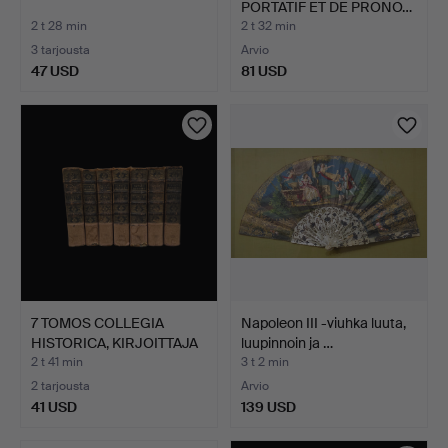
PORTATIF ET DE PRONO…
2 t 28 min
2 t 32 min
3 tarjousta
Arvio
47 USD
81 USD
7 TOMOS COLLEGIA
Napoleon III -viuhka luuta,
HISTORICA, KIRJOITTAJA
luupinnoin ja …
P.…
2 t 41 min
3 t 2 min
2 tarjousta
Arvio
41 USD
139 USD