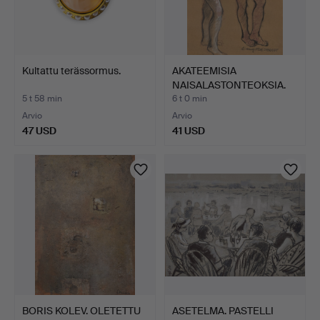
Kultattu terässormus.
AKATEEMISIA
NAISALASTONTEOKSIA.
SEKATENIIK…
5 t 58 min
6 t 0 min
Arvio
Arvio
47 USD
41 USD
BORIS KOLEV. OLETETTU
ASETELMA. PASTELLI