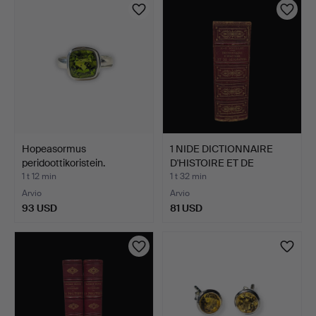
Hopeasormus
1 NIDE DICTIONNAIRE
peridoottikoristein.
D'HISTOIRE ET DE
GÉOGR…
1 t 12 min
1 t 32 min
Arvio
Arvio
93 USD
81 USD