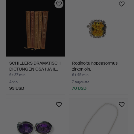
SCHILLERS DRAMATISCH
Rodinoitu hopeasormus
DICTUNGEN OSA I JA II…
zirkonioin.
6 t 37 min
6 t 45 min
Arvio
7 tarjousta
93 USD
70 USD