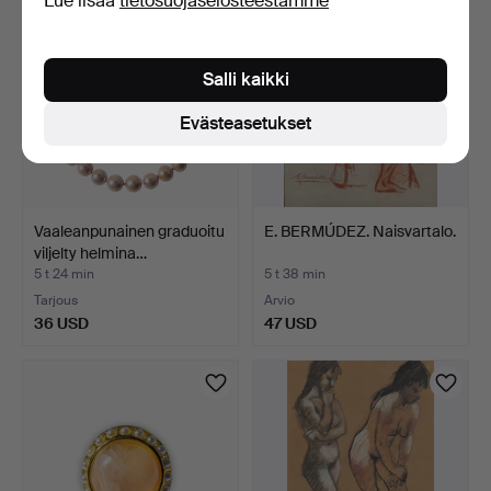
Lue lisää
tietosuojaselosteestamme
Salli kaikki
Evästeasetukset
Vaaleanpunainen graduoitu
E. BERMÚDEZ. Naisvartalo.
viljelty helmina…
5 t 24 min
5 t 38 min
Tarjous
Arvio
36 USD
47 USD