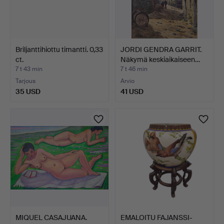
Briljanttihiottu timantti. 0,33
JORDI GENDRA GARRIT.
ct.
Näkymä keskiaikaiseen…
7 t 43 min
7 t 46 min
Tarjous
Arvio
35 USD
41 USD
MIQUEL CASAJUANA.
EMALOITU FAJANSSI-