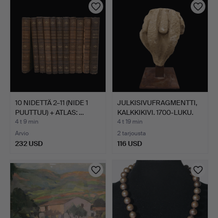
10 NIDETTÄ 2–11 (NIDE 1
JULKISIVUFRAGMENTTI,
PUUTTUU) + ATLAS: …
KALKKIKIVI. 1700-LUKU.
4 t 9 min
4 t 19 min
Arvio
2 tarjousta
232 USD
116 USD