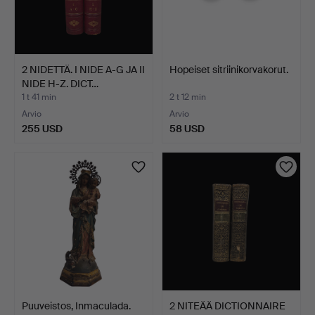
2 NIDETTÄ. I NIDE A-G JA II
Hopeiset sitriinikorvakorut.
NIDE H-Z. DICT…
1 t 41 min
2 t 12 min
Arvio
Arvio
255 USD
58 USD
Puuveistos, Inmaculada.
2 NITEÄÄ DICTIONNAIRE