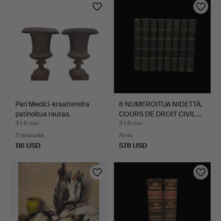
Pari Medici-kraattereita
8 NUMEROITUA NIDETTÄ.
patinoitua rautaa.
COURS DE DROIT CIVIL…
3 t 6 min
3 t 9 min
3 tarjousta
Arvio
116 USD
578 USD