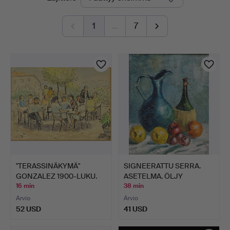
olevat
1
…
7
huutokaupat
"TERASSINÄKYMÄ"
SIGNEERATTU SERRA.
GONZALEZ 1900-LUKU.
ASETELMA. ÖLJY
TORO. …
KANKAALL…
16 min
38 min
Arvio
Arvio
52 USD
41 USD