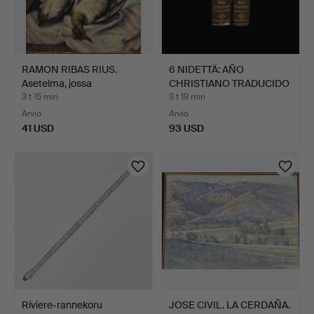
RAMON RIBAS RIUS.
6 NIDETTÄ: AÑO
Asetelma, jossa
CHRISTIANO TRADUCIDO
ankanmet…
POR DR…
3 t 15 min
3 t 19 min
Arvio
Arvio
41 USD
93 USD
Riviere-rannekoru
JOSE CIVIL. LA CERDAÑA.