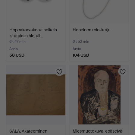
Hopeakorvakorut soikein
Hopeinen rolo-ketju.
istutuksin hiotuil…
6 t 47 min
6 t 52 min
Arvio
Arvio
58 USD
104 USD
SALA. Akateeminen
Miesmuotokuva, epäselvä