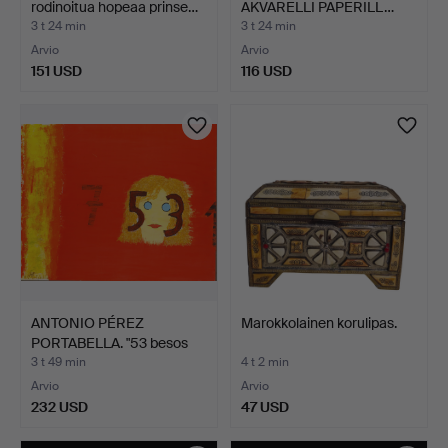
rodinoitua hopeaa prinse…
AKVARELLI PAPERILL…
3 t 24 min
3 t 24 min
Arvio
Arvio
151 USD
116 USD
ANTONIO PÉREZ
Marokkolainen korulipas.
PORTABELLA. "53 besos
entre …
3 t 49 min
4 t 2 min
Arvio
Arvio
232 USD
47 USD