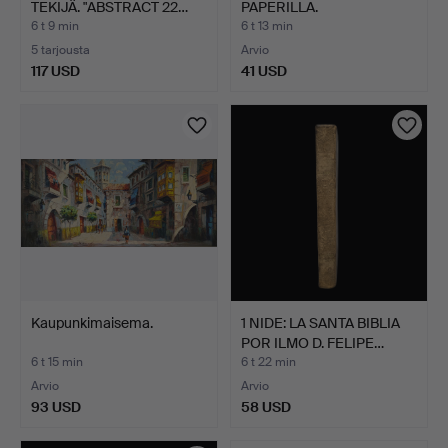
TEKIJÄ. "ABSTRACT 22…
PAPERILLA.
SIGNEERATTU …
6 t 9 min
6 t 13 min
5 tarjousta
Arvio
117 USD
41 USD
Kaupunkimaisema.
1 NIDE: LA SANTA BIBLIA
POR ILMO D. FELIPE…
6 t 15 min
6 t 22 min
Arvio
Arvio
93 USD
58 USD