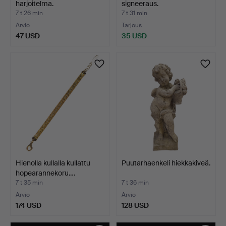
harjoitelma.
signeeraus.
7 t 26 min
7 t 31 min
Arvio
Tarjous
47 USD
35 USD
Hienolla kullalla kullattu
Puutarhaenkeli hiekkakiveä.
hopearannekoru.…
7 t 35 min
7 t 36 min
Arvio
Arvio
174 USD
128 USD