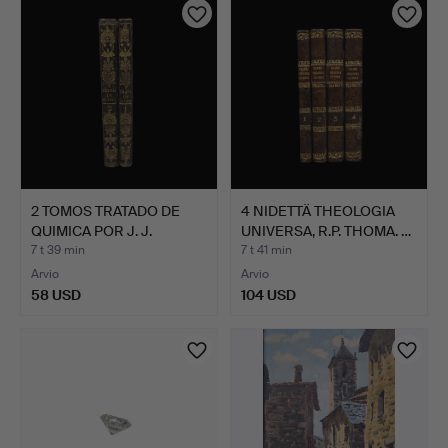
2 TOMOS TRATADO DE
4 NIDETTÄ THEOLOGIA
QUIMICA POR J. J.
UNIVERSA, R.P. THOMA. …
BERZE…
7 t 39 min
7 t 41 min
Arvio
Arvio
58 USD
104 USD