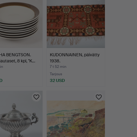
HA BENGTSON.
KUDONNAINEN, päivätty
lautaset, 8 kpl, "K…
1938.
in
7 t 52 min
Tarjous
D
32 USD