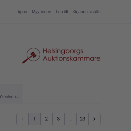
Apua
Myyminen
Luo tili
Kirjaudu sisään
0 esinettä
1
2
3
…
23