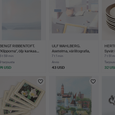
BENGT RIBBENTOFT.
ULF WAHLBERG.
HERT
"Klipporna", öljy kankaa…
Asetelma, värilitografia,
Syvät 
si…
6 t 59 min
7 t 1 min
7 t 51 m
9 tarjousta
Arvio
Tarjous
74 USD
43 USD
32 US