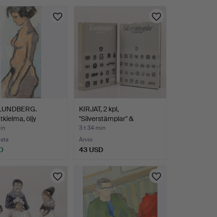
 LUNDBERG.
KIRJAT, 2 kpl,
tkielma, öljy
"Silverstämplar" &
al…
"Tennstä…
min
3 t 34 min
usta
Arvio
D
43 USD