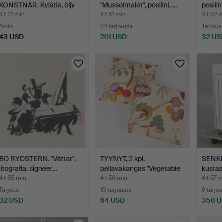
KONSTNÄR. Kylätie, öljy
"Musselmalet", posliini, …
poslii
kank…
4 t 21 min
4 t 51 min
4 t 52 
Arvio
24 tarjousta
Tarjous
43 USD
201 USD
32 US
BO RYDSTERN. "Vättar",
TYYNYT, 2 kpl,
SENKK
litografia, signeer…
pellavakangas "Vegetable
kustaa
Tr…
4 t 55 min
4 t 56 min
4 t 57 
Tarjous
10 tarjousta
9 tarjo
32 USD
64 USD
358 