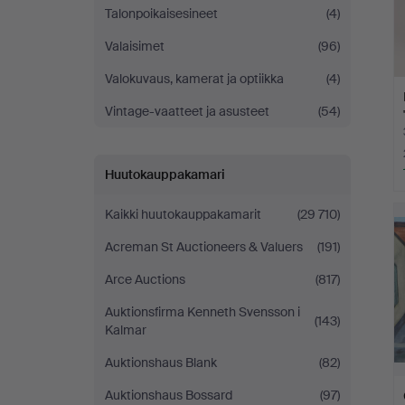
Talonpoikaisesineet
(4)
Valaisimet
(96)
Valokuvaus, kamerat ja optiikka
(4)
Vintage-vaatteet ja asusteet
(54)
Huutokauppakamari
Kaikki huutokauppakamarit
(29 710)
Acreman St Auctioneers & Valuers
(191)
Arce Auctions
(817)
Auktionsfirma Kenneth Svensson i
(143)
Kalmar
Auktionshaus Blank
(82)
Auktionshaus Bossard
(97)