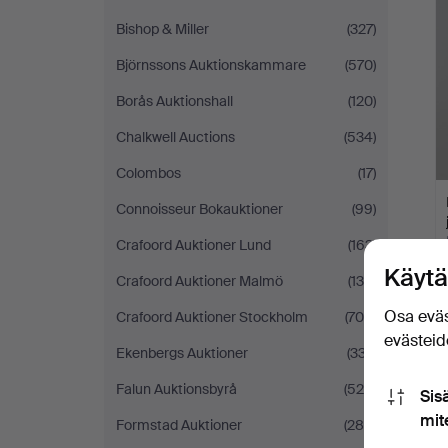
Bishop & Miller
(327)
Björnssons Auktionskammare
(570)
Borås Auktionshall
(120)
Chalkwell Auctions
(534)
Colombos
(17)
Connoisseur Bokauktioner
(99)
Crafoord Auktioner Lund
(163)
Käytä
Crafoord Auktioner Malmö
(135)
Osa eväs
Crafoord Auktioner Stockholm
(706)
evästeide
Ekenbergs Auktioner
(337)
Falun Auktionsbyrå
(525)
Sis
mit
Formstad Auktioner
(286)