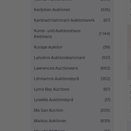
Karljohan Auktioner
(335)
Karlstad Hammarö Auktionsverk
(87)
Kunst- und Auktionshaus
(1 144)
Kleinhenz
Kurage Auktion
(39)
Laholms Auktionskammare
(107)
Lawrences Auctioneers
(662)
Limhamns Auktionsbyrå
(352)
Lyme Bay Auctions
(87)
Lysekils Auktionsbyrå
(17)
Ma San Auction
(205)
Markus Auktioner
(639)