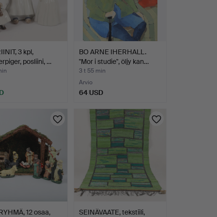
INIT, 3 kpl,
BO ARNE IHERHALL.
piger, posliini, …
"Mor i studie", öljy kan…
min
3 t 55 min
Arvio
D
64 USD
RYHMÄ, 12 osaa,
SEINÄVAATE, tekstiili,