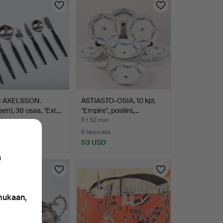
 AXELSSON.
ASTIASTO-OSIA, 10 kpl,
setti, 38 osaa, "Ext…
"Empire", posliini,…
min
5 t 52 min
ousta
6 tarjousta
SD
53 USD
n
 mukaan,