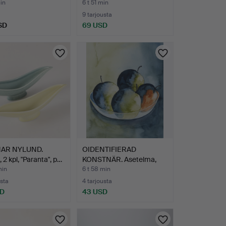
kuusi…
min
6 t 51 min
9 tarjousta
SD
69 USD
AR NYLUND.
OIDENTIFIERAD
 2 kpl, "Paranta", p…
KONSTNÄR. Asetelma,
akvarell…
min
6 t 58 min
usta
4 tarjousta
SD
43 USD