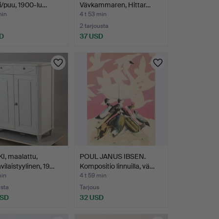
ni/puu, 1900-lu…
Vävkammaren, Hittar…
min
4 t 53 min
2 tarjousta
D
37 USD
I, maalattu,
POUL JANUS IBSEN.
vilaistyylinen, 19…
Kompositio linnuilla, vä…
min
4 t 59 min
usta
Tarjous
USD
32 USD