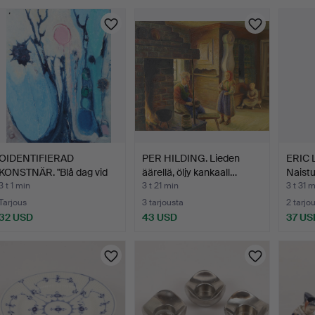
uutokaupat
OIDENTIFIERAD
PER HILDING. Lieden
ERIC
KONSTNÄR. "Blå dag vid
äärellä, öljy kankaall…
Naistu
havet…
kanka
3 t 1 min
3 t 21 min
3 t 31 
Tarjous
3 tarjousta
2 tarjo
32 USD
43 USD
37 US