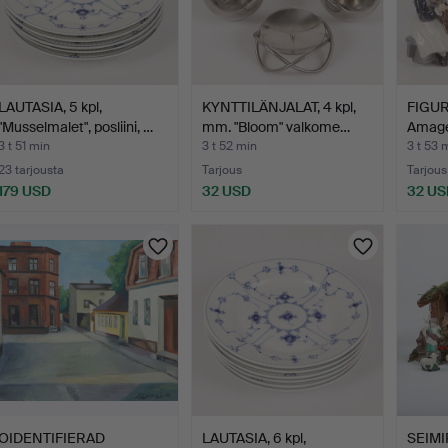
LAUTASIA, 5 kpl,
KYNTTILÄNJALAT, 4 kpl,
FIGURI
"Musselmalet", posliini, …
mm. "Bloom" valkome…
Amager
3 t 51 min
3 t 52 min
3 t 53 
23 tarjousta
Tarjous
Tarjous
179 USD
32 USD
32 US
OIDENTIFIERAD
LAUTASIA, 6 kpl,
SEIMI