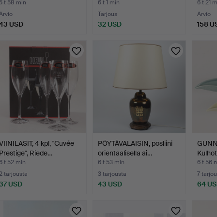
talvimaisem…
marja
5 t 58 min
6 t 1 min
6 t 21 
Arvio
Tarjous
Arvio
43 USD
32 USD
158 U
VIINILASIT, 4 kpl, "Cuvée
PÖYTÄVALAISIN, posliini
GUNN
Prestige", Riede…
orientaalisella ai…
Kulhot,
6 t 52 min
6 t 53 min
6 t 56 
2 tarjousta
3 tarjousta
7 tarjo
37 USD
43 USD
64 U