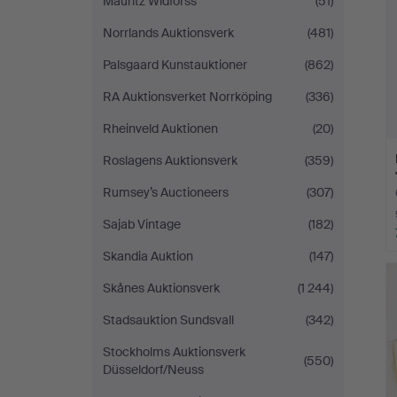
Mauritz Widforss
(51)
Norrlands Auktionsverk
(481)
Palsgaard Kunstauktioner
(862)
RA Auktionsverket Norrköping
(336)
Rheinveld Auktionen
(20)
Roslagens Auktionsverk
(359)
Rumsey’s Auctioneers
(307)
Sajab Vintage
(182)
Skandia Auktion
(147)
Skånes Auktionsverk
(1 244)
Stadsauktion Sundsvall
(342)
Stockholms Auktionsverk
(550)
Düsseldorf/Neuss