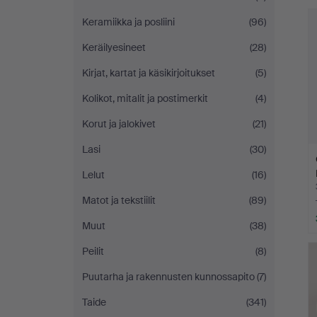
h
Keramiikka ja posliini
(96)
Keräilyesineet
(28)
Kirjat, kartat ja käsikirjoitukset
(5)
Kolikot, mitalit ja postimerkit
(4)
Korut ja jalokivet
(21)
Lasi
(30)
Lelut
(16)
Matot ja tekstiilit
(89)
Muut
(38)
Peilit
(8)
Puutarha ja rakennusten kunnossapito
(7)
Taide
(341)