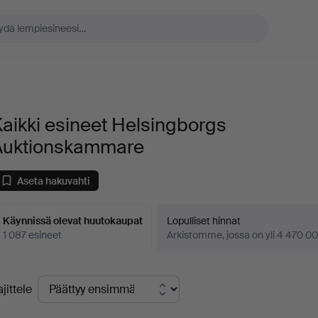
aikki esineet Helsingborgs
Auktionskammare
Aseta hakuvahti
Käynnissä olevat huutokaupat
Lopulliset hinnat
1 087 esineet
Arkistomme, jossa on yli 4 470 00
äynnissä
ajittele
levat