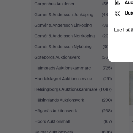
Auc
Garpenhus Auktioner
(557)
Uut
Gomér & Andersson Jönköping
(480)
Gomér & Andersson Linköping
(383)
Lue lisä
Gomér & Andersson Norrköping
(203)
Gomér & Andersson Nyköping
(307)
Göteborgs Auktionsverk
(560)
Halmstads Auktionskammare
(725)
Handelslagret Auktionsservice
(291)
Helsingborgs Auktionskammare
(1 087)
Hälsinglands Auktionsverk
(290)
Höganäs Auktionsverk
(268)
Höörs Auktionshall
(167)
Kalmar Auktionsverk
(636)