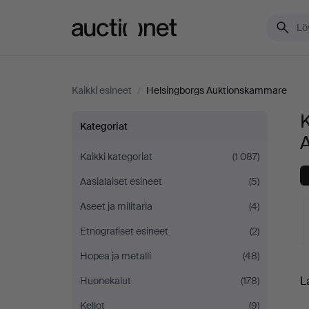
Auctionet.com
Kaikki esineet
/
Helsingborgs Auktionskammare
K
Kaikki
Kategoriat
esineet
Kaikki kategoriat
(1 087)
Aasialaiset esineet
(5)
Helsingborgs
Aseet ja militaria
(4)
Auktionskammare
Etnografiset esineet
(2)
Hopea ja metalli
(48)
K
L
Huonekalut
(178)
o
Kellot
(9)