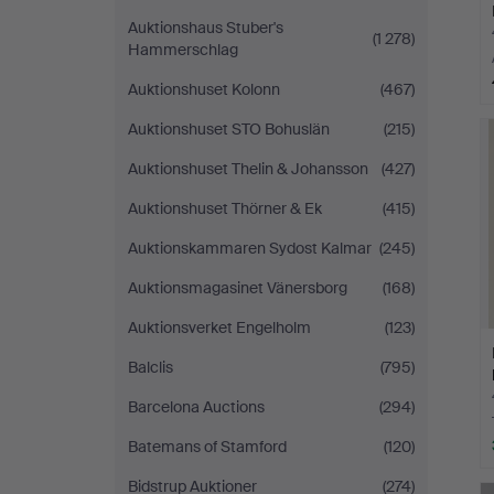
Auktionshaus Stuber's
(1 278)
Hammerschlag
Auktionshuset Kolonn
(467)
Auktionshuset STO Bohuslän
(215)
Auktionshuset Thelin & Johansson
(427)
Auktionshuset Thörner & Ek
(415)
Auktionskammaren Sydost Kalmar
(245)
Auktionsmagasinet Vänersborg
(168)
Auktionsverket Engelholm
(123)
Balclis
(795)
Barcelona Auctions
(294)
Batemans of Stamford
(120)
Bidstrup Auktioner
(274)