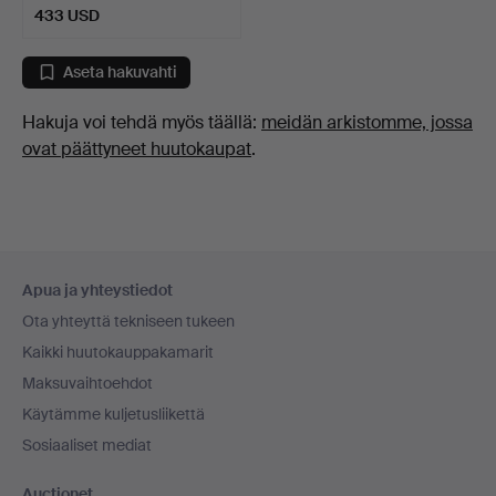
433 USD
Aseta hakuvahti
Hakuja voi tehdä myös täällä:
meidän arkistomme, jossa
ovat päättyneet huutokaupat
.
Alatunnistenavigaatio
Apua ja yhteystiedot
Ota yhteyttä tekniseen tukeen
Kaikki huutokauppakamarit
Maksuvaihtoehdot
Käytämme kuljetusliikettä
Sosiaaliset mediat
Auctionet