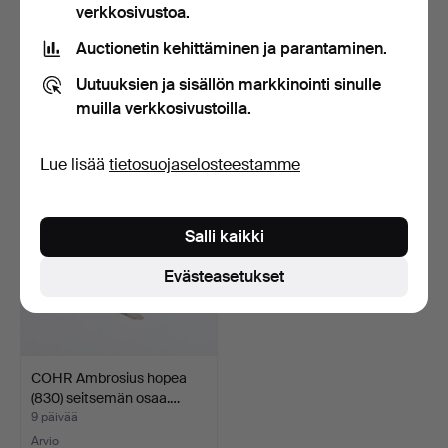
verkkosivustoa.
Kokoelma hopealusikoita
EVALD NIELSEN. (1879-
Auctionetin kehittäminen ja parantaminen.
(sterling ja 830) …
1958). Keittokauha ho…
8 päivää
8 päivää
Uutuuksien ja sisällön markkinointi sinulle
Arvio
Arvio
muilla verkkosivustoilla.
387 USD
341 USD
Lue lisää
tietosuojaselosteestamme
Salli kaikki
Evästeasetukset
COHR Ambrosius hopea
(830) seitsemän osaa.…
9 päivää
Arvio