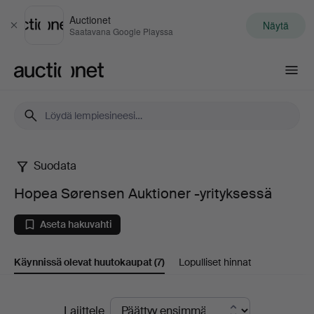
Auctionet
Näytä
Sulje
Saatavana Google Playssa
Auctionet.com
Suodata
Hopea
Hopea Sørensen Auktioner -yrityksessä
Sørensen
Aseta hakuvahti
Auktioner
Käynnissä olevat huutokaupat
(7)
Lopulliset hinnat
-
yrityksessä
Käynnissä
Lajittele