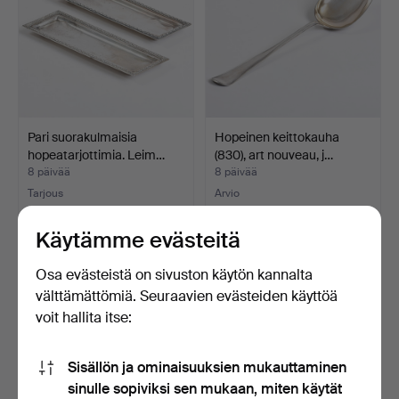
Pari suorakulmaisia
Hopeinen keittokauha
hopeatarjottimia. Leim…
(830), art nouveau, j…
8 päivää
8 päivää
Tarjous
Arvio
47 USD
310 USD
Käytämme evästeitä
Osa evästeistä on sivuston käytön kannalta
välttämättömiä. Seuraavien evästeiden käyttöä
voit hallita itse:
Sisällön ja ominaisuuksien mukauttaminen
sinulle sopiviksi sen mukaan, miten käytät