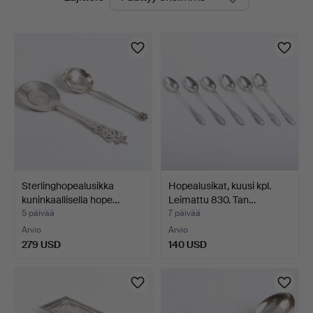
olevat
huutokaupat
Sterlinghopealusikka
Hopealusikat, kuusi kpl.
kuninkaallisella hope…
Leimattu 830. Tan…
5 päivää
7 päivää
Arvio
Arvio
279 USD
140 USD