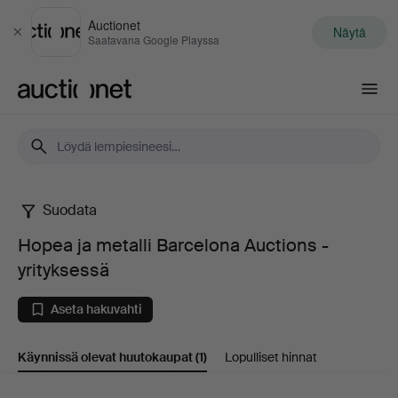
Auctionet
Näytä
Sulje
Saatavana Google Playssa
Auctionet.com
Suodata
Hopea
Hopea ja metalli Barcelona Auctions -
ja
yrityksessä
metalli
Aseta hakuvahti
Barcelona
Käynnissä olevat huutokaupat
(1)
Lopulliset hinnat
Auctions