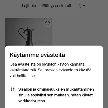
Käynnissä
Lajittele
-
olevat
yrityksessä
huutokaupat
Käytämme evästeitä
Osa evästeistä on sivuston käytön kannalta
välttämättömiä. Seuraavien evästeiden käyttöä
Kristalli- ja tinakarahvi.
voit hallita itse:
4 päivää
Arvio
Sisällön ja ominaisuuksien mukauttaminen
70 USD
sinulle sopiviksi sen mukaan, miten käytät
verkkosivustoa.
Aseta hakuvahti