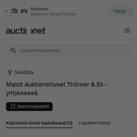
Auctionet
Näytä
Sulje
Saatavana Google Playssa
Auctionet.com
Suodata
Matot
Matot Auktionshuset Thörner & Ek -
Auktionshuset
yrityksessä
Thörner
Aseta hakuvahti
&
Käynnissä olevat huutokaupat
(0)
Lopulliset hinnat
Ek