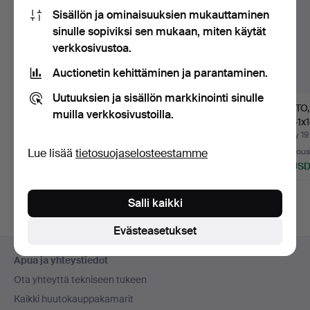
Sisällön ja ominaisuuksien mukauttaminen
sinulle sopiviksi sen mukaan, miten käytät
verkkosivustoa.
Auctionetin kehittäminen ja parantaminen.
Uutuuksien ja sisällön markkinointi sinulle
MATTO, röllakan/kelim,
ULLA PARKDAL. Matto,
MATTO, 
muilla verkkosivustoilla.
n. 197x139 cm.
röllakan, signeerattu…
n. 241x
Myyty 29 heinä 2026
Myyty 22 heinä 2026
Myyty 19
Lue lisää
tietosuojaselosteestamme
5 tarjousta
27 tarjousta
8 tarjou
59 USD
444 USD
80 US
Salli kaikki
Evästeasetukset
Alatunnistenavigaatio
Apua ja yhteystiedot
Ota yhteyttä tekniseen tukeen
Kaikki huutokauppakamarit