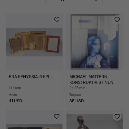
olevat
huutokaupat
ERÄ KEHYKSIÄ, 6 KPL.
MICHAEL MATTERN
KONSTRUKTIVISTINEN
MAALAUS.
1 t 1 min
2 t 25 min
Arvio
Tarjous
41 USD
35 USD