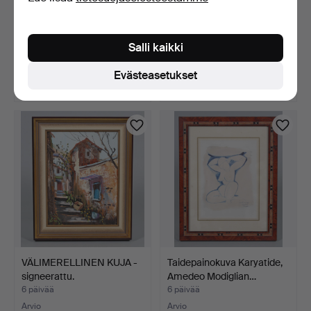
LUONTOMAISEMA -
*Der Grapscher* Charles
SIGNEERATTU.
Martinin mukaan.
Salli kaikki
6 päivää
6 päivää
Arvio
Arvio
Evästeasetukset
47 USD
58 USD
VÄLIMERELLINEN KUJA -
Taidepainokuva Karyatide,
signeerattu.
Amedeo Modiglian…
6 päivää
6 päivää
Arvio
Arvio