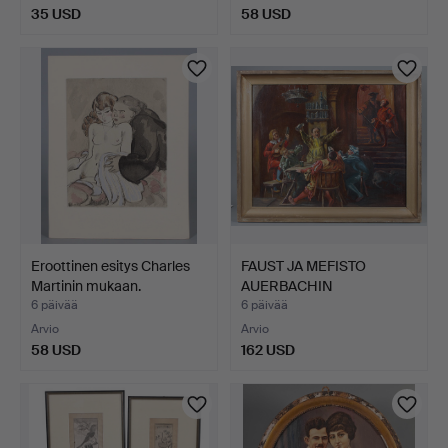
35 USD
58 USD
Eroottinen esitys Charles
FAUST JA MEFISTO
Martinin mukaan.
AUERBACHIN
KELLARISSA, Er…
6 päivää
6 päivää
Arvio
Arvio
58 USD
162 USD