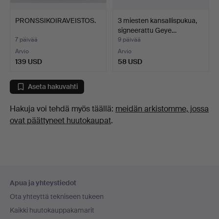
PRONSSIKOIRAVEISTOS.
3 miesten kansallispukua,
signeerattu Geye…
7 päivää
9 päivää
Arvio
Arvio
139 USD
58 USD
Aseta hakuvahti
Hakuja voi tehdä myös täällä:
meidän arkistomme, jossa
ovat päättyneet huutokaupat
.
Alatunnistenavigaatio
Apua ja yhteystiedot
Ota yhteyttä tekniseen tukeen
Kaikki huutokauppakamarit