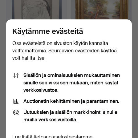
Käytämme evästeitä
Osa evästeistä on sivuston käytön kannalta
Eroottinen esitys Charles
TALO JOEN RANNALLA,
välttämättömiä. Seuraavien evästeiden käyttöä
Martinin mukaan.
signeerattu.
voit hallita itse:
6 päivää
6 päivää
Arvio
Arvio
58 USD
93 USD
Sisällön ja ominaisuuksien mukauttaminen
sinulle sopiviksi sen mukaan, miten käytät
verkkosivustoa.
Auctionetin kehittäminen ja parantaminen.
Uutuuksien ja sisällön markkinointi sinulle
muilla verkkosivustoilla.
Lue lisää
tietosuojaselosteestamme