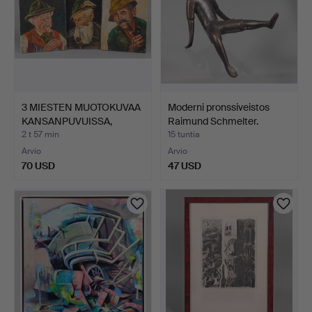
3 MIESTEN MUOTOKUVAA
Moderni pronssiveistos
KANSANPUVUISSA,
Raimund Schmelter.
GEYER.
2 t 57 min
15 tuntia
Arvio
Arvio
70 USD
47 USD