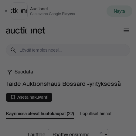
Auctionet
Näytä
Sulje
Saatavana Google Playssa
Auctionet.com
Suodata
Taide
Taide Auktionshaus Bossard -yrityksessä
Auktionshaus
Aseta hakuvahti
Bossard
Käynnissä olevat huutokaupat
(22)
Lopulliset hinnat
-
yrityksessä
Käynnissä
Lajittele