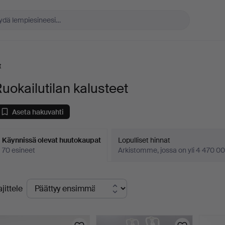
t
uokailutilan kalusteet
Aseta hakuvahti
Käynnissä olevat huutokaupat
Lopulliset hinnat
70 esineet
Arkistomme, jossa on yli 4 470 00
äynnissä
ajittele
levat
uutokaupat