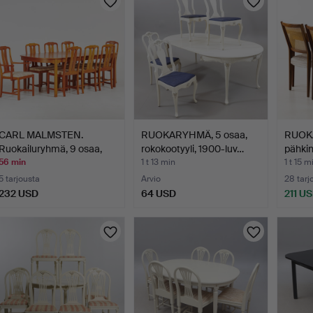
CARL MALMSTEN.
RUOKARYHMÄ, 5 osaa,
RUOKA
Ruokailuryhmä, 9 osaa,
rokokootyyli, 1900-luv…
pähki
Åfor…
56 min
1 t 13 min
1 t 15 m
5 tarjousta
Arvio
28 tarj
232 USD
64 USD
211 U