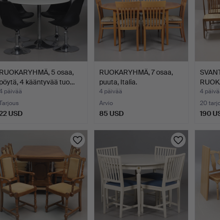
RUOKARYHMÄ, 5 osaa,
RUOKARYHMÄ, 7 osaa,
SVAN
pöytä, 4 kääntyvää tuo…
puuta, Italia.
RUOKA
PÄHK
4 päivää
4 päivää
4 päivä
Tarjous
Arvio
20 tarj
22 USD
85 USD
190 U