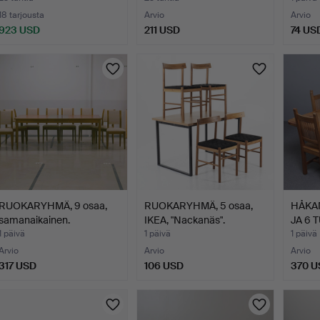
18 tarjousta
Arvio
Arvio
923 USD
211 USD
74 US
RUOKARYHMÄ, 9 osaa,
RUOKARYHMÄ, 5 osaa,
HÅKAN
samanaikainen.
IKEA, "Nackanäs".
JA 6 
MÄNT
1 päivä
1 päivä
1 päivä
Arvio
Arvio
Arvio
317 USD
106 USD
370 U