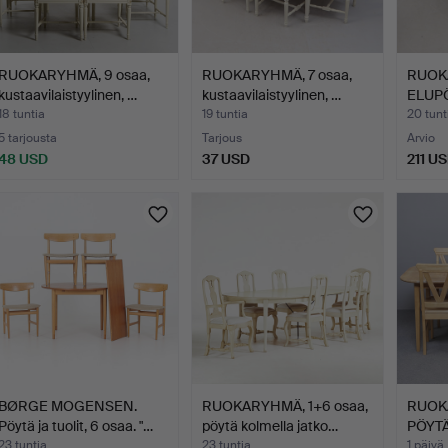
RUOKARYHMÄ, 9 osaa,
RUOKARYHMÄ, 7 osaa,
RUOK
kustaavilaistyylinen, …
kustaavilaistyylinen, …
ELUPÖ
18 tuntia
19 tuntia
20 tunt
5 tarjousta
Tarjous
Arvio
48 USD
37 USD
211 U
BØRGE MOGENSEN.
RUOKARYHMÄ, 1+6 osaa,
RUOK
Pöytä ja tuolit, 6 osaa. "…
pöytä kolmella jatko…
PÖYTÄ
(JA…
23 tuntia
23 tuntia
1 päivä