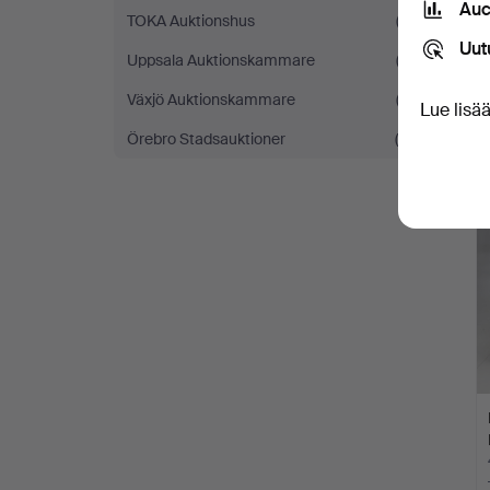
Auc
TOKA Auktionshus
(2)
Uut
Uppsala Auktionskammare
(2)
Växjö Auktionskammare
(3)
Lue lisä
Örebro Stadsauktioner
(6)