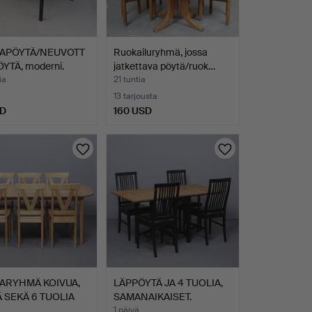
APÖYTÄ/NEUVOTT
Ruokailuryhmä, jossa
YTÄ, moderni.
jatkettava pöytä/ruok…
ia
21 tuntia
13 tarjousta
SD
160 USD
ARYHMÄ KOIVUA,
LÄPPÖYTÄ JA 4 TUOLIA,
 SEKÄ 6 TUOLIA
SAMANAIKAISET.
1 päivä