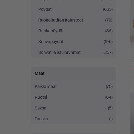
Pöydät
(633)
Ruokailutilan kalusteet
(70)
Ruokapöydät
(86)
Sohvapöydät
(195)
Sohvat ja istuinryhmät
(257)
Maat
Kaikki maat
(70)
Ruotsi
(64)
Saksa
(5)
Tanska
(1)