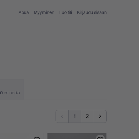
Apua
Myyminen
Luo tili
Kirjaudu sisään
0 esinettä
1
2