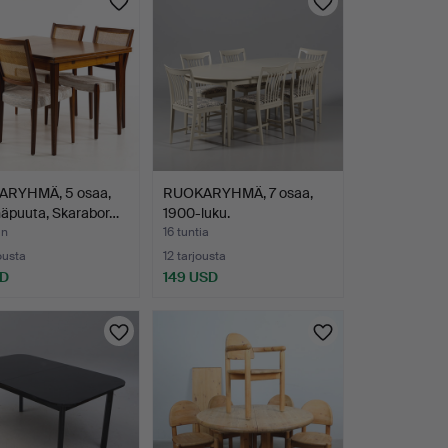
RYHMÄ, 5 osaa,
RUOKARYHMÄ, 7 osaa,
näpuuta, Skarabor…
1900-luku.
in
16 tuntia
ousta
12 tarjousta
SD
149 USD