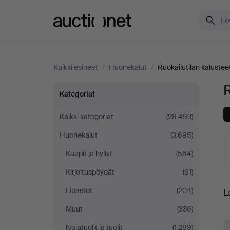
Auctionet.com
Kaikki esineet
/
Huonekalut
/
Ruokailutilan kalustee
R
Ruokailutilan
Kategoriat
kalusteet
Kaikki kategoriat
(28 493)
Huonekalut
(3 695)
Kaapit ja hyllyt
(564)
Kirjoituspöydät
(61)
K
Lipastot
(204)
L
o
Muut
(336)
h
Nojatuolit ja tuolit
(1 289)