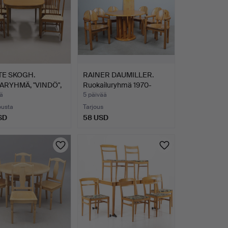
TE SKOGH.
RAINER DAUMILLER.
RYHMÄ, "VINDÖ",
Ruokailuryhmä 1970-
INÄ…
luvul…
ä
5 päivää
ousta
Tarjous
SD
58 USD