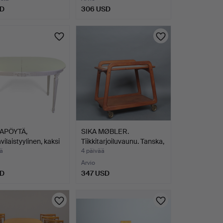
SD
306 USD
APÖYTÄ,
SIKA MØBLER.
vilaistyylinen, kaksi
Tiikkitarjoiluvaunu. Tanska,
…
ä
4 päivää
Arvio
SD
347 USD