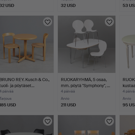
32 USD
32 USD
53 U
BRUNO REY. Kusch & Co.,
RUOKARYHMÄ, 5 osaa,
RUOK
tuoli- ja pöytäset…
mm. pöytä "Symphony", …
kustaa
ja…
4 päivää
4 päivää
4 päivä
Tarjous
Arvio
Arvio
185 USD
211 USD
95 U