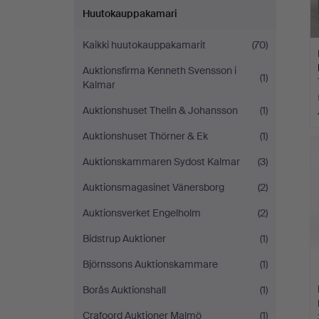
Huutokauppakamari
Kaikki huutokauppakamarit
(70)
Auktionsfirma Kenneth Svensson i
(1)
Kalmar
Auktionshuset Thelin & Johansson
(1)
Auktionshuset Thörner & Ek
(1)
Auktionskammaren Sydost Kalmar
(3)
Auktionsmagasinet Vänersborg
(2)
Auktionsverket Engelholm
(2)
Bidstrup Auktioner
(1)
Björnssons Auktionskammare
(1)
Borås Auktionshall
(1)
Crafoord Auktioner Malmö
(1)