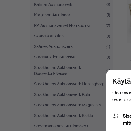
Kalmar Auktionsverk
(6)
Karljohan Auktioner
(1)
RA Auktionsverket Norrköping
(2)
Skandia Auktion
(1)
Skånes Auktionsverk
(4)
Stadsauktion Sundsvall
(1)
Stockholms Auktionsverk
(4)
Düsseldorf/Neuss
Käytä
Stockholms Auktionsverk Helsingborg
(1)
Osa eväs
Stockholms Auktionsverk Köln
(1)
evästeide
Stockholms Auktionsverk Magasin 5
(1)
Stockholms Auktionsverk Sickla
(2)
Sis
mit
Södermanlands Auktionsverk
(3)