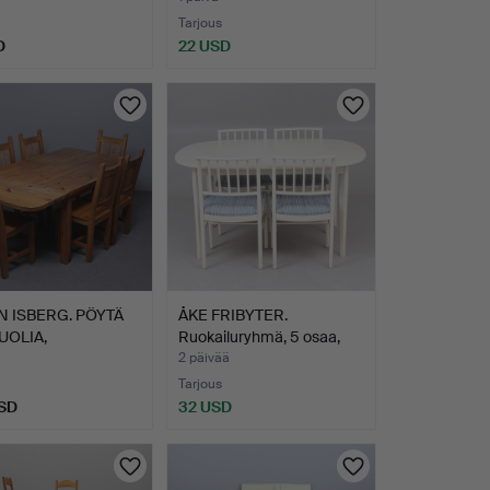
Tarjous
D
22 USD
 ISBERG. PÖYTÄ
ÅKE FRIBYTER.
TUOLIA,
Ruokailuryhmä, 5 osaa,
Y/SIN…
Aktue…
2 päivää
Tarjous
SD
32 USD