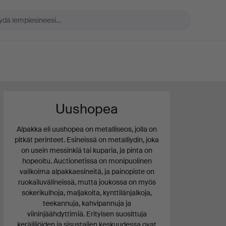
Uushopea
Alpakka eli uushopea on metalliseos, jolla on
pitkät perinteet. Esineissä on metalliydin, joka
on usein messinkiä tai kuparia, ja pinta on
hopeoitu. Auctionetissa on monipuolinen
valikoima alpakkaesineitä, ja painopiste on
ruokailuvälineissä, mutta joukossa on myös
sokerikulhoja, maljakoita, kynttilänjalkoja,
teekannuja, kahvipannuja ja
viininjäähdyttimiä. Erityisen suosittuja
keräilijöiden ja sisustajien keskuudessa ovat