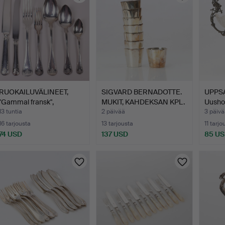
RUOKAILUVÄLINEET,
SIGVARD BERNADOTTE.
UPPS
"Gammal fransk",
MUKIT, KAHDEKSAN KPL.
Uushop
uushope…
…
Uusro
13 tuntia
2 päivää
3 päivä
16 tarjousta
13 tarjousta
11 tarjo
74 USD
137 USD
85 U