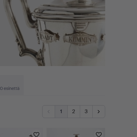
0 esinettä
1
2
3