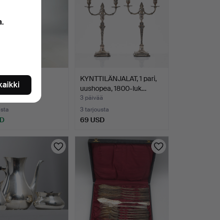
a.
OIDUT
KYNTTILÄNJALAT, 1 pari,
 kaikki
TYÖKALUT.
uushopea, 1800-luk…
min
3 päivää
usta
3 tarjousta
SD
69 USD