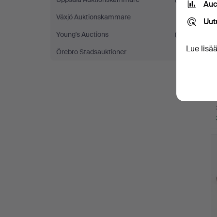
Auc
Växjö Auktionskammare
(1)
Uut
Young's Auctions
(6)
Lue lisä
Örebro Stadsauktioner
(1)