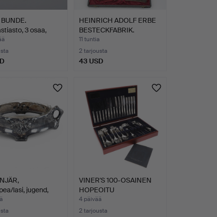
 BUNDE.
HEINRICH ADOLF ERBE
stiasto, 3 osaa,
BESTECKFABRIK.
T…
KALAVÄL…
ää
11 tuntia
usta
2 tarjousta
SD
43 USD
NJÄR,
VINER'S 100-OSAINEN
ea/lasi, jugend,
HOPEOITU
, …
RUOKAILUVÄLIN…
ä
4 päivää
usta
2 tarjousta