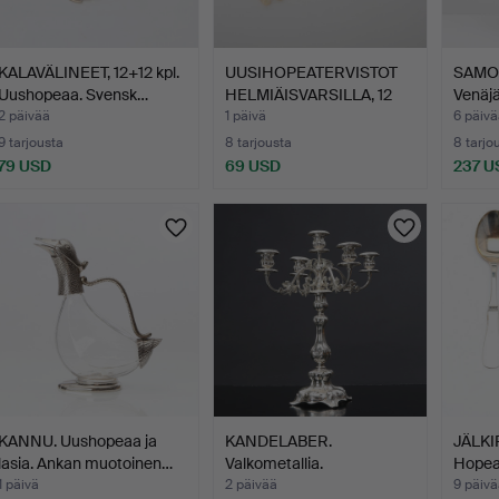
KALAVÄLINEET, 12+12 kpl.
UUSIHOPEATERVISTOT
SAMOV
Uushopeaa. Svensk…
HELMIÄISVARSILLA, 12
Venäjä
os…
2 päivää
1 päivä
6 päivä
9 tarjousta
8 tarjousta
8 tarjo
79 USD
69 USD
237 U
KANNU. Uushopeaa ja
KANDELABER.
JÄLKI
lasia. Ankan muotoinen…
Valkometallia.
Hopea
Uusrokokotyyliä…
1 päivä
2 päivää
9 päivä