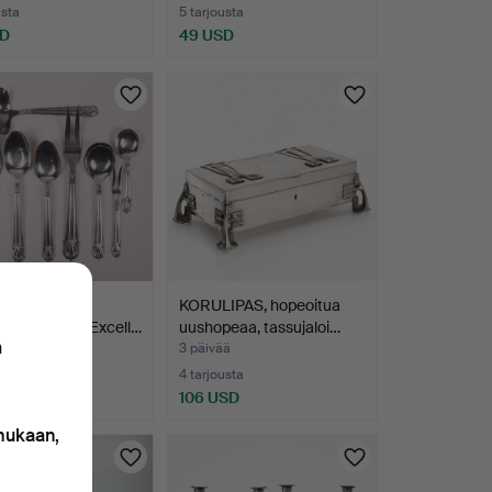
usta
5 tarjousta
SD
49 USD
N CHRISTIAN
KORULIPAS, hopeoitua
aterinsetti, "Excell…
uushopeaa, tassujaloi…
n
ä
3 päivää
usta
4 tarjousta
D
106 USD
 mukaan,