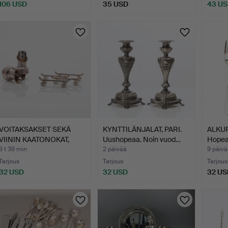
106 USD
35 USD
43 U
VOITAKSAKSET SEKÄ
KYNTTILÄNJALAT, PARI.
ALKU
VIININ KAATONOKAT,
Uushopeaa. Noin vuod…
Hopea
uusho…
…
3 t 39 min
2 päivää
9 päivä
Tarjous
Tarjous
Tarjous
32 USD
32 USD
32 US