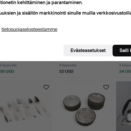
tionetin kehittäminen ja parantaminen.
uuksien ja sisällön markkinointi sinulle muilla verkkosivustoill
ä
tietosuojaselosteestamme
KALAVÄLINEET 14 osaa
ATERIMET, 59 kpl,
HOPE
Evästeasetukset
Salli
uushopeaa Englanti no…
uushopeaa.
BAARI
7 päivää
2 päivää
2 t 20 
3 tarjousta
3 tarjousta
3 tarjo
38 USD
32 USD
34 U