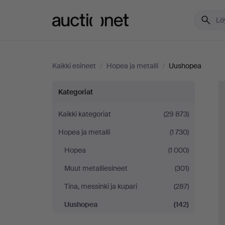
Auctionet.com
Kaikki esineet
/
Hopea ja metalli
/
Uushopea
Uushopea
Kategoriat
Kaikki kategoriat
(29 873)
Hopea ja metalli
(1 730)
Hopea
(1 000)
Muut metalliesineet
(301)
Tina, messinki ja kupari
(287)
Uushopea
(142)