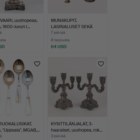
AARI, uushopeaa,
MUNAKUPIT,
, 1800-luvun l…
LASINALUSET SEKÄ
TARJOILUTARJOT…
ä
7 päivää
usta
8 tarjousta
SD
64 USD
RUOKALUSIKAT.
KYNTTILÄNJALAT, 3-
, "Uppsala", MGAB,…
haaraiset, uushopea, rok…
ä
3 päivää