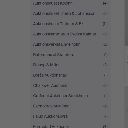
Auktionshuset Kolonn
(4)
Auktionshuset Thelin & Johansson
(3)
Auktionshuset Thörner & Ek
(11)
Auktionskammaren Sydost Kalmar
(3)
Auktionsverket Engelholm
(2)
Batemans of Stamford
(1)
Bishop & Miller
(2)
Borås Auktionshall
(1)
Chalkwell Auctions
(3)
Crafoord Auktioner Stockholm
(1)
Ekenbergs Auktioner
(2)
Falun Auktionsbyrå
(7)
Formstad Auktioner
(4)