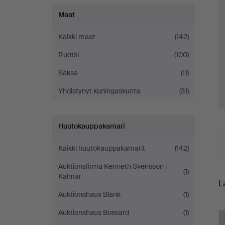
Maat
Kaikki maat
(142)
Ruotsi
(100)
Saksa
(11)
Yhdistynyt kuningaskunta
(31)
Huutokauppakamari
Kaikki huutokauppakamarit
(142)
Auktionsfirma Kenneth Svensson i
K
(1)
Kalmar
L
o
Auktionshaus Blank
(1)
h
Auktionshaus Bossard
(1)