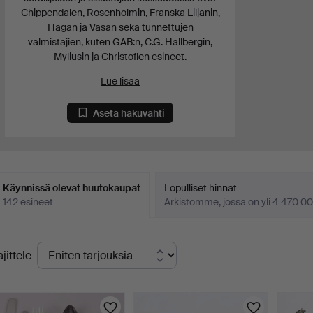
Chippendalen, Rosenholmin, Franska Liljanin,
Hagan ja Vasan sekä tunnettujen
valmistajien, kuten GAB:n, C.G. Hallbergin,
Myliusin ja Christoflen esineet.
Lue lisää
Aseta hakuvahti
Käynnissä olevat huutokaupat
Lopulliset hinnat
142 esineet
Arkistomme, jossa on yli 4 470 00
äynnissä
ajittele
levat
uutokaupat