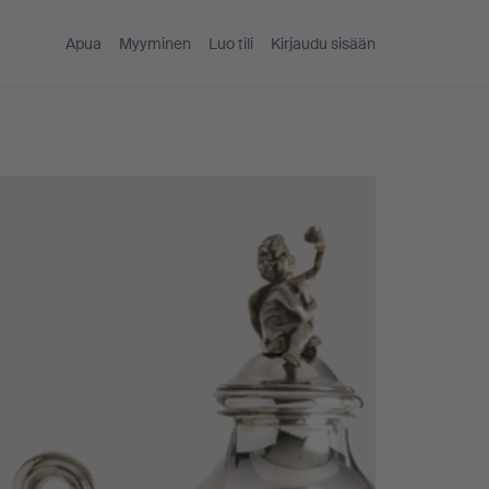
Apua
Myyminen
Luo tili
Kirjaudu sisään