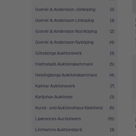
Gomér & Andersson Jönköping
(2)
Gomér & Andersson Linköping
(3)
Gomér & Andersson Norrköping
(2)
Gomér & Andersson Nyköping
(4)
Göteborgs Auktionsverk
(3)
Halmstads Auktionskammare
(5)
Helsingborgs Auktionskammare
(4)
Kalmar Auktionsverk
(7)
Karljohan Auktioner
(3)
Kunst- und Auktionshaus Kleinhenz
(6)
Lawrences Auctioneers
(16)
Limhamns Auktionsbyrå
(3)