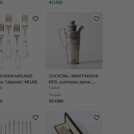
SD
41 USD
RUOKAHARUKAT.
COCKTAIL-/MARTINISHA
a, "Uppsala", MGAB,
KER, uushopea, Igene, …
ä
1 päivä
Tarjous
D
32 USD