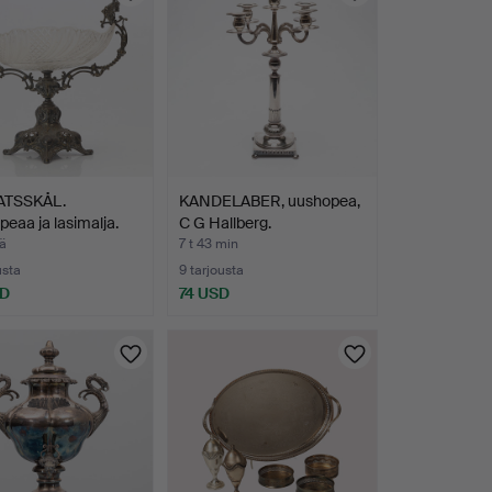
ATSSKÅL.
KANDELABER, uushopea,
eaa ja lasimalja.
C G Hallberg.
…
ä
7 t 43 min
usta
9 tarjousta
SD
74 USD