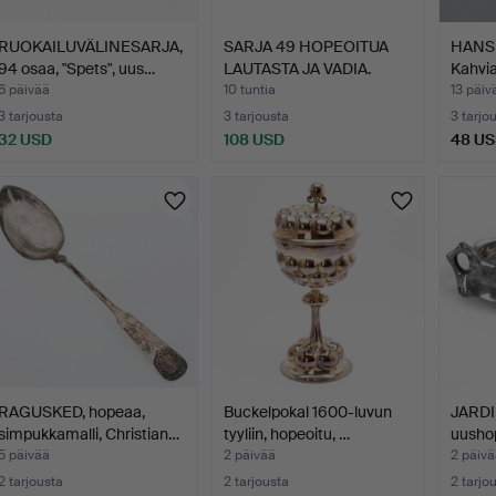
RUOKAILUVÄLINESARJA,
SARJA 49 HOPEOITUA
HANS
94 osaa, "Spets", uus…
LAUTASTA JA VADIA.
Kahvia
Cohr, 
6 päivää
10 tuntia
13 päiv
3 tarjousta
3 tarjousta
3 tarjo
32 USD
108 USD
48 U
RAGUSKED, hopeaa,
Buckelpokal 1600-luvun
JARDI
simpukkamalli, Christian…
tyyliin, hopeoitu, …
uushop
Eneret
5 päivää
2 päivää
2 päivä
2 tarjousta
2 tarjousta
2 tarjo