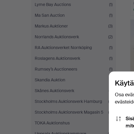
Lyme Bay Auctions
(1)
Ma San Auction
(1)
Markus Auktioner
(3)
Norrlands Auktionsverk
(2)
RA Auktionsverket Norrköping
(1)
Roslagens Auktionsverk
(1)
Rumsey’s Auctioneers
(1)
Skandia Auktion
(1)
Käytä
Skånes Auktionsverk
(7)
Osa eväs
Stockholms Auktionsverk Hamburg
(3)
evästeide
Stockholms Auktionsverk Magasin 5
(2)
Sis
TOKA Auktionshus
(1)
mit
Uppsala Auktionskammare
(5)