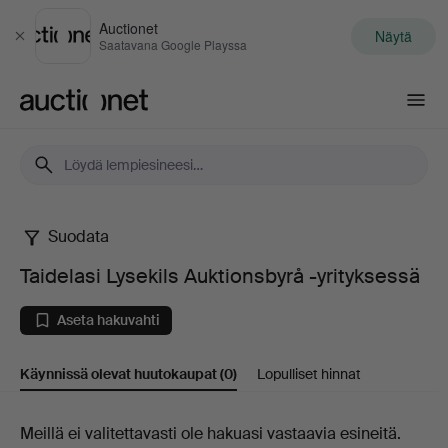
Auctionet
Näytä
Sulje
Saatavana Google Playssa
Auctionet.com
Suodata
Taidelasi
Taidelasi Lysekils Auktionsbyrå -yrityksessä
Lysekils
Aseta hakuvahti
Auktionsbyrå
Käynnissä olevat huutokaupat
(0)
Lopulliset hinnat
-
yrityksessä
Käynnissä
Meillä ei valitettavasti ole hakuasi vastaavia esineitä.