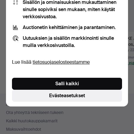
Sisällön ja ominaisuuksien mukauttaminen
sinulle sopiviksi sen mukaan, miten käytät
verkkosivustoa.
Auctionetin kehittäminen ja parantaminen.
Uutuuksien ja sisällön markkinointi sinulle
PAOLO VENINI.
VEISTOS/LETTERPRE
MICKE
maljakko / pullo,
SS, taidelasi
veistos, 
muilla verkkosivustoilla.
Murano, si…
valaistukse…
signeer
Myyty 26 kesä 2026
Myyty 28 touko 2026
Myyty 22
25 tarjousta
Tarjous
15 tarjou
Lue lisää
tietosuojaselosteestamme
580 USD
32 USD
158 US
Valittu
esine
Salli kaikki
Evästeasetukset
Alatunnistenavigaatio
Apua ja yhteystiedot
Ota yhteyttä tekniseen tukeen
Kaikki huutokauppakamarit
Maksuvaihtoehdot