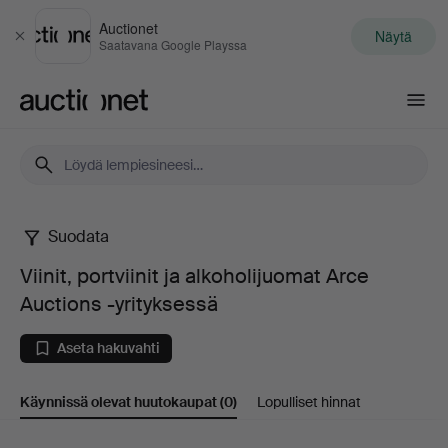
Auctionet
Näytä
Sulje
Saatavana Google Playssa
Auctionet.com
Suodata
Viinit,
Viinit, portviinit ja alkoholijuomat Arce
portviinit
Auctions -yrityksessä
ja
Aseta hakuvahti
alkoholijuomat
Käynnissä olevat huutokaupat
(0)
Lopulliset hinnat
Arce