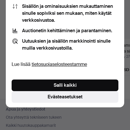
Sisällön ja ominaisuuksien mukauttaminen
sinulle sopiviksi sen mukaan, miten käytät
verkkosivustoa.
Auctionetin kehittäminen ja parantaminen.
Uutuuksien ja sisällön markkinointi sinulle
Kaksi pulloa viiniä,
VEGA-SICILIA
William
muilla verkkosivustoilla.
vuosikerta 70.
VALBUENA 5. VUOSI.
Kuiva s
1978 vinta…
Myyty 9 kesä 2026
Myyty 21 huhti 2026
Myyty 27
Lue lisää
tietosuojaselosteestamme
Arvio
Arvio
Arvio
41 USD
93 USD
81 USD
Salli kaikki
Evästeasetukset
Alatunnistenavigaatio
Apua ja yhteystiedot
Ota yhteyttä tekniseen tukeen
Kaikki huutokauppakamarit