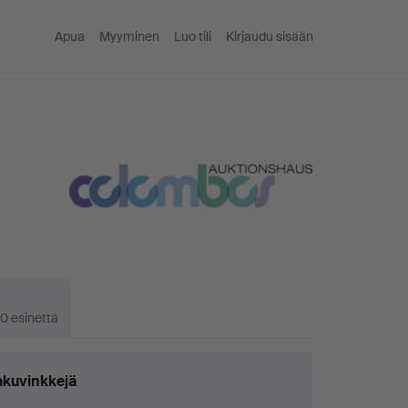
Apua
Myyminen
Luo tili
Kirjaudu sisään
0 esinettä
kuvinkkejä