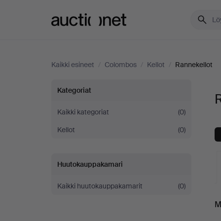
Auctionet.com
Kaikki esineet
/
Colombos
/
Kellot
/
Rannekellot
Rannekellot
Kategoriat
Colombos
Kaikki kategoriat
(0)
Kellot
(0)
-
yrityksessä
Huutokauppakamari
Kaikki huutokauppakamarit
(0)
K
M
o