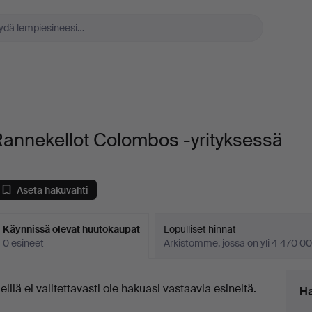
Rannekellot Colombos -yrityksessä
Aseta hakuvahti
Käynnissä olevat huutokaupat
Lopulliset hinnat
0 esineet
Arkistomme, jossa on yli 4 470 00
äynnissä
eillä ei valitettavasti ole hakuasi vastaavia esineitä.
Ha
levat