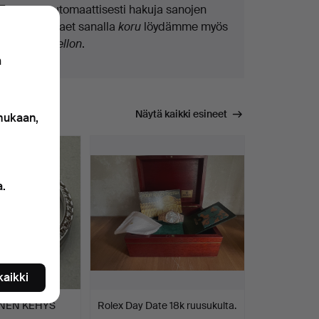
Teemme automaattisesti hakuja sanojen
osilla. Jos haet sanalla
koru
löydämme myös
ranne
koru
kellon
.
n
Näytä kaikki esineet
 mukaan,
a.
 kaikki
INEN KEHYS
Rolex Day Date 18k ruusukulta.