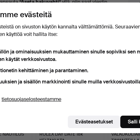
apsauta
“Aseta hakuvahti”
yllä, niin saat viestin
uutokaupat
eti, kun kohde tulee myyntiin.
mme evästeitä
teistä on sivuston käytön kannalta välttämättömiä. Seuraavie
n käyttöä voit hallita itse:
t esineet, jotka vastaavat hakuasi
ällön ja ominaisuuksien mukauttaminen sinulle sopiviksi sen
en käytät verkkosivustoa.
tionetin kehittäminen ja parantaminen.
uuksien ja sisällön markkinointi sinulle muilla verkkosivustoill
ä
tietosuojaselosteestamme
Evästeasetukset
Salli
E NAUTILUS
ROLEX DAY DATE 18k
VALKOKULTA