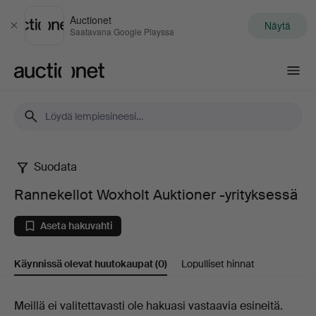
Auctionet
Näytä
Sulje
Saatavana Google Playssa
Auctionet.com
Suodata
Rannekellot
Rannekellot Woxholt Auktioner -yrityksessä
Woxholt
Aseta hakuvahti
Auktioner
Käynnissä olevat huutokaupat
(0)
Lopulliset hinnat
-
yrityksessä
Käynnissä
Meillä ei valitettavasti ole hakuasi vastaavia esineitä.