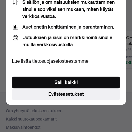
Sisällön ja ominaisuuksien mukauttaminen
sinulle sopiviksi sen mukaan, miten käytät
verkkosivustoa.
Auctionetin kehittäminen ja parantaminen.
Uutuuksien ja sisällön markkinointi sinulle
JUNGHANS.
Samling Pilot Watch
JUNGH
Rannekello, kvartsi
Collection, Edition At…
Ranneke
muilla verkkosivustoilla.
päivämääräll…
Sapphir
Myyty 31 heinä 2026
Myyty 19 heinä 2026
Myyty 3
6 tarjousta
8 tarjousta
21 tarjou
Lue lisää
tietosuojaselosteestamme
70 USD
124 USD
177 US
Salli kaikki
Evästeasetukset
Alatunnistenavigaatio
Apua ja yhteystiedot
Ota yhteyttä tekniseen tukeen
Kaikki huutokauppakamarit
Maksuvaihtoehdot