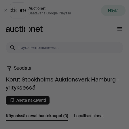
Auctionet
Näytä
Sulje
Saatavana Google Playssa
Auctionet.com
Suodata
Korut
Korut Stockholms Auktionsverk Hamburg -
Stockholms
yrityksessä
Auktionsverk
Aseta hakuvahti
Hamburg
Käynnissä olevat huutokaupat
(0)
Lopulliset hinnat
-