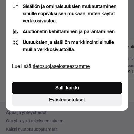
Sisällön ja ominaisuuksien mukauttaminen
sinulle sopiviksi sen mukaan, miten käytät
verkkosivustoa.
Auctionetin kehittäminen ja parantaminen.
Uutuuksien ja sisällön markkinointi sinulle
22k kultakoruset.
Rannekoru ja sormus
375 kult
muilla verkkosivustoilla.
rubiineilla ja timante…
Myyty 4 elo 2026
Myyty 8 heinä 2026
Myyty 15
Lue lisää
tietosuojaselosteestamme
5 tarjousta
7 tarjousta
6 tarjous
14 444 USD
2 254 USD
2 889 
Salli kaikki
Evästeasetukset
Alatunnistenavigaatio
Apua ja yhteystiedot
Ota yhteyttä tekniseen tukeen
Kaikki huutokauppakamarit