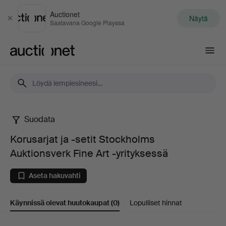
Auctionet
Näytä
Sulje
Saatavana Google Playssa
Auctionet.com
Suodata
Korusarjat
Korusarjat ja -setit Stockholms
ja
Auktionsverk Fine Art -yrityksessä
-
Aseta hakuvahti
setit
Käynnissä olevat huutokaupat
(0)
Lopulliset hinnat
Stockholms