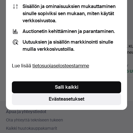
Sisällön ja ominaisuuksien mukauttaminen
sinulle sopiviksi sen mukaan, miten käytät
verkkosivustoa.
Auctionetin kehittäminen ja parantaminen.
Uutuuksien ja sisällön markkinointi sinulle
1233
.
VAN CLEEF &
1059
.
RINTANEULA
1077
.
K
muilla verkkosivustoilla.
ARPELS. Kaulakoru ja
sekä KORVAKORUT,
rintaneu
korvakoru…
pari, 18K kult…
korvako
Lue lisää
tietosuojaselosteestamme
Myyty
Myyty
Myyty
16 283 USD
1 093 USD
1 996 
Valittu
esine
Salli kaikki
Evästeasetukset
Alatunnistenavigaatio
Apua ja yhteystiedot
Ota yhteyttä tekniseen tukeen
Kaikki huutokauppakamarit