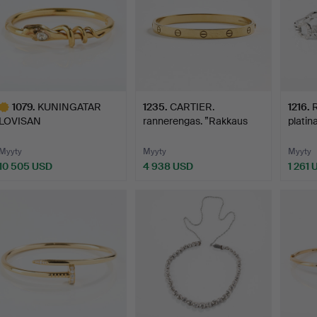
1079
.
KUNINGATAR
1235
.
CARTIER.
1216
.
LOVISAN
rannerengas. ”Rakkaus
platin
RANNERENGAS, 18K
rannekoru”.…
Déco,
kultaa…
Myyty
Myyty
Myyty
10 505 USD
4 938 USD
1 261 
littu
sine