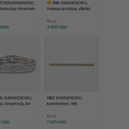
TENNISRANNEKE,
1119
.
RANNEKORU,
lkokultaa timantein.
hopeaa ja kultaa, viljellyt
suo…
Myyty
 USD
3 992 USD
Valittu
esine
20
.
RANNIEKORU,
1187
.
RANNEKORU,
aa, timantteja, Art
kolmirivinen, 18K
…
kaksiväristä …
Myyty
7 USD
7 879 USD