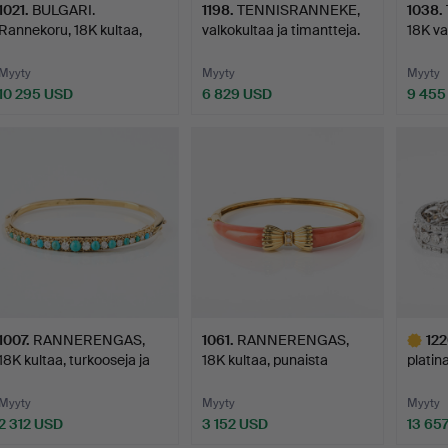
1021
.
BULGARI.
1198
.
TENNISRANNEKE,
1038
.
Rannekoru, 18K kultaa,
valkokultaa ja timantteja.
18K va
Rooma, 196…
Myyty
Myyty
Myyty
10 295 USD
6 829 USD
9 455
1007
.
RANNERENGAS,
1061
.
RANNERENGAS,
12
18K kultaa, turkooseja ja
18K kultaa, punaista
platin
tim…
korallia…
Déco
Myyty
Myyty
Myyty
2 312 USD
3 152 USD
13 65