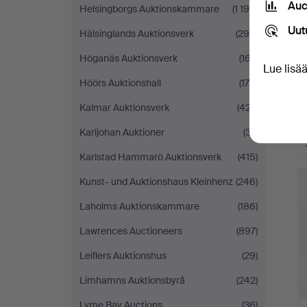
Auc
Helsingborgs Auktionskammare
(1 194)
Uut
Hälsinglands Auktionsverk
(298)
Höganäs Auktionsverk
(167)
Lue lisä
Höörs Auktionshall
(175)
Kalmar Auktionsverk
(427)
Karljohan Auktioner
(37)
Karlstad Hammarö Auktionsverk
(415)
Kunst- und Auktionshaus Kleinhenz
(246)
Laholms Auktionskammare
(186)
Lawrences Auctioneers
(897)
Leiflers Auktionshus
(29)
Limhamns Auktionsbyrå
(242)
Lyme Bay Auctions
(36)