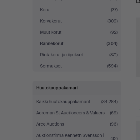
L
h
yrityksessä
Korut
(37)
Korvakorut
(309)
Muut korut
(92)
Rannekorut
(304)
Rintakorut ja riipukset
(371)
Sormukset
(594)
Huutokauppakamari
Kaikki huutokauppakamarit
(34 284)
Acreman St Auctioneers & Valuers
(69)
Arce Auctions
(96)
Auktionsfirma Kenneth Svensson i
(32)