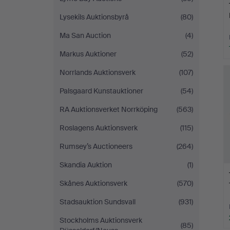
Lysekils Auktionsbyrå
(80)
Ma San Auction
(4)
Markus Auktioner
(52)
Norrlands Auktionsverk
(107)
Palsgaard Kunstauktioner
(54)
RA Auktionsverket Norrköping
(563)
Roslagens Auktionsverk
(115)
Rumsey’s Auctioneers
(264)
Skandia Auktion
(1)
Skånes Auktionsverk
(570)
Stadsauktion Sundsvall
(931)
Stockholms Auktionsverk
(85)