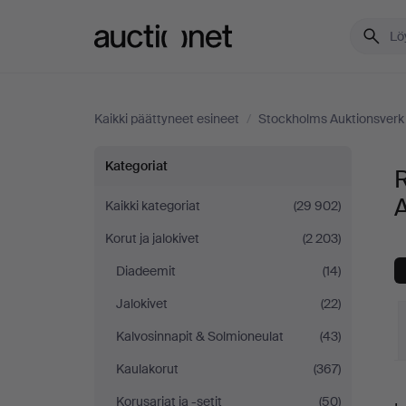
Auctionet.com
Kaikki päättyneet esineet
/
Stockholms Auktionsverk 
Rannekorut
Kategoriat
Stockholms
A
Kaikki kategoriat
(29 902)
Korut ja jalokivet
(2 203)
Auktionsverk
Diadeemit
(14)
Fine
Jalokivet
(22)
Art
Kalvosinnapit & Solmioneulat
(43)
Kaulakorut
(367)
-
L
Korusarjat ja -setit
(50)