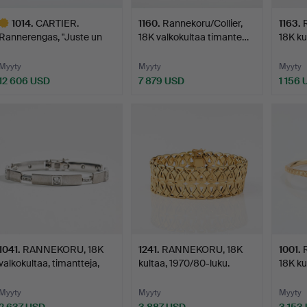
1014
.
CARTIER.
1160
.
Rannekoru/Collier,
1163
.
Rannerengas, "Juste un
18K valkokultaa timante…
18K ku
Clou", kla…
mah…
Myyty
Myyty
Myyty
12 606 USD
7 879 USD
1 156
littu
sine
1041
.
RANNEKORU, 18K
1241
.
RANNEKORU, 18K
1001
.
valkokultaa, timantteja,
kultaa, 1970/80-luku.
18K ku
Gu…
siem…
Myyty
Myyty
Myyty
2 637 USD
3 887 USD
3 153