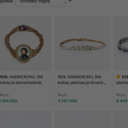
ajittele
innat
1106
.
RANNEKORU, 18K
1123
.
RANNEKORU, 18K
10
kultaa ja siemenhelmiä,
kultaa, platinaa ja timantt…
platina
min…
syntee
Myyty
Myyty
Myyty
1 261 USD
4 297 USD
8 404
Valittu
esine