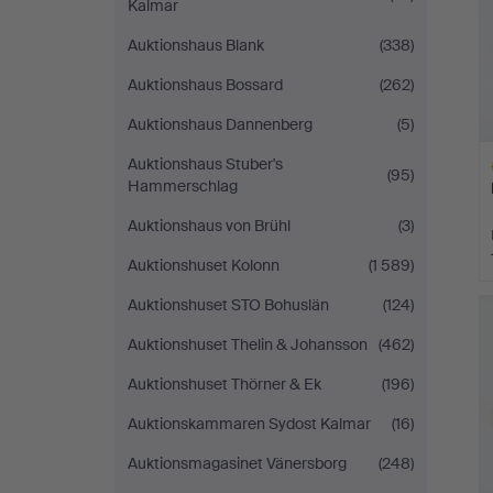
Kalmar
Auktionshaus Blank
(338)
Auktionshaus Bossard
(262)
Auktionshaus Dannenberg
(5)
Auktionshaus Stuber's
(95)
Hammerschlag
Auktionshaus von Brühl
(3)
Auktionshuset Kolonn
(1 589)
Va
Auktionshuset STO Bohuslän
(124)
e
Auktionshuset Thelin & Johansson
(462)
Auktionshuset Thörner & Ek
(196)
Auktionskammaren Sydost Kalmar
(16)
Auktionsmagasinet Vänersborg
(248)