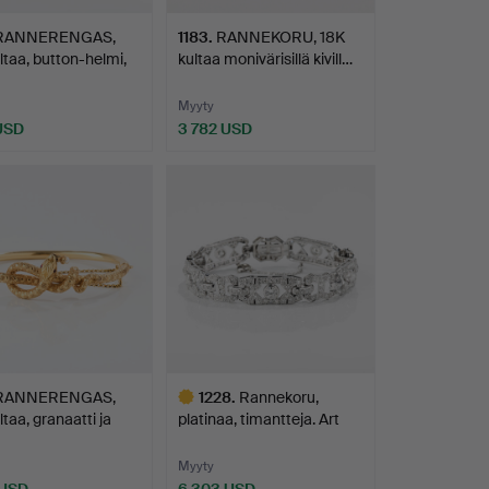
RANNERENGAS,
1183
.
RANNEKORU, 18K
ltaa, button-helmi,
kultaa monivärisillä kivill…
Myyty
 USD
3 782 USD
RANNERENGAS,
1228
.
Rannekoru,
ltaa, granaatti ja
platinaa, timantteja. Art
Déco,…
Myyty
 USD
6 303 USD