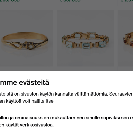
1109
.
GUSTAF
1150
.
RANNEKORU, 18K
1153
.
MÖLLENBORG.
kaksiväristä kultaa,
kultaa 
mme evästeitä
Rannerengas, 18K kultaa…
akvama…
Myyty
Myyty
Myyty
teistä on sivuston käytön kannalta välttämättömiä. Seuraavie
1 681 USD
1 891 USD
1 366
n käyttöä voit hallita itse:
ällön ja ominaisuuksien mukauttaminen sinulle sopiviksi sen
en käytät verkkosivustoa.