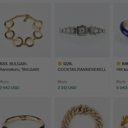
Valittu
esine
1133
.
BULGARI.
1226
.
10
Rannekoru, "BVLGARI
COCKTAILRANNEKEKELL
14K ku
BVLGARI", 18K…
O, 14K valkokultaa tima…
r…
Myyty
Myyty
Myyty
2 942 USD
2 312 USD
5 043
Valittu
Valittu
esine
esine