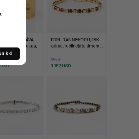
a.
.
KUNGLIG GÅVA,
1206
.
RANNEKORU, 18K
engas, 14K kultaa,
kultaa, rubiineja ja timant…
 kaikki
Myyty
 USD
3 152 USD