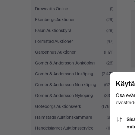
Dreweatts Online
(1)
Ekenbergs Auktioner
(29)
Falun Auktionsbyrå
(28)
Formstad Auktioner
(47)
Garpenhus Auktioner
(1 171)
Gomér & Andersson Jönköping
(26)
Gomér & Andersson Linköping
(2 471)
Käytä
Gomér & Andersson Norrköping
(627)
Osa eväs
Gomér & Andersson Nyköping
(333)
evästeide
Göteborgs Auktionsverk
(1 780)
Halmstads Auktionskammare
(87)
Sis
mit
Handelslagret Auktionsservice
(117)