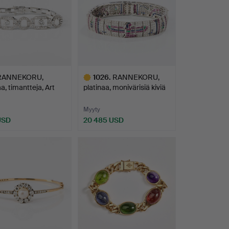
RANNEKORU,
1026
.
RANNEKORU,
aa, timantteja, Art
platinaa, monivärisiä kiviä
…
ja …
Myyty
USD
20 485 USD
Valittu
esine