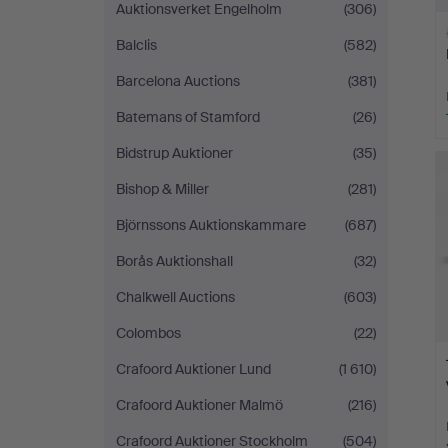
Auktionsverket Engelholm
(306)
Balclis
(582)
Barcelona Auctions
(381)
Batemans of Stamford
(26)
Va
Bidstrup Auktioner
(35)
e
Bishop & Miller
(281)
Björnssons Auktionskammare
(687)
Borås Auktionshall
(32)
Chalkwell Auctions
(603)
Colombos
(22)
Crafoord Auktioner Lund
(1 610)
Crafoord Auktioner Malmö
(216)
Crafoord Auktioner Stockholm
(504)