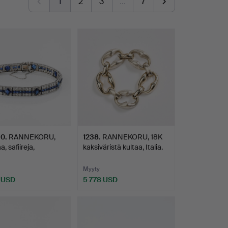
1
2
3
…
7
30
.
RANNEKORU,
1238
.
RANNEKORU, 18K
a, safiireja,
kaksiväristä kultaa, Italia.
ttis…
Myyty
 USD
5 778 USD