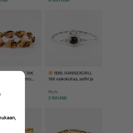
Valittu
esine
RANNEKORU, 18K
1130
.
RANNEKORU,
ja sitriinejä, retro…
18K valkokultaa, safiiri ja
tim…
Myyty
n
 USD
2 101 USD
Valittu
esine
 mukaan,