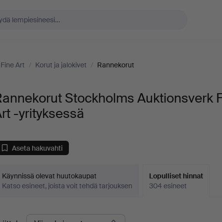
Fine Art
/
Korut ja jalokivet
/
Rannekorut
Rannekorut Stockholms Auktionsverk 
rt -yrityksessä
Aseta hakuvahti
Käynnissä olevat huutokaupat
Lopulliset hinnat
Katso esineet, joista voit tehdä tarjouksen
304 esineet
opulliset