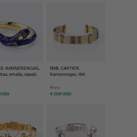
83
.
RANNERENGAS,
1138
.
CARTIER.
ltaa, emalia, opaali,
Rannerengas, 18K
kaksiväristä kul…
Myyty
 USD
4 208 USD