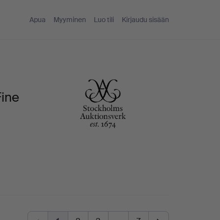
Apua
Myyminen
Luo tili
Kirjaudu sisään
Fine