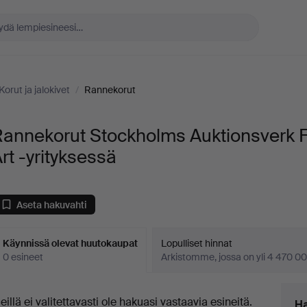
Korut ja jalokivet
/
Rannekorut
Rannekorut Stockholms Auktionsverk 
rt -yrityksessä
Aseta hakuvahti
Käynnissä olevat huutokaupat
Lopulliset hinnat
0 esineet
Arkistomme, jossa on yli 4 470 00
äynnissä
eillä ei valitettavasti ole hakuasi vastaavia esineitä.
Ha