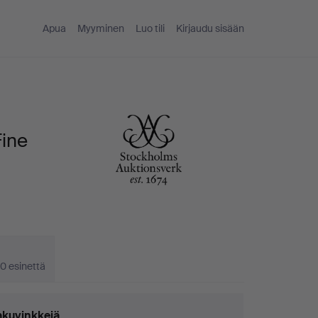
Apua
Myyminen
Luo tili
Kirjaudu sisään
Fine
0 esinettä
kuvinkkejä