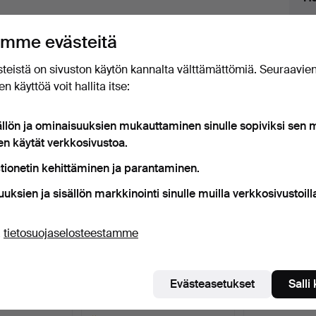
levat
apsauta
“Aseta hakuvahti”
yllä, niin saat viestin
uutokaupat
mme evästeitä
eti, kun kohde tulee myyntiin.
teistä on sivuston käytön kannalta välttämättömiä. Seuraavie
n käyttöä voit hallita itse:
ällön ja ominaisuuksien mukauttaminen sinulle sopiviksi sen
t esineet, jotka vastaavat hakuasi
en käytät verkkosivustoa.
tionetin kehittäminen ja parantaminen.
uuksien ja sisällön markkinointi sinulle muilla verkkosivustoill
ä
tietosuojaselosteestamme
Evästeasetukset
Salli