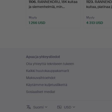
1106
.
RANNEKORU, 18K kultaa
1123
.
RANNEKOR
ja siemenhelmiä, min…
kultaa, platinaa 
Myyty
Myyty
1 266 USD
4 313 USD
Alatunnistenavigaatio
Apua ja yhteystiedot
Ota yhteyttä tekniseen tukeen
Kaikki huutokauppakamarit
Maksuvaihtoehdot
Käytämme kuljetusliikettä
Sosiaaliset mediat
Suomi
USD