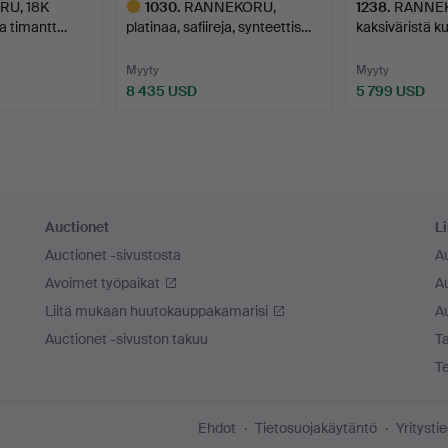
U, 18K
1030
.
RANNEKORU,
1238
.
RANNEK
ja timantt…
platinaa, safiireja, synteettis…
kaksiväristä kul
Myyty
Myyty
8 435 USD
5 799 USD
Valittu
esine
Auctionet
Li
Auctionet -sivustosta
A
Avoimet työpaikat
Au
Liitä mukaan huutokauppakamarisi
A
Auctionet -sivuston takuu
Ta
T
Ehdot
Tietosuojakäytäntö
Yritysti