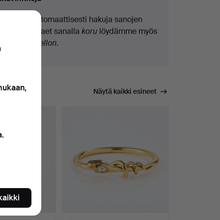
Teemme automaattisesti hakuja sanojen
osilla. Jos haet sanalla
koru
löydämme myös
ranne
koru
kellon
.
n
 mukaan,
Näytä kaikki esineet
a.
 kaikki