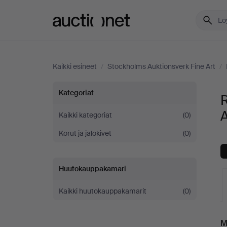
Auctionet.com
Kaikki esineet
/
Stockholms Auktionsverk Fine Art
/
Rannekorut
Kategoriat
Stockholms
A
Kaikki kategoriat
(0)
Korut ja jalokivet
(0)
Auktionsverk
Fine
Huutokauppakamari
Art
Kaikki huutokauppakamarit
(0)
-
K
M