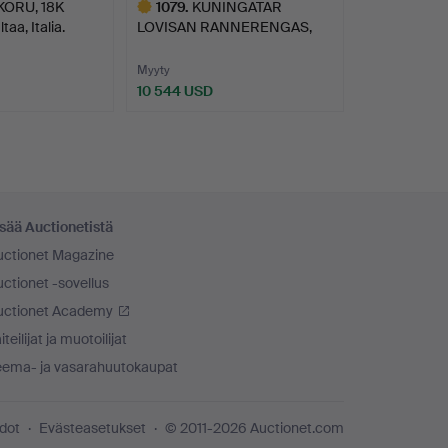
ORU, 18K
1079
.
KUNINGATAR
taa, Italia.
LOVISAN RANNERENGAS,
18K kultaa…
Myyty
10 544 USD
Valittu
esine
sää Auctionetistä
uctionet Magazine
ctionet -sovellus
uctionet Academy
iteilijat ja muotoilijat
eema- ja vasarahuutokaupat
edot
Evästeasetukset
© 2011-2026 Auctionet.com