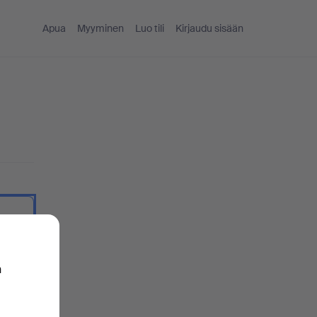
Apua
Myyminen
Luo tili
Kirjaudu sisään
ekstinä.
n