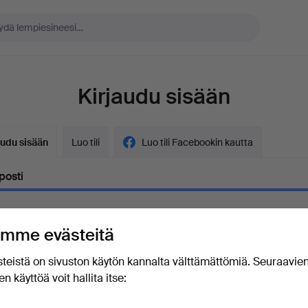
Kirjaudu sisään
audu sisään
Luo tili
Luo tili Facebookin kautta
posti
mme evästeitä
ana
Näytä salasana ilmit
teistä on sivuston käytön kannalta välttämättömiä. Seuraavie
n käyttöä voit hallita itse:
unohtanut salasanasi?