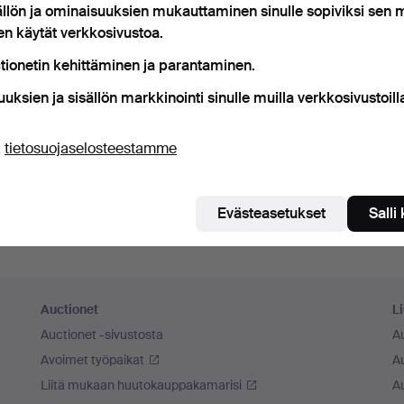
ällön ja ominaisuuksien mukauttaminen sinulle sopiviksi sen
ista minut
en käytät verkkosivustoa.
tionetin kehittäminen ja parantaminen.
Kirjaudu sisään
uuksien ja sisällön markkinointi sinulle muilla verkkosivustoill
tai kirjaudu Facebookiin täällä
ä
tietosuojaselosteestamme
Jatka Facebookiin kirjautuneena
Evästeasetukset
Salli
Auctionet
Li
Auctionet -sivustosta
A
Avoimet työpaikat
Au
Liitä mukaan huutokauppakamarisi
A