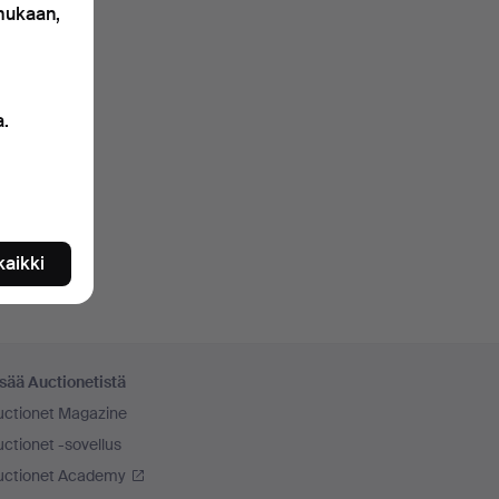
 mukaan,
a.
 kaikki
sää Auctionetistä
uctionet Magazine
ctionet -sovellus
uctionet Academy