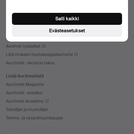
Käytämme kuljetusliikettä
Sosiaaliset mediat
Salli kaikki
Auctionet
Evästeasetukset
Auctionet -sivustosta
Avoimet työpaikat
Liitä mukaan huutokauppakamarisi
Auctionet -sivuston takuu
Lisää Auctionetistä
Auctionet Magazine
Auctionet -sovellus
Auctionet Academy
Taiteilijat ja muotoilijat
Teema- ja vasarahuutokaupat