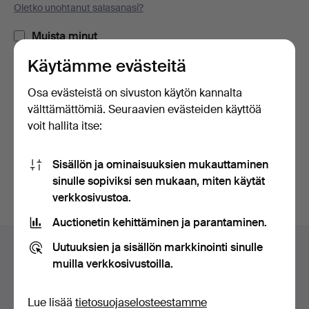
Oletko unohtanut salasanasi?
Muista minut
Käytämme evästeitä
Kirjaudu sisään
Osa evästeistä on sivuston käytön kannalta
välttämättömiä. Seuraavien evästeiden käyttöä
tai kirjaudu Facebookiin täällä
voit hallita itse:
Jatka Facebookiin kirjautuneena
Sisällön ja ominaisuuksien mukauttaminen
sinulle sopiviksi sen mukaan, miten käytät
verkkosivustoa.
Auctionetin kehittäminen ja parantaminen.
Alatunnistenavigaatio
Uutuuksien ja sisällön markkinointi sinulle
Apua ja yhteystiedot
muilla verkkosivustoilla.
Ota yhteyttä tekniseen tukeen
Kaikki huutokauppakamarit
Lue lisää
tietosuojaselosteestamme
Maksuvaihtoehdot