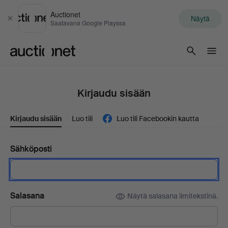
Auctionet
Näytä
Sulje
Saatavana Google Playssa
Auctionet.com
Kirjaudu sisään
Kirjaudu sisään
Luo tili
Luo tili Facebookin kautta
Sähköposti
Salasana
Näytä salasana ilmitekstinä.