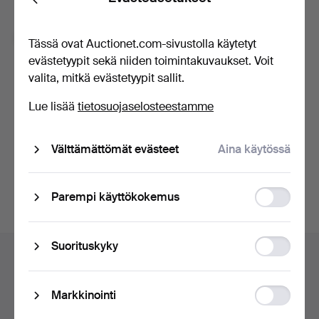
Back
Oletko unohtanut salasanasi?
Muista minut
Tässä ovat Auctionet.com-sivustolla käytetyt
evästetyypit sekä niiden toimintakuvaukset. Voit
valita, mitkä evästetyypit sallit.
Kirjaudu sisään
Lue lisää
tietosuojaselosteestamme
tai kirjaudu Facebookiin täällä
Välttämättömät evästeet
Aina käytössä
Jatka Facebookiin kirjautuneena
Function
Parempi käyttökokemus
storage
Alatunnistenavigaatio
Statistic
Suorituskyky
Apua ja yhteystiedot
storage
Ota yhteyttä tekniseen tukeen
Ad
Markkinointi
Kaikki huutokauppakamarit
storage
Maksuvaihtoehdot