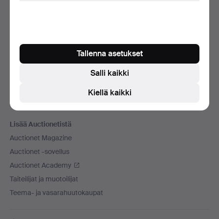
Käytämme kuljetusliikettä
Sosiaaliset mediat
Auctionet
Tallenna asetukset
Auctionet -sivustosta
Salli kaikki
Avoimet työpaikat
Liitä mukaan huutokauppakamarisi
Kiellä kaikki
Auctionet -sivuston takuu
Lisää Auctionetistä
Auctionet Magazine
Auctionet -sovellus
Auctionet Academy
Taiteilijat ja muotoilijat
Teema- ja vasarahuutokaupat