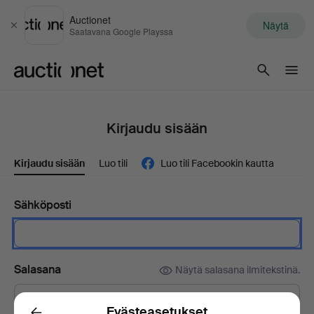
Auctionet
Näytä
Sulje
Saatavana Google Playssa
Auctionet.com
Kirjaudu sisään
Kirjaudu sisään
Luo tili
Luo tili Facebookin kautta
Sähköposti
Salasana
Näytä salasana ilmitekstinä.
Evästeasetukset