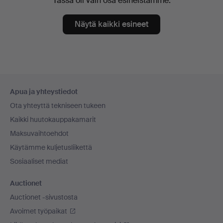
Tässä oli vain osa esineistämme.
Näytä kaikki esineet
Alatunnistenavigaatio
Apua ja yhteystiedot
Ota yhteyttä tekniseen tukeen
Kaikki huutokauppakamarit
Maksuvaihtoehdot
Käytämme kuljetusliikettä
Sosiaaliset mediat
Auctionet
Auctionet -sivustosta
Avoimet työpaikat