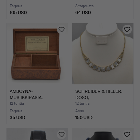
DESIGNERMAL…
Tarjous
3 tarjousta
105 USD
64 USD
AMBOYNA-
SCHREIBER & HILLER.
MUSIIKKIRASIA,
DOSO,
KANSIKOTELO, PUUTA,…
DESIGNERKAULAKOR…
12 tuntia
12 tuntia
Tarjous
Arvio
35 USD
150 USD