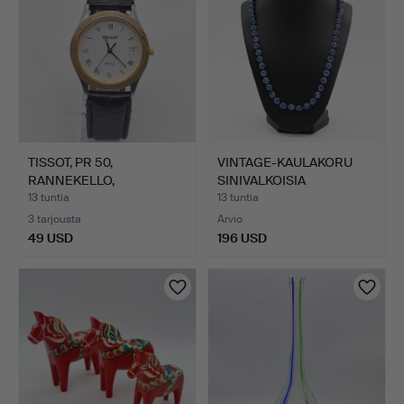
TISSOT, PR 50,
VINTAGE-KAULAKORU
RANNEKELLO,
SINIVALKOISIA
SAFIIRILASI, PÄ…
POSLIINIHE…
13 tuntia
13 tuntia
3 tarjousta
Arvio
49 USD
196 USD