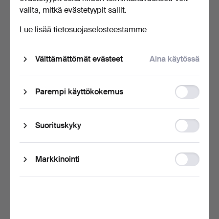
valita, mitkä evästetyypit sallit.
Lue lisää
tietosuojaselosteestamme
Välttämättömät evästeet
Aina käytössä
SIEGFRIED GRAMANN
ALFREDO BARBINI.
Function
Parempi käyttökokemus
(1924-1992). DESIGNER-
MURANO-
storage
KE…
DESIGNERMALJA, STU…
11 tuntia
12 tuntia
Tarjous
Arvio
Statistic
Suorituskyky
35 USD
173 USD
storage
Ad
Markkinointi
storage