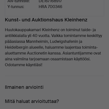
Alv-tunniste:
DE167168917
Y-tunnus:
HRA 700346
Kuvaus
Kunst- und Auktionshaus Kleinhenz
Huutokauppakamari Kleinhenz on toiminut taide- ja
antiikkialalla yli 40 vuotta. Vaikka tomintamme keskittyy
pääasiassa Mannheimin, Ludwigshafenin ja
Heidelbergin alueelle, haluamme laajentaa toiminta-
aluettamme Auctionetin kanssa. Asiantuntijamme ovat
aina valmiina tarjoamaan osaamistaan käyttöösi.
Odotamme käyntiäsi!
Ilmainen arviointi
Mitä haluat arvioituttaa?