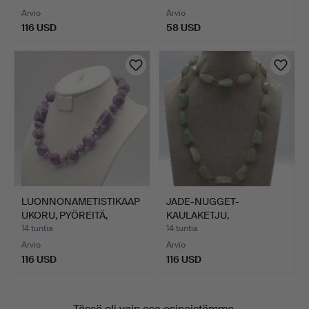
Arvio
Arvio
116 USD
58 USD
LUONNONAMETISTIKAAP
JADE-NUGGET-
UKORU, PYÖREITÄ,
KAULAKETJU,
SOIKIO…
EPÄSÄÄNNÖLLISEN MU…
14 tuntia
14 tuntia
Arvio
Arvio
116 USD
116 USD