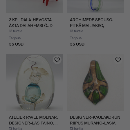
3 KPL DALA-HEVOSTA
ARCHIMEDE SEGUSO.
ÄKTA DALAHEMSLÖJD
PITKÄ MALJAKKO,
NUSNÅ…
STUDIOLA…
13 tuntia
13 tuntia
Tarjous
Tarjous
35 USD
35 USD
ATELIER PAVEL MOLNAR.
DESIGNER-KAULAKORUN
DESIGNER-LASIPAINO, …
RIIPUS MURANO-LASIA,
L…
13 tuntia
13 tuntia