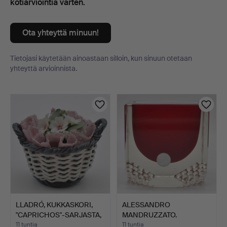
kotiarviointia varten.
Ota yhteyttä minuun!
Tietojasi käytetään ainoastaan silloin, kun sinuun otetaan
yhteyttä arvioinnista.
Esineet
LLADRÓ, KUKKASKORI,
ALESSANDRO
"CAPRICHOS"-SARJASTA,
MANDRUZZATO.
…
DESIGNER-LOHKOKULH…
11 tuntia
11 tuntia