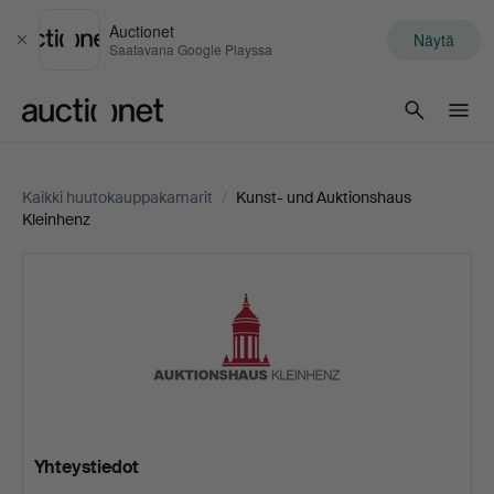
Auctionet
Näytä
Sulje
Saatavana Google Playssa
Auctionet.com
Kaikki huutokauppakamarit
/
Kunst- und Auktionshaus
Kleinhenz
Kunst-
und
Auktionshaus
Kleinhenz
Yhteystiedot