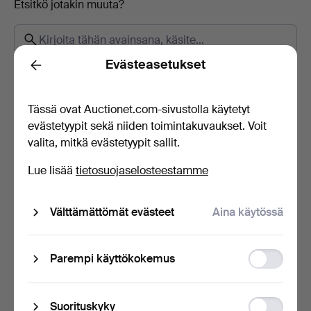
Etsitkö jotakin muuta?
Evästeasetukset
Back
Miten kauan kuljetus kestää?
Voinko seurata kuljetusta kollin numerolla?
Tässä ovat Auctionet.com-sivustolla käytetyt
Miten maksan?
evästetyypit sekä niiden toimintakuvaukset. Voit
valita, mitkä evästetyypit sallit.
Missä voin myydä tavaroita?
Mistä näen onko Auctionet.com -sivusto ottanut vastaan
Lue lisää
tietosuojaselosteestamme
maksuni?
Miksi en voi täydentää tietojani?
Välttämättömät evästeet
Aina käytössä
Miten muutan henkilö- ja yhteystietojani?
Mikä on arvio/lähtöhinta?
Function
Parempi käyttökokemus
storage
Miten pääsen Auctionet.com -sivuston asiakkaaksi?
Miten teen tarjouksia verkkohuutokaupassa?
Statistic
Suorituskyky