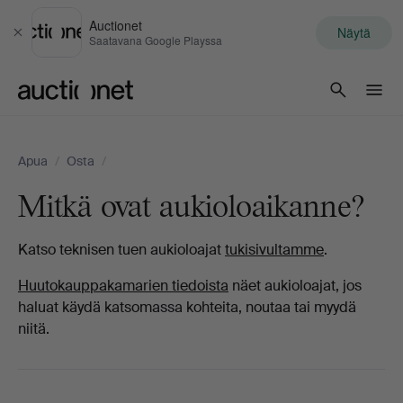
Auctionet
Näytä
Sulje
Saatavana Google Playssa
Auctionet.com
Apua
/
Osta
/
Mitkä ovat aukioloaikanne?
Katso teknisen tuen aukioloajat
tukisivultamme
.
Huutokauppakamarien tiedoista
näet aukioloajat, jos
haluat käydä katsomassa kohteita, noutaa tai myydä
niitä.