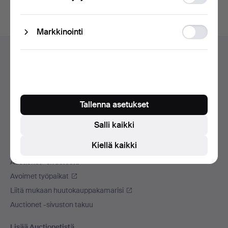
storage
Ad
Markkinointi
Alatunnistenavigaatio
storage
Apua ja yhteystiedot
Ota yhteyttä tekniseen tukeen
Kaikki huutokauppakamarit
Maksuvaihtoehdot
Tallenna asetukset
Käytämme kuljetusliikettä
Salli kaikki
Sosiaaliset mediat
Kiellä kaikki
Auctionet
Auctionet -sivustosta
Avoimet työpaikat
Liitä mukaan huutokauppakamarisi
Auctionet -sivuston takuu
Lisää Auctionetistä