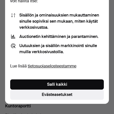
voit hallita itse:
6
A
6 touko, 10:44
275 USD
Sisällön ja ominaisuuksien mukauttaminen
sinulle sopiviksi sen mukaan, miten käytät
4
6 touko, 10:44
254 USD
verkkosivustoa.
Auctionetin kehittäminen ja parantaminen.
6
A
5 touko, 03:08
233 USD
Uutuuksien ja sisällön markkinointi sinulle
Näytä kaikki 24 tarjousta
muilla verkkosivustoilla.
Lue lisää
tietosuojaselosteestamme
Kuvaus
Harmaabeige tekstiili, metallijalat. Leveys n. 85,
istuinkorkeus n. 38, selkänojan korkeus n. 90, pituus n.
Salli kaikki
192 cm.
Evästeasetukset
Kuntoraportti