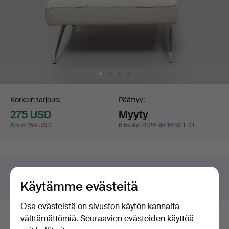
Tarjouskilpailu
Korkein tarjous:
Päättyy:
275 USD
Myyty
Arvio
:
159 USD
6 touko 2026 klo 16:50 EDT
Onko sinulla jotakin vastaavaa myytävänä?
Käytämme evästeitä
Pyydä maksuton arvio!
Osa evästeistä on sivuston käytön kannalta
välttämättömiä. Seuraavien evästeiden käyttöä
Tarjoushistoria