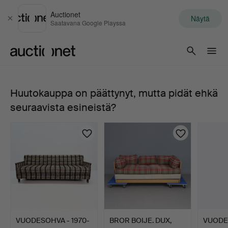
Auctionet
Näytä
Sulje
Saatavana Google Playssa
Auctionet.com
Huutokauppa on päättynyt, mutta pidät ehkä
VUODETUOLI,
seuraavista esineistä?
Sweef.
VUODESOHVA - 1970-
BROR BOIJE. DUX,
VUODE