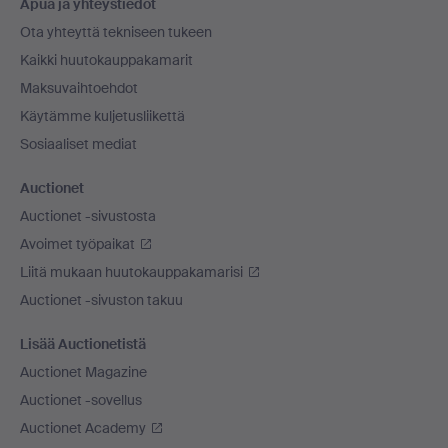
Apua ja yhteystiedot
Ota yhteyttä tekniseen tukeen
Kaikki huutokauppakamarit
Maksuvaihtoehdot
Käytämme kuljetusliikettä
Sosiaaliset mediat
Auctionet
Auctionet -sivustosta
Avoimet työpaikat
Liitä mukaan huutokauppakamarisi
Auctionet -sivuston takuu
Lisää Auctionetistä
Auctionet Magazine
Auctionet -sovellus
Auctionet Academy