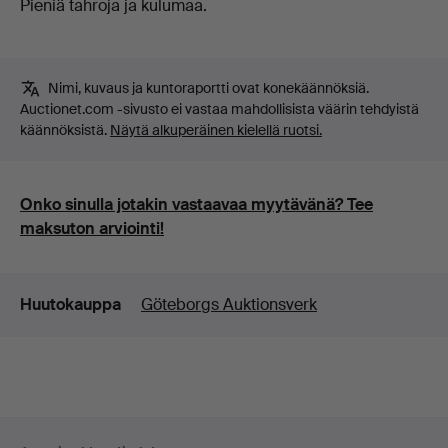
Pieniä tahroja ja kulumaa.
Nimi, kuvaus ja kuntoraportti ovat konekäännöksiä.
Auctionet.com -sivusto ei vastaa mahdollisista väärin tehdyistä
käännöksistä.
Näytä alkuperäinen kielellä ruotsi.
Onko sinulla jotakin vastaavaa myytävänä? Tee
maksuton arviointi!
Lisätiedot
Huutokauppa
Göteborgs Auktionsverk
Alatunnistenavigaatio