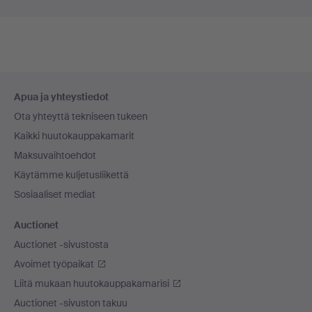
Alatunnistenavigaatio
Apua ja yhteystiedot
Ota yhteyttä tekniseen tukeen
Kaikki huutokauppakamarit
Maksuvaihtoehdot
Käytämme kuljetusliikettä
Sosiaaliset mediat
Auctionet
Auctionet -sivustosta
Avoimet työpaikat
Liitä mukaan huutokauppakamarisi
Auctionet -sivuston takuu