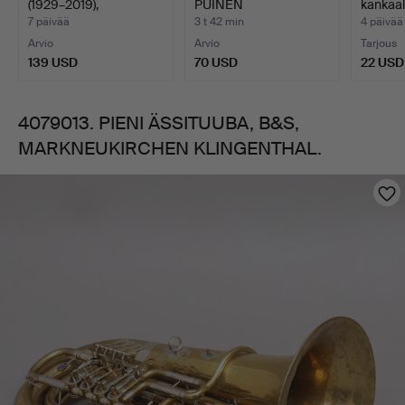
(1929–2019),
PUINEN
kankaal
LITOGRAFIA, ”H…
PÖYTÄKYNTTILÄNJAL
"Fiskm
7 päivää
3 t 42 min
4 päivää
KA,…
Arvio
Arvio
Tarjous
139 USD
70 USD
22 USD
4079013. PIENI ÄSSITUUBA, B&S,
MARKNEUKIRCHEN KLINGENTHAL.
Kuvat