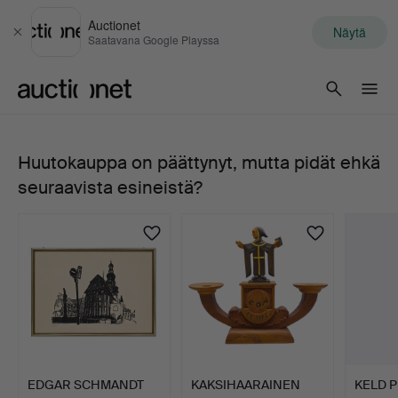
Auctionet
Näytä
Sulje
Saatavana Google Playssa
Auctionet.com
Huutokauppa on päättynyt, mutta pidät ehkä
PIENI
seuraavista esineistä?
ÄSSITUUBA,
B&S,
MARKNEUKIRCHEN
KLINGENTHAL.
EDGAR SCHMANDT
KAKSIHAARAINEN
KELD P