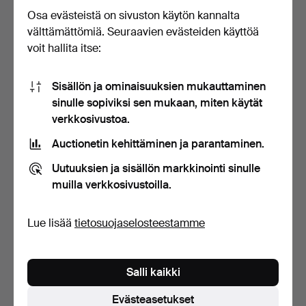
Tarjoushistoria
Osa evästeistä on sivuston käytön kannalta
välttämättömiä. Seuraavien evästeiden käyttöä
9
20 huhti, 14:00
2 013 USD
voit hallita itse:
8
20 huhti, 14:00
1 960 USD
Sisällön ja ominaisuuksien mukauttaminen
sinulle sopiviksi sen mukaan, miten käytät
verkkosivustoa.
9
20 huhti, 13:57
1 907 USD
Auctionetin kehittäminen ja parantaminen.
Näytä kaikki 34 tarjousta
Uutuuksien ja sisällön markkinointi sinulle
muilla verkkosivustoilla.
Kuvaus
5-venttiili, sarjanumero 8869, lakattu, pituus n. 86 cm.
Lue lisää
tietosuojaselosteestamme
Eteläruotsalaisesta soitinkokoelmasta.
Salli kaikki
Kuntoraportti
Evästeasetukset