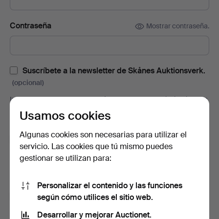
Contraseña
Mostrar contraseña.
Suscríbete a la newsletter de Skånes Auktionsverk.
(opcional)
Incluye, entre otras cosas, catálogos de subastas, invitaciones a
eventos y noticias. Y si cambias de opinión, puedes cancelar la
Usamos cookies
suscripción fácilmente.
Algunas cookies son necesarias para utilizar el
Suscríbete a la newsletter de Auctionet.
(opcional)
servicio. Las cookies que tú mismo puedes
En ella encontrarás consejos de nuestros expertos, lotes
gestionar se utilizan para:
seleccionados e inspiración. Y si cambias de opinión, puedes
darte de baja muy fácilmente.
Personalizar el contenido y las funciones
Soy mayor de 18 años y acepto los
términos y
según cómo utilices el sitio web.
condiciones de uso
, y confirmo que he leído la
política
Desarrollar y mejorar Auctionet.