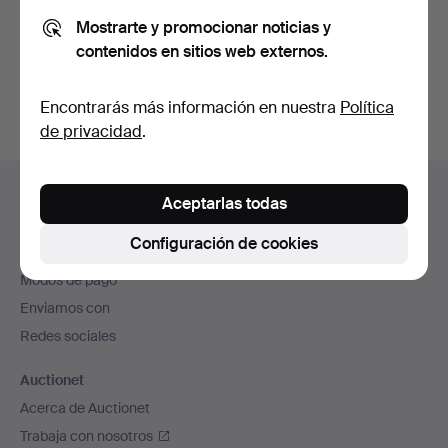
de privacidad
.
Mostrarte y promocionar noticias y
contenidos en sitios web externos.
Crear cuenta
Encontrarás más información en nuestra
Política
de privacidad
.
Navegación
Ayuda y contacto
en
Aceptarlas todas
Contacta con el servicio de atención al cliente
el
Configuración de cookies
Todas las casas de subastas
pie
Modos de pago
de
Enviamos con
página
Redes sociales
Auctionet
Acerca de Auctionet
Trabaja con nosotros