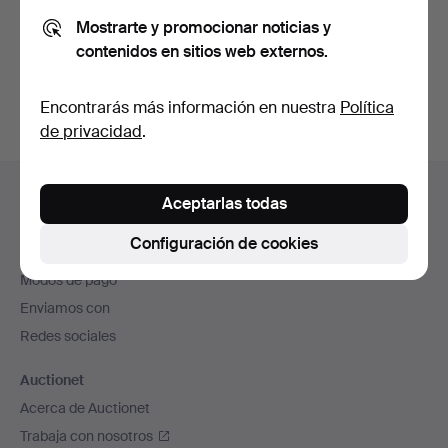
de privacidad
.
Mostrarte y promocionar noticias y
contenidos en sitios web externos.
Crear cuenta
Encontrarás más información en nuestra
Política
de privacidad
.
Navegación
Ayuda y contacto
en
Aceptarlas todas
Contacta con el servicio de atención al cliente
el
Configuración de cookies
Todas las casas de subastas
pie
Modos de pago
de
Enviamos con
página
Redes sociales
Auctionet
Acerca de Auctionet
Trabaja con nosotros