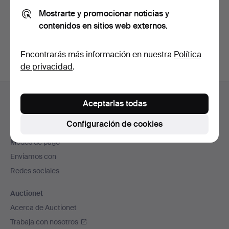
Mostrarte y promocionar noticias y
contenidos en sitios web externos.
Crear cuenta
Encontrarás más información en nuestra
Política
de privacidad
.
Navegación
Ayuda y contacto
en
Aceptarlas todas
Contacta con el servicio de atención al cliente
el
Configuración de cookies
Todas las casas de subastas
pie
Modos de pago
de
Enviamos con
página
Redes sociales
Auctionet
Acerca de Auctionet
Trabaja con nosotros