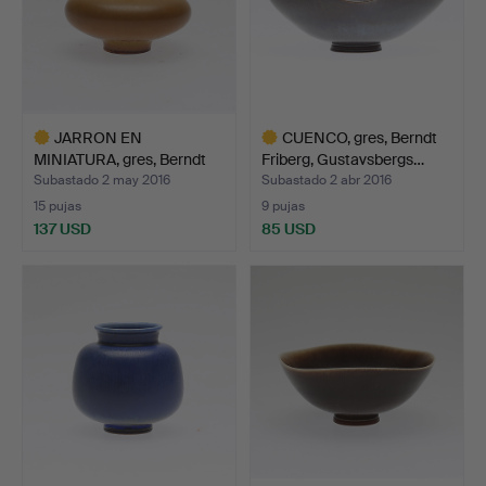
JARRON EN
CUENCO, gres, Berndt
MINIATURA, gres, Berndt
Friberg, Gustavsbergs…
Friberg,…
Subastado 2 may 2016
Subastado 2 abr 2016
15 pujas
9 pujas
137 USD
85 USD
Lote
Lote
seleccionado
seleccionado