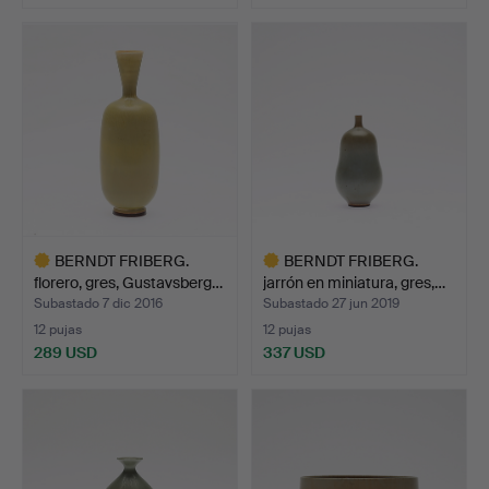
Lote
seleccionado
BERNDT FRIBERG.
BERNDT FRIBERG.
florero, gres, Gustavsberg…
jarrón en miniatura, gres,…
Subastado 7 dic 2016
Subastado 27 jun 2019
12 pujas
12 pujas
289 USD
337 USD
Lote
Lote
seleccionado
seleccionado