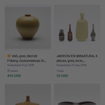
Lote
Lote
seleccionado
seleccionado
VAS, gres, Berndt
JARRON EN MINIATURA, 4
Friberg, Gustavsbergs St…
piezas, gres, inclu…
Subastado 6 jul 2016
Subastado 27 sep 2016
10 pujas
1 puja
442 USD
32 USD
Lote
seleccionado