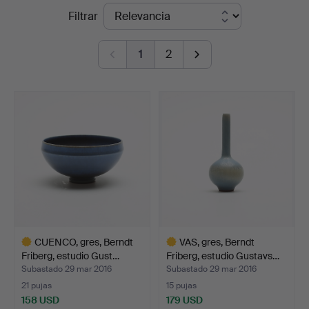
Precios
Filtrar
Andersson
de
Norrköping
1
2
remate
CUENCO, gres, Berndt
VAS, gres, Berndt
Friberg, estudio Gust…
Friberg, estudio Gustavs…
Subastado 29 mar 2016
Subastado 29 mar 2016
21 pujas
15 pujas
158 USD
179 USD