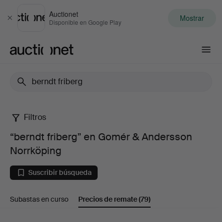
Auctionet
Mostrar
Cerrar
Disponible en Google Play
Auctionet.com
Filtros
“berndt
“berndt friberg” en Gomér & Andersson
friberg”
Norrköping
en
Suscribir búsqueda
Gomér
Subastas en curso
Precios de remate
(79)
&