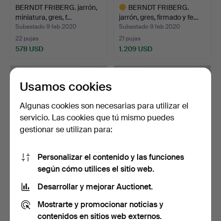
BERNDT FRIBERG. jarrón,
BERNDT FRIBERG.
miniatura, gres, f…
jarrón, gres, firmado y fe…
Subastado 9 feb 2020
Subastado 9 feb 2020
22 pujas
21 pujas
578 USD
1.209 USD
Lote
seleccionado
Usamos cookies
Algunas cookies son necesarias para utilizar el
servicio. Las cookies que tú mismo puedes
gestionar se utilizan para:
Personalizar el contenido y las funciones
según cómo utilices el sitio web.
BERNDT FRIBERG. jarrón,
BERNDT FRIBERG.
miniatura, gres, f…
cuenco, gres, firmado y fe…
Desarrollar y mejorar Auctionet.
Subastado 9 feb 2020
Subastado 30 abr 2020
Mostrarte y promocionar noticias y
8 pujas
5 pujas
170 USD
158 USD
contenidos en sitios web externos.