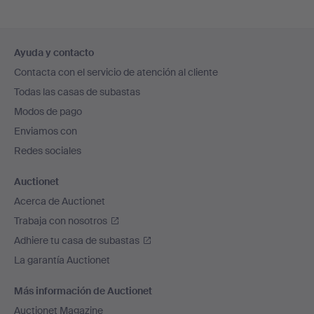
Navegación
Ayuda y contacto
en
Contacta con el servicio de atención al cliente
el
Todas las casas de subastas
pie
Modos de pago
de
Enviamos con
página
Redes sociales
Auctionet
Acerca de Auctionet
Trabaja con nosotros
Adhiere tu casa de subastas
La garantía Auctionet
Más información de Auctionet
Auctionet Magazine