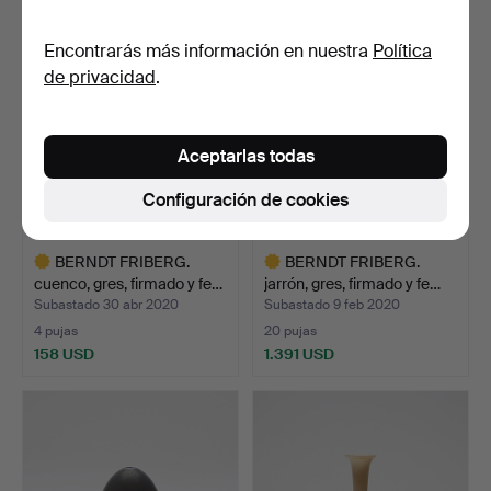
Lote
seleccionado
Encontrarás más información en nuestra
Política
de privacidad
.
Aceptarlas todas
Configuración de cookies
BERNDT FRIBERG.
BERNDT FRIBERG.
cuenco, gres, firmado y fe…
jarrón, gres, firmado y fe…
Subastado 30 abr 2020
Subastado 9 feb 2020
4 pujas
20 pujas
158 USD
1.391 USD
Lote
Lote
seleccionado
seleccionado