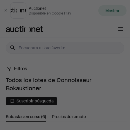
Auctionet
Mostrar
Cerrar
Disponible en Google Play
Auctionet.com
Filtros
Todos
Todos los lotes de Connoisseur
los
Bokauktioner
lotes
Suscribir búsqueda
de
Subastas en curso
(6)
Precios de remate
Connoisseur