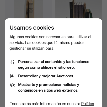
Usamos cookies
Algunas cookies son necesarias para utilizar el
servicio. Las cookies que tú mismo puedes
Gustaf Fröding. Guitarr och
Libros sobre Gotemburgo,
gestionar se utilizan para:
Dragharmonika.…
el Teatro Lorensb…
35 min
50 min
Estimación
Estimación
Personalizar el contenido y las funciones
158 USD
211 USD
según cómo utilices el sitio web.
Desarrollar y mejorar Auctionet.
Mostrarte y promocionar noticias y
contenidos en sitios web externos.
Encontrarás más información en nuestra
Política