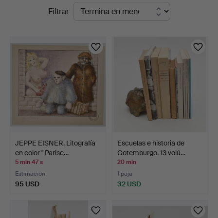
Subastas
Filtrar
Bokauktioner
en
curso
JEPPE EISNER. Litografía
Escuelas e historia de
en color " Parise…
Gotemburgo. 13 volú…
5 min 47 s
20 min
Estimación
1 puja
95 USD
32 USD