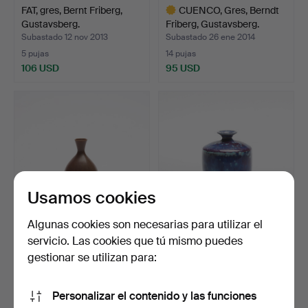
FAT, gres, Bernt Friberg,
CUENCO, Gres, Berndt
Gustavsberg.
Friberg, Gustavsberg.
Subastado 12 nov 2013
Subastado 26 ene 2014
5 pujas
14 pujas
106 USD
95 USD
Lote
seleccionado
Usamos cookies
Algunas cookies son necesarias para utilizar el
servicio. Las cookies que tú mismo puedes
VAS, gres, Berndt Friberg,
VAS, gres, Berndt
Gustavsberg.
Friberg, Gustavsberg, 19…
gestionar se utilizan para:
Subastado 25 sep 2020
Subastado 27 ene 2016
2 pujas
14 pujas
Personalizar el contenido y las funciones
37 USD
274 USD