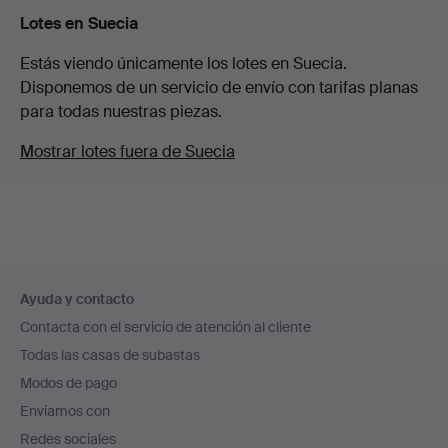
Lotes en Suecia
Estás viendo únicamente los lotes en Suecia.
Disponemos de un servicio de envío con tarifas planas
para todas nuestras piezas.
Mostrar lotes fuera de Suecia
Navegación
Ayuda y contacto
en
Contacta con el servicio de atención al cliente
el
Todas las casas de subastas
pie
Modos de pago
de
Enviamos con
página
Redes sociales