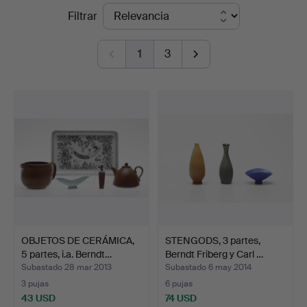
Precios
Filtrar
Andersson
de
Linköping
1
3
remate
OBJETOS DE CERÁMICA,
STENGODS, 3 partes,
5 partes, i.a. Berndt…
Berndt Friberg y Carl …
Subastado 28 mar 2013
Subastado 6 may 2014
3 pujas
6 pujas
43 USD
74 USD