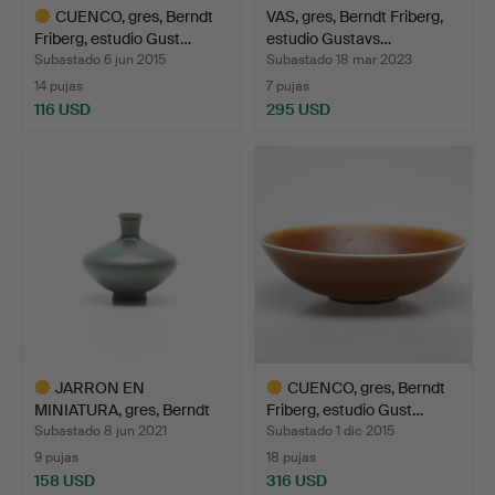
CUENCO, gres, Berndt
VAS, gres, Berndt Friberg,
Friberg, estudio Gust…
estudio Gustavs…
Subastado 6 jun 2015
Subastado 18 mar 2023
14 pujas
7 pujas
116 USD
295 USD
Lote
seleccionado
JARRON EN
CUENCO, gres, Berndt
MINIATURA, gres, Berndt
Friberg, estudio Gust…
Friberg,…
Subastado 8 jun 2021
Subastado 1 dic 2015
9 pujas
18 pujas
158 USD
316 USD