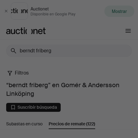
Auctionet
Mostrar
Cerrar
Disponible en Google Play
Auctionet.com
Filtros
“berndt
“berndt friberg” en Gomér & Andersson
friberg”
Linköping
en
Suscribir búsqueda
Gomér
Subastas en curso
Precios de remate
(122)
&