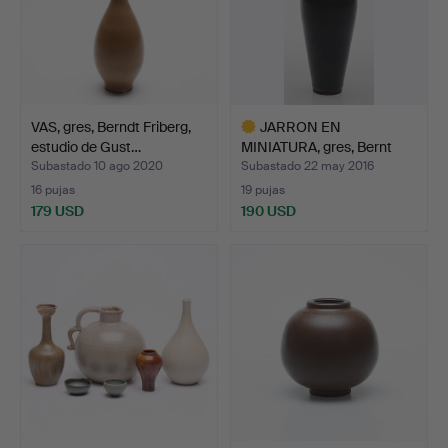
VAS, gres, Berndt Friberg,
JARRON EN
estudio de Gust…
MINIATURA, gres, Bernt
Friberg, …
Subastado 10 ago 2020
Subastado 22 may 2016
16 pujas
19 pujas
179 USD
190 USD
Lote
seleccionado