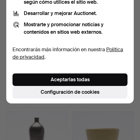
según cómo utilices el sitio web.
Lote
seleccionado
Desarrollar y mejorar Auctionet.
Mostrarte y promocionar noticias y
contenidos en sitios web externos.
Encontrarás más información en nuestra
Política
de privacidad
.
CUENCO, gres, "Selecta",
VAS, gres, "Selecta", Berndt
Aceptarlas todas
Berndt Friberg, G…
Friberg, Gust…
Subastado 7 sep 2018
Subastado 7 jun 2015
Configuración de cookies
3 pujas
7 pujas
43 USD
58 USD