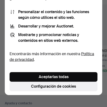
Personalizar el contenido y las funciones
según cómo utilices el sitio web.
Desarrollar y mejorar Auctionet.
Mostrarte y promocionar noticias y
contenidos en sitios web externos.
JARRON, CUENCOS, 4
BERNDT FRIBERG,
BERND
Encontrarás más información en nuestra
Política
piezas, gres, Berndt Fr…
cuenco, gres, firmado
jarrón c
de privacidad
.
con …
firm…
Subastado 1 jul 2016
Subastado 21 may 2017
Subastad
26 pujas
5 pujas
9 pujas
217 USD
170 USD
117 USD
Aceptarlas todas
Lote
seleccionado
Configuración de cookies
Navegación
Ayuda y contacto
en