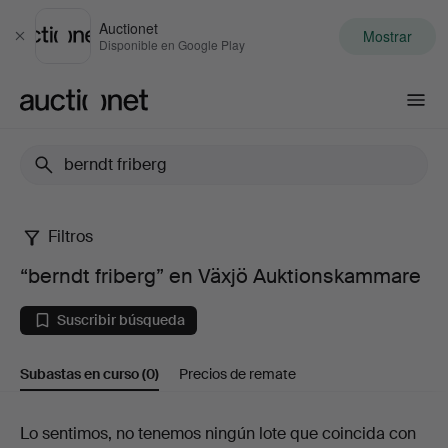
Auctionet
Mostrar
Cerrar
Disponible en Google Play
Auctionet.com
Filtros
“berndt
“berndt friberg” en Växjö Auktionskammare
friberg”
Suscribir búsqueda
en
Subastas en curso
(0)
Precios de remate
Växjö
Auktionskammare
Subastas
Lo sentimos, no tenemos ningún lote que coincida con