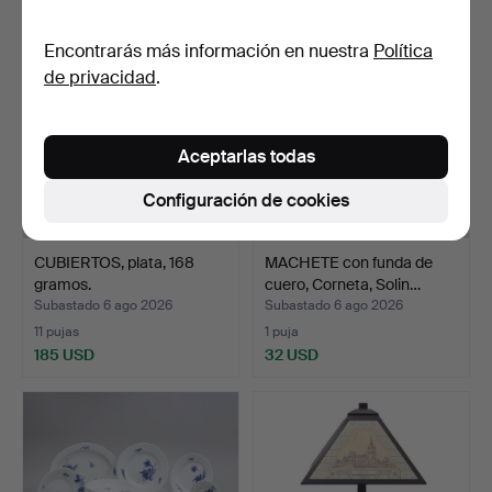
Encontrarás más información en nuestra
Política
de privacidad
.
Aceptarlas todas
Configuración de cookies
CUBIERTOS, plata, 168
MACHETE con funda de
gramos.
cuero, Corneta, Solin…
Subastado 6 ago 2026
Subastado 6 ago 2026
11 pujas
1 puja
185 USD
32 USD