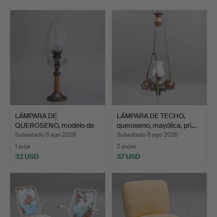
LÁMPARA DE
LÁMPARA DE TECHO,
QUEROSENO, modelo de
queroseno, mayólica, pri…
sobremesa,…
Subastado 6 ago 2026
Subastado 6 ago 2026
1 puja
2 pujas
32 USD
37 USD