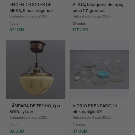
ENCENDEDORES DE
PLATA, tabaquera de rapé,
MESA, 9 uds., segunda
peso 101 gramos.
mita…
Subastado 6 ago 2026
Subastado 6 ago 2026
1 puja
13 pujas
32 USD
127 USD
LÁMPARA DE TECHO, tipo
VIDRIO PRENSADO, 14
6010, Lyktan.
piezas, siglo XX.
Subastado 6 ago 2026
Subastado 6 ago 2026
1 puja
2 pujas
32 USD
37 USD