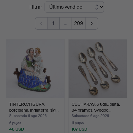
Precios
Filtrar
Thelin
de
&
1
…
209
remate
Johansson
TINTERO/FIGURA,
CUCHARAS, 6 uds., plata,
porcelana, Inglaterra, sig…
84 gramos, Svedbo…
Subastado 6 ago 2026
Subastado 6 ago 2026
6 pujas
11 pujas
48 USD
107 USD