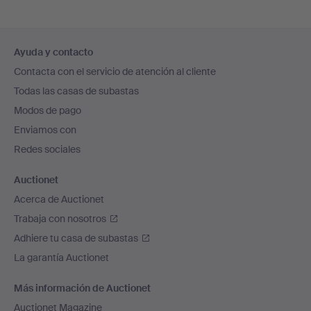
Navegación
Ayuda y contacto
en
Contacta con el servicio de atención al cliente
el
Todas las casas de subastas
pie
Modos de pago
de
Enviamos con
página
Redes sociales
Auctionet
Acerca de Auctionet
Trabaja con nosotros
Adhiere tu casa de subastas
La garantía Auctionet
Más información de Auctionet
Auctionet Magazine