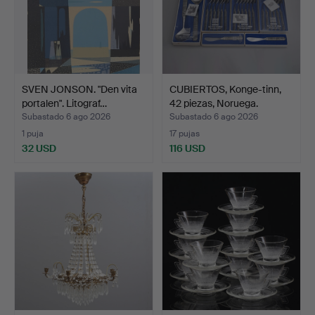
SVEN JONSON. "Den vita
CUBIERTOS, Konge-tinn,
portalen". Litograf…
42 piezas, Noruega.
Subastado 6 ago 2026
Subastado 6 ago 2026
1 puja
17 pujas
32 USD
116 USD