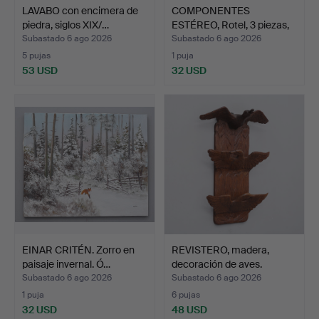
LAVABO con encimera de
COMPONENTES
piedra, siglos XIX/…
ESTÉREO, Rotel, 3 piezas,
déca…
Subastado 6 ago 2026
Subastado 6 ago 2026
5 pujas
1 puja
53 USD
32 USD
EINAR CRITÉN. Zorro en
REVISTERO, madera,
paisaje invernal. Ó…
decoración de aves.
Subastado 6 ago 2026
Subastado 6 ago 2026
1 puja
6 pujas
32 USD
48 USD