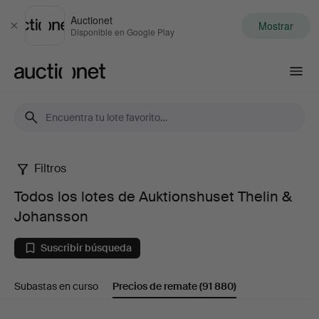
Auctionet
Mostrar
Cerrar
Disponible en Google Play
Auctionet.com
Filtros
Todos
Todos los lotes de Auktionshuset Thelin &
los
Johansson
lotes
Suscribir búsqueda
de
Subastas en curso
Precios de remate
(91 880)
Auktionshuset