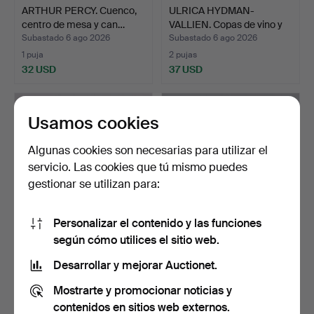
ARTHUR PERCY. Cuenco,
ULRICA HYDMAN-
centro de mesa y can…
VALLIEN. Copas de vino y
cer…
Subastado 6 ago 2026
Subastado 6 ago 2026
1 puja
2 pujas
32 USD
37 USD
Usamos cookies
Algunas cookies son necesarias para utilizar el
servicio. Las cookies que tú mismo puedes
gestionar se utilizan para:
Personalizar el contenido y las funciones
según cómo utilices el sitio web.
PINZAS PARA PASTEL,
APARADOR, pino, siglo XX.
plata, 50 gramos, Hult…
Desarrollar y mejorar Auctionet.
Subastado 6 ago 2026
Subastado 6 ago 2026
Mostrarte y promocionar noticias y
5 pujas
13 pujas
53 USD
211 USD
contenidos en sitios web externos.