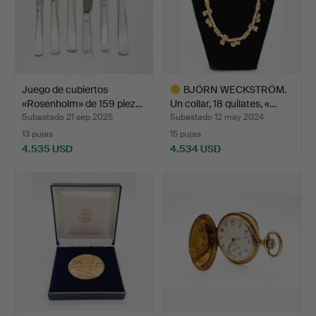
Juego de cubiertos
BJÖRN WECKSTRÖM.
«Rosenholm» de 159 piez…
Un collar, 18 quilates, «…
Subastado 21 sep 2025
Subastado 12 may 2024
13 pujas
15 pujas
4.535 USD
4.534 USD
Lote
seleccionado