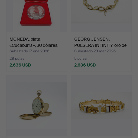
MONEDA, plata,
GEORG JENSEN.
«Cucaburra», 30 dólares,
PULSERA INFINITY, oro de
20…
18 …
Subastado 17 ene 2026
Subastado 23 mar 2026
28 pujas
5 pujas
2.636 USD
2.636 USD