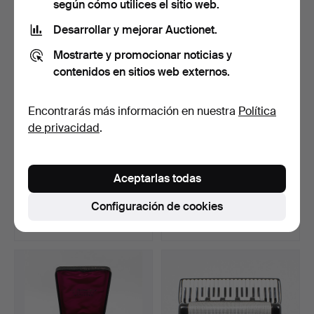
según cómo utilices el sitio web.
Desarrollar y mejorar Auctionet.
Mostrarte y promocionar noticias y
contenidos en sitios web externos.
Encontrarás más información en nuestra
Política
de privacidad
.
RELOJ DE PULSERA,
Collar de oro de 18 quilates.
Aceptarlas todas
Rolex, Oyster Perpetual,…
Subastado 16 mar 2024
Subastado 26 dic 2025
Configuración de cookies
5 pujas
10 pujas
2.953 USD
2.953 USD