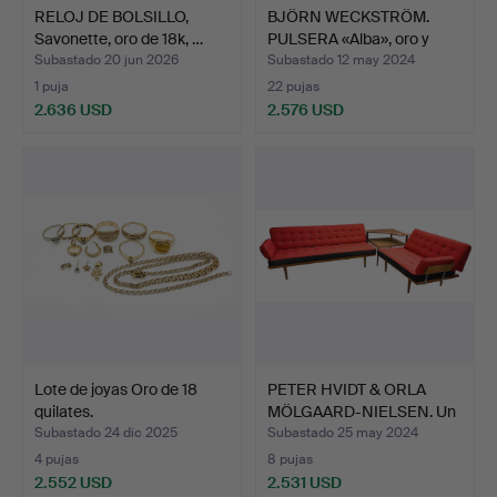
RELOJ DE BOLSILLO,
BJÖRN WECKSTRÖM.
Savonette, oro de 18k, …
PULSERA «Alba», oro y
pla…
Subastado 20 jun 2026
Subastado 12 may 2024
1 puja
22 pujas
2.636 USD
2.576 USD
Lote de joyas Oro de 18
PETER HVIDT & ORLA
quilates.
MÖLGAARD-NIELSEN. Un
co…
Subastado 24 dic 2025
Subastado 25 may 2024
4 pujas
8 pujas
2.552 USD
2.531 USD