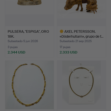
PULSERA, "ESPIGA", ORO
AXEL PETERSSON.
18K.
«Döderhultarn», grupo de f…
Subastado 5 jun 2026
Subastado 21 sep 2025
3 pujas
17 pujas
2.344 USD
2.333 USD
Lote
seleccionado