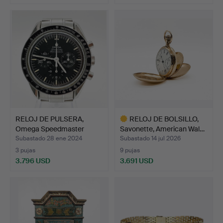
RELOJ DE PULSERA,
RELOJ DE BOLSILLO,
Omega Speedmaster
Savonette, American Wal…
profes…
Subastado 28 ene 2024
Subastado 14 jul 2026
3 pujas
9 pujas
3.796 USD
3.691 USD
Lote
seleccionado