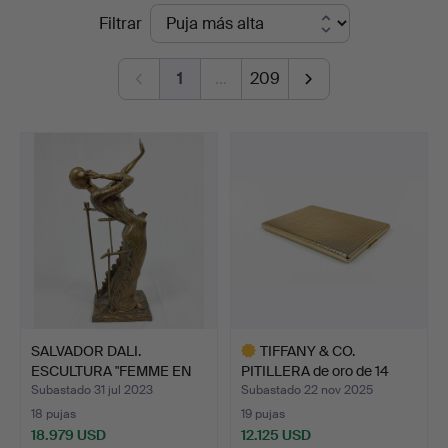
Precios
Filtrar
STO
de
Bohuslän
1
…
209
remate
SALVADOR DALI.
TIFFANY & CO.
ESCULTURA "FEMME EN
PITILLERA de oro de 14
FLAMMES…
quila…
Subastado 31 jul 2023
Subastado 22 nov 2025
18 pujas
19 pujas
18.979 USD
12.125 USD