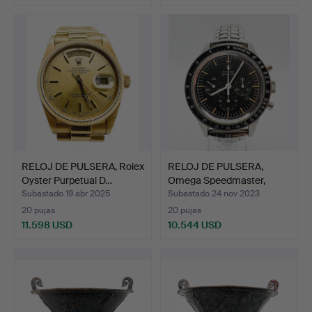
Lote
seleccionado
RELOJ DE PULSERA, Rolex
RELOJ DE PULSERA,
Oyster Purpetual D…
Omega Speedmaster,
1959.
Subastado 19 abr 2025
Subastado 24 nov 2023
20 pujas
20 pujas
11.598 USD
10.544 USD