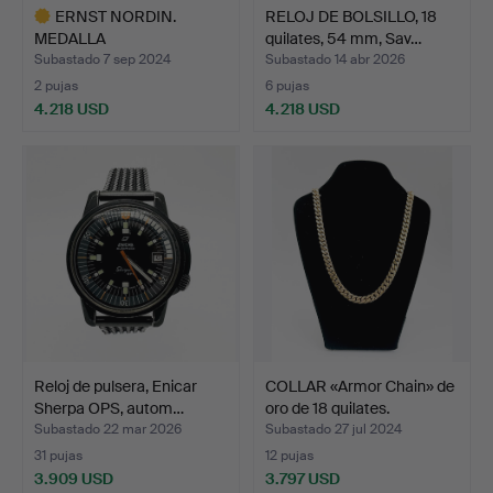
ERNST NORDIN.
RELOJ DE BOLSILLO, 18
MEDALLA
quilates, 54 mm, Sav…
CONMEMORATIVA, oro d…
Subastado 7 sep 2024
Subastado 14 abr 2026
2 pujas
6 pujas
4.218 USD
4.218 USD
Lote
seleccionado
Reloj de pulsera, Enicar
COLLAR «Armor Chain» de
Sherpa OPS, autom…
oro de 18 quilates.
Subastado 22 mar 2026
Subastado 27 jul 2024
31 pujas
12 pujas
3.909 USD
3.797 USD