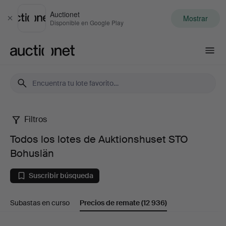
Auctionet
Mostrar
Cerrar
Disponible en Google Play
Auctionet.com
Filtros
Todos
Todos los lotes de Auktionshuset STO
los
Bohuslän
lotes
Suscribir búsqueda
de
Subastas en curso
Precios de remate
(12 936)
Auktionshuset