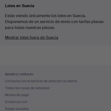
Lotes en Suecia
Estás viendo únicamente los lotes en Suecia.
Disponemos de un servicio de envío con tarifas planas
para todas nuestras piezas.
Mostrar lotes fuera de Suecia
Navegación
Ayuda y contacto
en
Contacta con el servicio de atención al cliente
el
Todas las casas de subastas
pie
Modos de pago
de
Enviamos con
página
Redes sociales