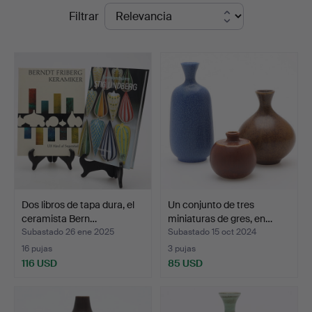
Precios
Filtrar
de
remate
Dos libros de tapa dura, el
Un conjunto de tres
ceramista Bern…
miniaturas de gres, en…
Subastado 26 ene 2025
Subastado 15 oct 2024
16 pujas
3 pujas
116 USD
85 USD