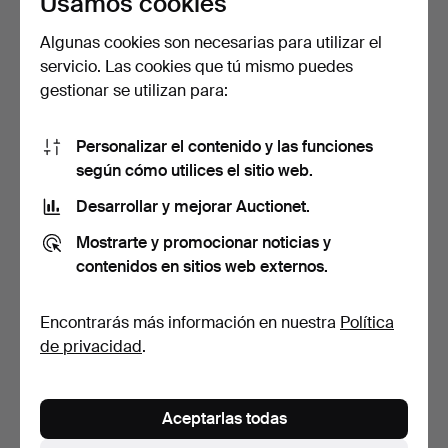
Usamos cookies
Algunas cookies son necesarias para utilizar el
servicio. Las cookies que tú mismo puedes
gestionar se utilizan para:
Personalizar el contenido y las funciones
según cómo utilices el sitio web.
BERNDT FRIBERG. Un
BERNDT FRIBERG. Un
jarrón, esmaltado de pi…
jarrón, esmalte de piel…
Desarrollar y mejorar Auctionet.
Subastado 20 oct 2024
Subastado 15 sep 2024
Mostrarte y promocionar noticias y
6 pujas
21 pujas
contenidos en sitios web externos.
232 USD
385 USD
Lote
seleccionado
Encontrarás más información en nuestra
Política
de privacidad
.
Aceptarlas todas