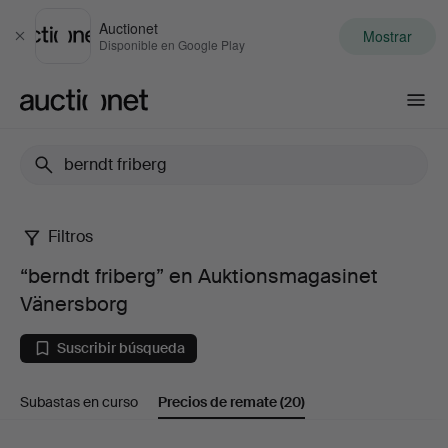
Auctionet
Mostrar
Cerrar
Disponible en Google Play
Auctionet.com
Filtros
“berndt
“berndt friberg” en Auktionsmagasinet
friberg”
Vänersborg
en
Suscribir búsqueda
Auktionsmagasinet
Subastas en curso
Precios de remate
(20)
Vänersborg