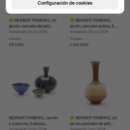
Configuración de cookies
BERNDT FRIBERG. Un
BERNDT FRIBERG.
jarrón, esmalte de piel…
jarrón, esmalte aniara, fi…
Subastado 20 oct 2024
Subastado 20 oct 2024
4 pujas
11 pujas
211 USD
1.261 USD
Lote
Lote
seleccionado
seleccionado
BERNDT FRIBERG. Jarrón
BERNDT FRIBERG. Un
y cuencos, 3 piezas…
jarrón, esmalte de piel…
Subastado 21 sep 2024
Subastado 1 nov 2024