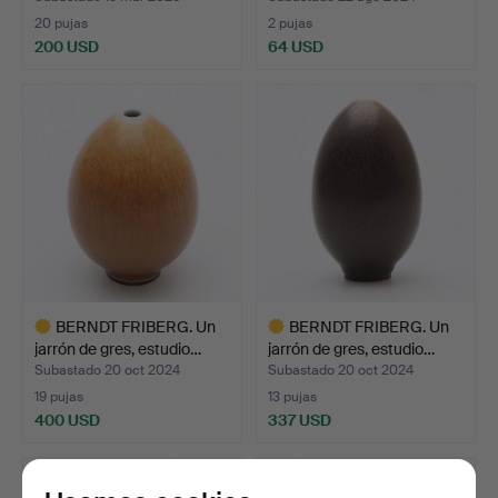
20 pujas
2 pujas
200 USD
64 USD
BERNDT FRIBERG. Un
BERNDT FRIBERG. Un
jarrón de gres, estudio…
jarrón de gres, estudio…
Subastado 20 oct 2024
Subastado 20 oct 2024
19 pujas
13 pujas
400 USD
337 USD
Lote
Lote
seleccionado
seleccionado