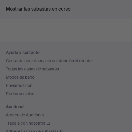
Mostrar las subastas en curso.
Navegación
Ayuda y contacto
en
Contacta con el servicio de atención al cliente
el
Todas las casas de subastas
pie
Modos de pago
de
Enviamos con
página
Redes sociales
Auctionet
Acerca de Auctionet
Trabaja con nosotros
Adhiere tu casa de subastas