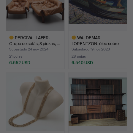
PERCIVAL LAFER.
WALDEMAR
Grupo de sofás, 3 piezas, …
LORENTZON. óleo sobre
lienzo, «Re…
Subastado 24 nov 2024
Subastado 19 nov 2023
21 pujas
28 pujas
6.552 USD
6.540 USD
Lote
Lote
seleccionado
seleccionado