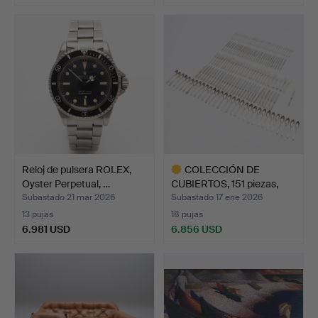
Reloj de pulsera ROLEX,
COLECCIÓN DE
Oyster Perpetual, …
CUBIERTOS, 151 piezas,
plata,…
Subastado 21 mar 2026
Subastado 17 ene 2026
13 pujas
18 pujas
6.981 USD
6.856 USD
Lote
seleccionado