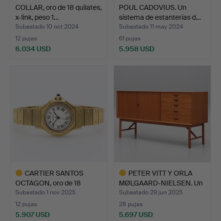
COLLAR, oro de 18 quilates,
POUL CADOVIUS. Un
x-link, peso 1…
sistema de estanterías d…
Subastado 10 oct 2024
Subastado 11 may 2024
12 pujas
61 pujas
6.034 USD
5.958 USD
CARTIER SANTOS
PETER VITT Y ORLA
OCTAGON, oro de 18
MØLGAARD-NIELSEN. Un
quilates…
apa…
Subastado 1 nov 2025
Subastado 29 jun 2025
12 pujas
28 pujas
5.907 USD
5.697 USD