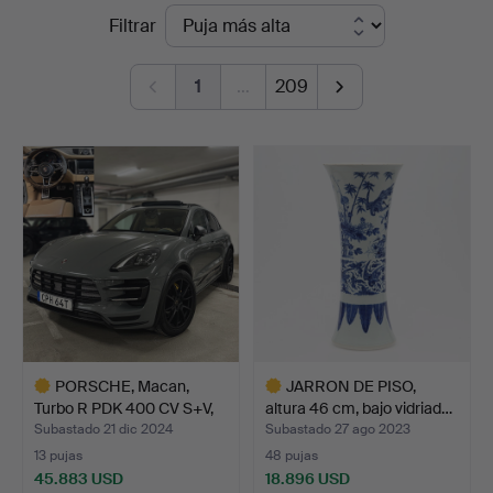
Precios
Filtrar
Vänersborg
de
1
…
209
remate
PORSCHE, Macan,
JARRON DE PISO,
Turbo R PDK 400 CV S+V,
altura 46 cm, bajo vidriad…
to…
Subastado 21 dic 2024
Subastado 27 ago 2023
13 pujas
48 pujas
45.883 USD
18.896 USD