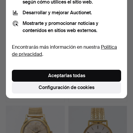
según cómo utilices el sitio web.
Lote
seleccionado
Desarrollar y mejorar Auctionet.
Mostrarte y promocionar noticias y
contenidos en sitios web externos.
Encontrarás más información en nuestra
Política
de privacidad
.
ERIC LÖFMAN, juego de
Una pulsera, oro de 18
Aceptarlas todas
199 cubiertos «Uppsa…
quilates, brazalete…
Subastado 7 feb 2025
Subastado 30 dic 2025
Configuración de cookies
12 pujas
4 pujas
5.232 USD
5.169 USD
Lote
seleccionado