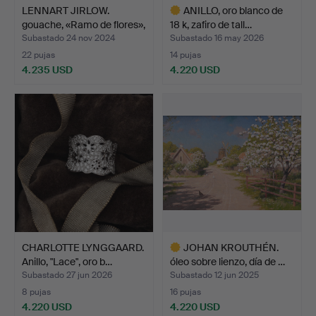
LENNART JIRLOW.
ANILLO, oro blanco de
gouache, «Ramo de flores»,
18 k, zafiro de tall…
…
Subastado 24 nov 2024
Subastado 16 may 2026
22 pujas
14 pujas
4.235 USD
4.220 USD
Lote
seleccionado
CHARLOTTE LYNGGAARD.
JOHAN KROUTHÉN.
Anillo, "Lace", oro b…
óleo sobre lienzo, día de …
Subastado 27 jun 2026
Subastado 12 jun 2025
8 pujas
16 pujas
4.220 USD
4.220 USD