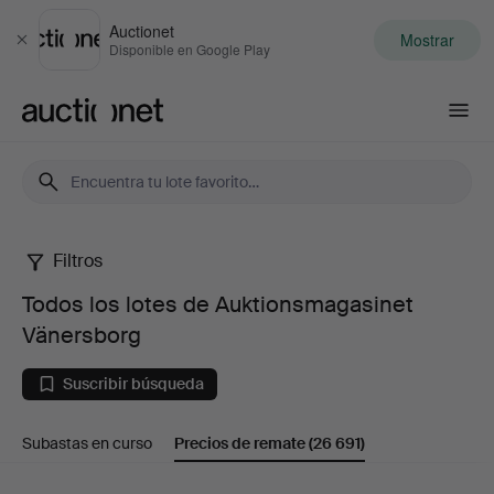
Auctionet
Mostrar
Cerrar
Disponible en Google Play
Auctionet.com
Filtros
Todos
Todos los lotes de Auktionsmagasinet
los
Vänersborg
lotes
Suscribir búsqueda
de
Subastas en curso
Precios de remate
(26 691)
Auktionsmagasinet