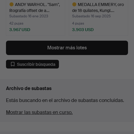
ANDY WARHOL. "Sam",
MEDALLA EMMERY, oro
litografía offset de a…
de 18 quilates, Kungl.…
Subastado 16 ene 2023
Subastado 16 sep 2025
42 pujas
4 pujas
3.967 USD
3.903 USD
Lote
Lote
seleccionado
seleccionado
Mostrar más lotes
Suscribir búsqueda
Archivo de subastas
Estás buscando en el archivo de subastas concluidas.
Mostrar las subastas en curso.