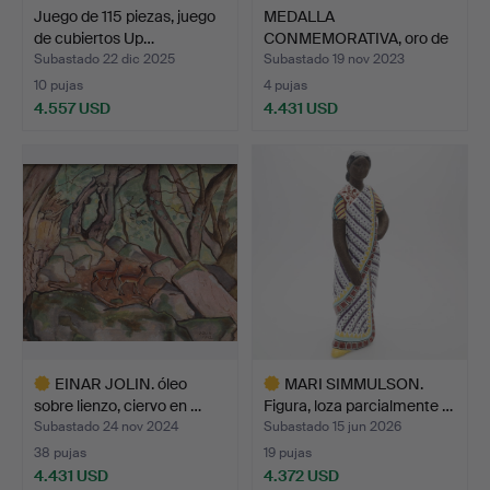
Juego de 115 piezas, juego
MEDALLA
de cubiertos Up…
CONMEMORATIVA, oro de
18 quilates,…
Subastado 22 dic 2025
Subastado 19 nov 2023
10 pujas
4 pujas
4.557 USD
4.431 USD
EINAR JOLIN. óleo
MARI SIMMULSON.
sobre lienzo, ciervo en …
Figura, loza parcialmente …
Subastado 24 nov 2024
Subastado 15 jun 2026
38 pujas
19 pujas
4.431 USD
4.372 USD