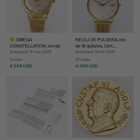
OMEGA
RELOJ DE PULSERA, oro
CONSTELLATION, oro de
de 18 quilates, Cert…
18 k, "Pie-pan…
Subastado 15 may 2026
Subastado 14 feb 2026
4 pujas
25 pujas
4.958 USD
4.599 USD
Lote
seleccionado