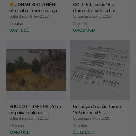
JOHAN KROUTHÉN.
COLLIER, oro de 18 k,
óleo sobre lienzo, casa ju…
diamante, cadena bar…
Subastado 19 nov 2023
Subastado 28 jul 2026
21 pujas
16 pujas
9.071 USD
8.439 USD
Lote
seleccionado
BRUNO LILJEFORS. Zorro
Un juego de cubiertos de
en paisaje, óleo so…
152 piezas, «Prin…
Subastado 25 jun 2023
Subastado 6 dic 2025
26 pujas
18 pujas
7.542 USD
7.332 USD