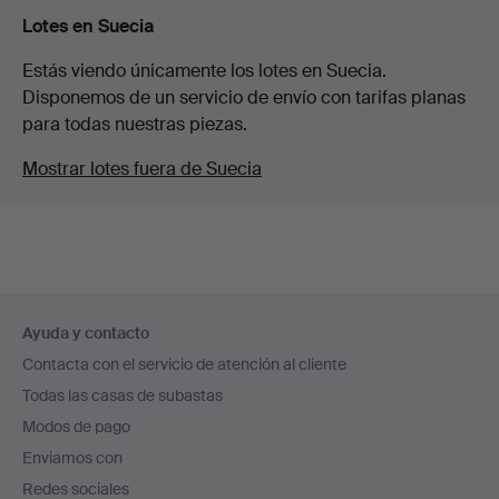
Lotes en Suecia
Estás viendo únicamente los lotes en Suecia.
Disponemos de un servicio de envío con tarifas planas
para todas nuestras piezas.
Mostrar lotes fuera de Suecia
Navegación
Ayuda y contacto
en
Contacta con el servicio de atención al cliente
el
Todas las casas de subastas
pie
Modos de pago
de
Enviamos con
página
Redes sociales