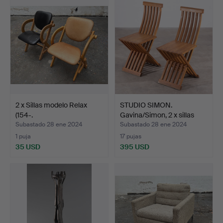
2 x Sillas modelo Relax
STUDIO SIMON.
(154-.
Gavina/Simon, 2 x sillas
mod…
Subastado 28 ene 2024
Subastado 28 ene 2024
1 puja
17 pujas
35 USD
395 USD