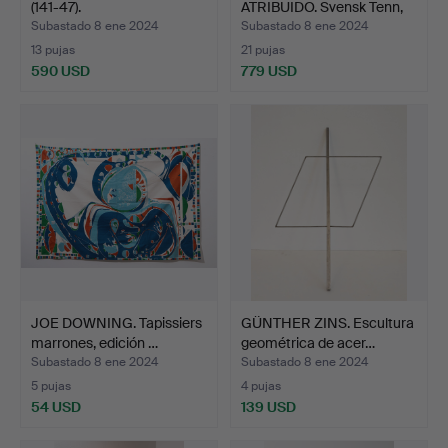
(141-47).
ATRIBUIDO. Svensk Tenn,
carri…
Subastado 8 ene 2024
Subastado 8 ene 2024
13 pujas
21 pujas
590 USD
779 USD
JOE DOWNING. Tapissiers
GÜNTHER ZINS. Escultura
marrones, edición …
geométrica de acer…
Subastado 8 ene 2024
Subastado 8 ene 2024
5 pujas
4 pujas
54 USD
139 USD