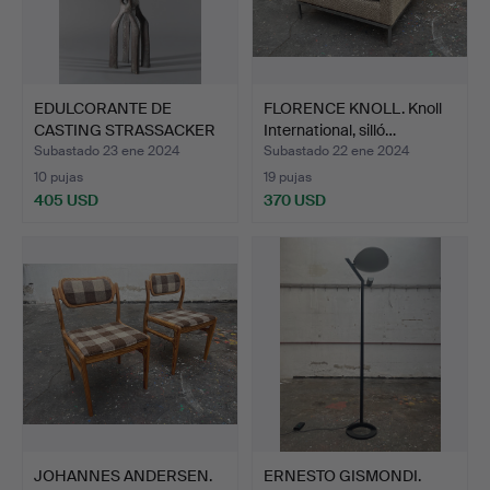
EDULCORANTE DE
FLORENCE KNOLL. Knoll
CASTING STRASSACKER
International, silló…
ART. Es…
Subastado 23 ene 2024
Subastado 22 ene 2024
10 pujas
19 pujas
405 USD
370 USD
JOHANNES ANDERSEN.
ERNESTO GISMONDI.