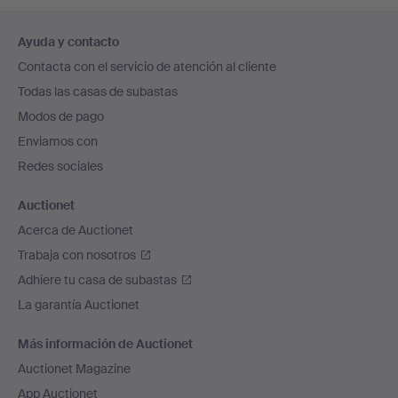
Navegación
Ayuda y contacto
en
Contacta con el servicio de atención al cliente
el
Todas las casas de subastas
pie
Modos de pago
de
Enviamos con
página
Redes sociales
Auctionet
Acerca de Auctionet
Trabaja con nosotros
Adhiere tu casa de subastas
La garantía Auctionet
Más información de Auctionet
Auctionet Magazine
App Auctionet