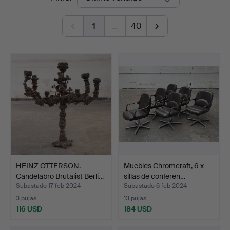
de
and
1
…
40
remate
Design
Auctions
HEINZ OTTERSON.
Muebles Chromcraft, 6 x
Candelabro Brutalist Berli…
sillas de conferen…
Subastado 17 feb 2024
Subastado 6 feb 2024
3 pujas
13 pujas
116 USD
184 USD