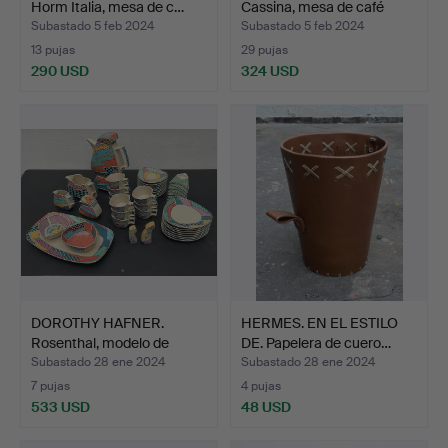
Horm Italia, mesa de c…
Cassina, mesa de café
mod…
Subastado 5 feb 2024
Subastado 5 feb 2024
13 pujas
29 pujas
290 USD
324 USD
DOROTHY HAFNER.
HERMES. EN EL ESTILO
Rosenthal, modelo de
DE. Papelera de cuero…
servi…
Subastado 28 ene 2024
Subastado 28 ene 2024
7 pujas
4 pujas
533 USD
48 USD