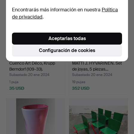
Encontrarás más información en nuestra
Política
de privacidad
.
Aceptarlas todas
Configuración de cookies
Cuenco Art Déco, Krupp
MATTI J. HYVÄRINEN. Set
Berndorf (109-33).
de joyas, 5 piezas…
Subastado 20 ene 2024
Subastado 20 ene 2024
1 puja
19 pujas
35 USD
352 USD