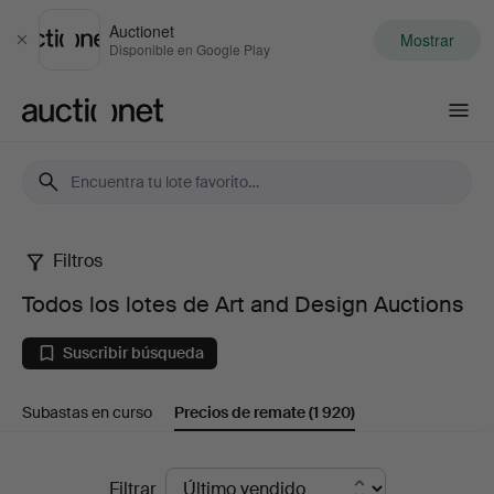
Auctionet
Mostrar
Cerrar
Disponible en Google Play
Auctionet.com
Filtros
Todos
Todos los lotes de Art and Design Auctions
los
Suscribir búsqueda
lotes
Subastas en curso
Precios de remate
(1 920)
de
Art
Precios
Filtrar