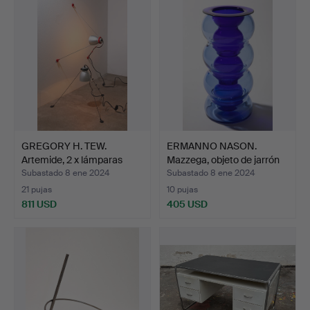
GREGORY H. TEW.
ERMANNO NASON.
Artemide, 2 x lámparas
Mazzega, objeto de jarrón
mul…
(…
Subastado 8 ene 2024
Subastado 8 ene 2024
21 pujas
10 pujas
811 USD
405 USD