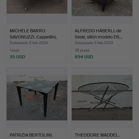
MICHELE BARRO
ALFREDO HÄBERLI. de
SAVONUZZI. Cappellini,
Sede, sillón modelo DS…
mesa …
Subastado 5 feb 2024
Subastado 5 feb 2024
1 puja
35 pujas
35 USD
694 USD
PATRIZIA BERTOLINI.
THEODORE WADDEL.