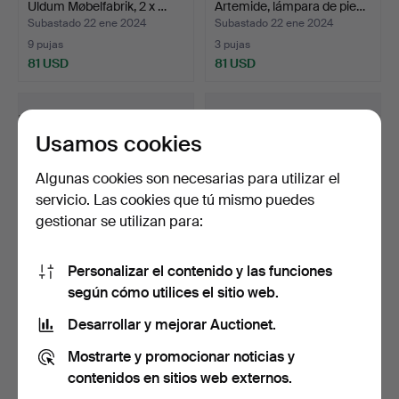
Uldum Møbelfabrik, 2 x …
Artemide, lámpara de pie…
Subastado 22 ene 2024
Subastado 22 ene 2024
9 pujas
3 pujas
81 USD
81 USD
Usamos cookies
Algunas cookies son necesarias para utilizar el
servicio. Las cookies que tú mismo puedes
gestionar se utilizan para:
Personalizar el contenido y las funciones
WOLFGANG FEIERBACH.
Arflex, 3 x sillas con asiento
según cómo utilices el sitio web.
4 x carcasas de asient…
voladizo (1…
Subastado 22 ene 2024
Subastado 22 ene 2024
Desarrollar y mejorar Auctionet.
2 pujas
8 pujas
Mostrarte y promocionar noticias y
81 USD
162 USD
contenidos en sitios web externos.