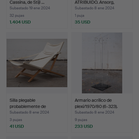
Cassina, de Stijl …
ATRIBUIDO. Ansorg,
lámpar…
Subastado 19 ene 2024
Subastado 8 ene 2024
32 pujas
1 puja
1.404 USD
35 USD
Silla plegable
Armario acrílico de
probablemente de
plexi/1970/80 (6-323).
Escandinav…
Subastado 8 ene 2024
Subastado 8 ene 2024
3 pujas
9 pujas
41 USD
233 USD