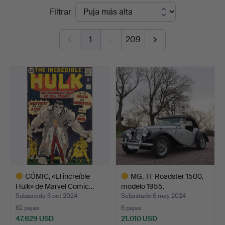
Precios
Filtrar
Auktionsverk
de
Helsingborg
1
…
209
remate
CÓMIC, «El increíble
MG, TF Roadster 1500,
Hulk» de Marvel Comic…
modelo 1955.
Subastado 3 oct 2024
Subastado 6 may 2024
62 pujas
6 pujas
47.829 USD
21.010 USD