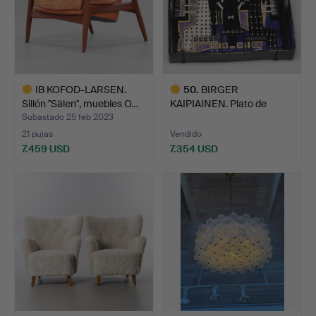
IB KOFOD-LARSEN.
50
.
BIRGER
Sillón "Sälen", muebles O…
KAIPIAINEN. Plato de
pared, Rörstra…
Subastado 25 feb 2023
21 pujas
Vendido
7.459 USD
7.354 USD
Lote
Lote
seleccionado
seleccionado