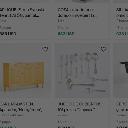
APLIQUE. Firma Svenskt
COPA, plata, interior
SILLAS
Tenn, LATÓN, pantal…
dorado, Engelbert Lu…
princi
1 día
1 día
2 horas
6 pujas
2 pujas
18 puja
686 USD
633 USD
633 
CARL MALMSTEN.
JUEGO DE CUBIERTOS.
EERO 
Aparador, "Herrgården",
101 piezas, "Uppsala",…
girator
abe…
3 horas 49 min
7 días
2 días
7 pujas
1 puja
7 pujas
586 USD
528 USD
517 U