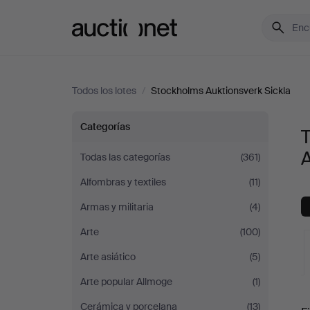
Auctionet.com
Todos los lotes
/
Stockholms Auktionsverk Sickla
Todos
Categorías
T
los
A
Todas las categorías
(361)
Alfombras y textiles
(11)
lotes
Armas y militaria
(4)
de
Arte
(100)
Stockholms
Arte asiático
(5)
Arte popular Allmoge
(1)
Auktionsverk
S
Cerámica y porcelana
(13)