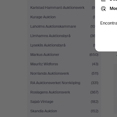
Karlstad Hammarö Auktionsverk
(98)
Mos
Kurage Auktion
(19)
Encontra
Laholms Auktionskammare
(104)
Limhamns Auktionsbyrå
(367)
Lysekils Auktionsbyrå
(12)
Markus Auktioner
(650)
Mauritz Widforss
(43)
Norrlands Auktionsverk
(511)
RA Auktionsverket Norrköping
(331)
Roslagens Auktionsverk
(367)
Sajab Vintage
(182)
Skandia Auktion
(152)