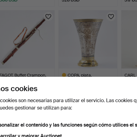
FAGOT. Buffet Crampon,
COPA, plata,
CARL
níquel y chapado, D…
parcialmente dorada,
Vitrin
os cookies
decoraci…
c…
32 min
1 día
< 1 min
15 pujas
2 pujas
29 puja
cookies son necesarias para utilizar el servicio. Las cookies q
476 USD
443 USD
433 
edes gestionar se utilizan para:
Lote
seleccionado
sonalizar el contenido y las funciones según cómo utilices el s
arrollar y mejorar Auctionet.