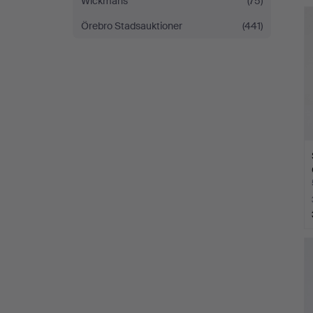
Wickmans
(75)
Örebro Stadsauktioner
(441)