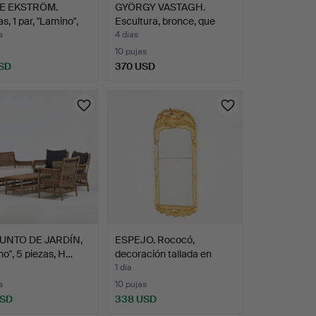
E EKSTRÖM.
GYÖRGY VASTAGH.
s, 1 par, "Lamino",
Escultura, bronce, que
rep…
s
4 días
10 pujas
SD
370 USD
UNTO DE JARDÍN,
ESPEJO. Rococó,
no", 5 piezas, H…
decoración tallada en
made…
1 día
s
10 pujas
USD
338 USD