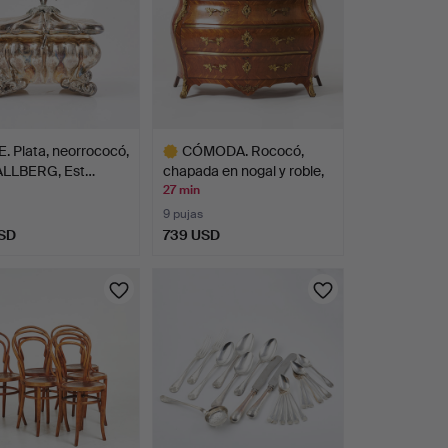
 Plata, neorrococó,
CÓMODA. Rococó,
LLBERG, Est…
chapada en nogal y roble,
…
27 min
9 pujas
SD
739 USD
Lote
seleccionado