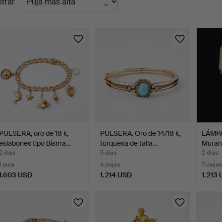
ltrar
en
urso
PULSERA, oro de 18 k,
PULSERA. Oro de 14/18 k,
LÁMP
eslabones tipo Bisma…
turquesa de talla…
Murano
2 días
5 días
2 días
1 puja
4 pujas
11 pujas
1.603 USD
1.214 USD
1.213