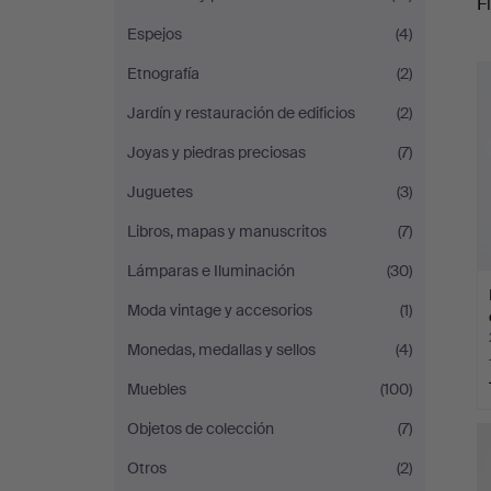
Fi
Sickla
Espejos
(4)
c
Etnografía
(2)
Jardín y restauración de edificios
(2)
Joyas y piedras preciosas
(7)
Juguetes
(3)
Libros, mapas y manuscritos
(7)
Lámparas e Iluminación
(30)
Moda vintage y accesorios
(1)
Monedas, medallas y sellos
(4)
Muebles
(100)
Objetos de colección
(7)
Otros
(2)