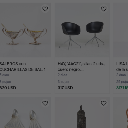
Lote
seleccionado
SALEROS con
HAY, "AAC21", sillas, 2 uds.,
LISA 
CUCHARILLAS DE SAL. 1
cuero negro,…
de la 
par, pla…
5 días
2 días
2 días
3 pujas
3 pujas
25 puja
320 USD
317 USD
317 U