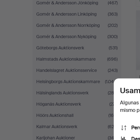
Gomér & Andersson Jönköping
(467)
Gomér & Andersson Linköping
(363)
Gomér & Andersson Norrköping
(202)
Gomér & Andersson Nyköping
(300)
Göteborgs Auktionsverk
(531)
Halmstads Auktionskammare
(696)
Handelslagret Auktionsservice
(243)
Helsingborgs Auktionskammare
(1.044)
Usam
Hälsinglands Auktionsverk
(282)
Algunas 
Höganäs Auktionsverk
(271)
mismo pu
Höörs Auktionshall
(169)
Kalmar Auktionsverk
(622)
Per
Karljohan Auktioner
(342)
Des