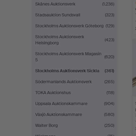
Skånes Auktionsverk
(1.236)
Stadsauktion Sundsvall
(323)
Stockholms Auktionsverk Göteborg
(129)
Stockholms Auktionsverk
L
(423)
Helsingborg
s
Stockholms Auktionsverk Magasin
(620)
5
Stockholms Auktionsverk Sickla
(361)
Södermanlands Auktionsverk
(265)
TOKA Auktionshus
(118)
Uppsala Auktionskammare
(904)
Växjö Auktionskammare
(580)
Walter Borg
(250)