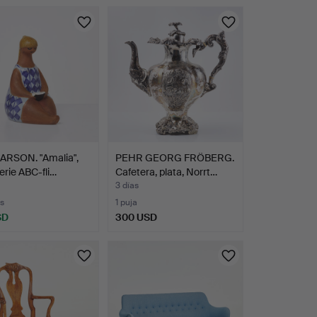
LARSON. "Amalia",
PEHR GEORG FRÖBERG.
serie ABC-fli…
Cafetera, plata, Norrt…
3 días
s
1 puja
SD
300 USD