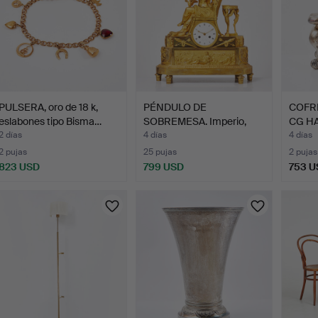
PULSERA, oro de 18 k,
PÉNDULO DE
COFRE.
eslabones tipo Bisma…
SOBREMESA. Imperio,
CG HA
bronce dora…
2 días
4 días
4 días
2 pujas
25 pujas
2 pujas
823 USD
799 USD
753 U