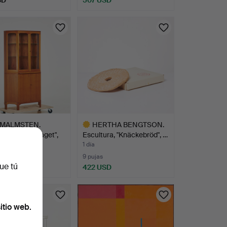
 MALMSTEN.
HERTHA BENGTSON.
skåp, "Undantaget",
Escultura, "Knäckebröd", …
1 día
s
9 pujas
ue tú
USD
422 USD
Lote
seleccionado
itio web.