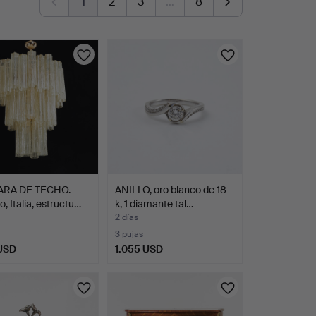
1
2
3
…
8
ARA DE TECHO.
ANILLO, oro blanco de 18
, Italia, estructu…
k, 1 diamante tal…
2 días
3 pujas
 USD
1.055 USD