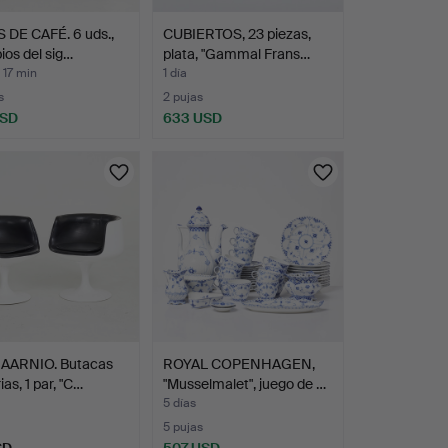
 DE CAFÉ. 6 uds.,
CUBIERTOS, 23 piezas,
pios del sig…
plata, "Gammal Frans…
 17 min
1 día
s
2 pujas
USD
633 USD
AARNIO. Butacas
ROYAL COPENHAGEN,
ias, 1 par, "C…
"Musselmalet", juego de …
5 días
5 pujas
SD
507 USD