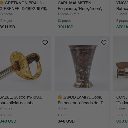
GRETA VON BRAUN-
CARL MALMSTEN.
YNGV
GIESENFELD (1892-1976).
Esquinero, "Herrgården",
Butaca
Es…
pi…
p…
18 horas
1 horas 13 min
21 hora
13 pujas
10 pujas
5 pujas
391 USD
391 USD
370 U
ote
eleccionado
SABLE. Sueco, m/1893,
JAKOB LAMPA. Copa,
CONJ
para oficial de caba…
Estocolmo, década de 17…
"Coria
21 horas
3 días
5 días
11 pujas
1 puja
18 puja
348 USD
348 USD
338 