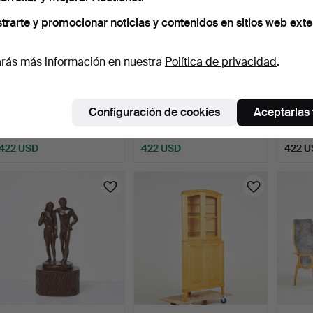
trarte y promocionar noticias y contenidos en sitios web exte
rás más información en nuestra
Política de privacidad
.
HERTHA HILLFON,
RUNE RYDELIUS.
CARL 
brödkaka, gres, firmada y
Escultura, bronce, firmada
Åland”,
Configuración de cookies
Aceptarlas
…
…
4 horas 4 min
4 días
6 días
11 pujas
16 pujas
2 pujas
422 USD
422 USD
422 U