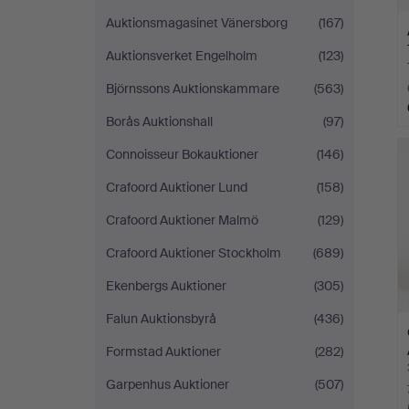
Auktionsmagasinet Vänersborg
(167)
Auktionsverket Engelholm
(123)
Björnssons Auktionskammare
(563)
Borås Auktionshall
(97)
Connoisseur Bokauktioner
(146)
Crafoord Auktioner Lund
(158)
Crafoord Auktioner Malmö
(129)
Crafoord Auktioner Stockholm
(689)
Ekenbergs Auktioner
(305)
Falun Auktionsbyrå
(436)
Formstad Auktioner
(282)
Garpenhus Auktioner
(507)