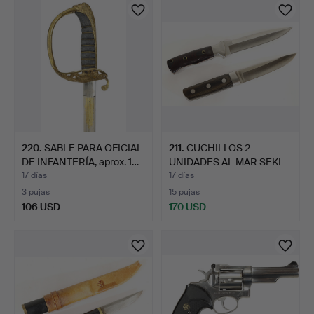
220
.
SABLE PARA OFICIAL
211
.
CUCHILLOS 2
DE INFANTERÍA, aprox. 1…
UNIDADES AL MAR SEKI
JAPÓN.
17 días
17 días
3 pujas
15 pujas
106 USD
170 USD