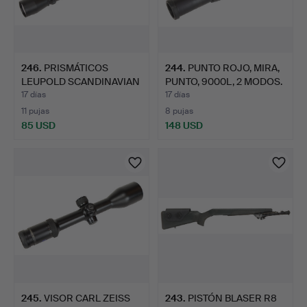
246
.
PRISMÁTICOS
244
.
PUNTO ROJO, MIRA,
LEUPOLD SCANDINAVIAN
PUNTO, 9000L, 2 MODOS.
3-9X50 VX…
17 días
17 días
11 pujas
8 pujas
85 USD
148 USD
245
.
VISOR CARL ZEISS
243
.
PISTÓN BLASER R8