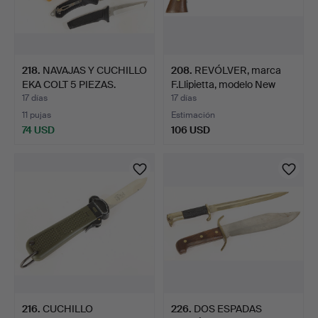
218
.
NAVAJAS Y CUCHILLO
208
.
REVÓLVER, marca
EKA COLT 5 PIEZAS.
F.Llipietta, modelo New
Mo…
17 días
17 días
11 pujas
Estimación
74 USD
106 USD
216
.
CUCHILLO
226
.
DOS ESPADAS