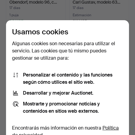
Obendorf, modelo 96, c…
Carl Gustav, modelo 63…
17 días
17 días
1 puja
Estimación
32 USD
211 USD
Usamos cookies
Algunas cookies son necesarias para utilizar el
servicio. Las cookies que tú mismo puedes
gestionar se utilizan para:
Personalizar el contenido y las funciones
según cómo utilices el sitio web.
Desarrollar y mejorar Auctionet.
217
.
CUCHILLO
236
.
FUSIL SLAG LOCK,
FINLANDÉS ISAKKI
Husqvarna, modelo 1860
Mostrarte y promocionar noticias y
JÄRVENPÄÄ.
Wr…
17 días
17 días
contenidos en sitios web externos.
4 pujas
17 pujas
43 USD
275 USD
Encontrarás más información en nuestra
Política