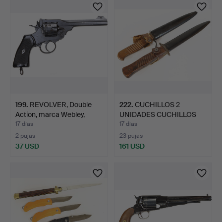
199
.
REVOLVER, Double
222
.
CUCHILLOS 2
Action, marca Webley,
UNIDADES CUCHILLOS
mod…
DE COMBATE.
17 días
17 días
2 pujas
23 pujas
37 USD
161 USD