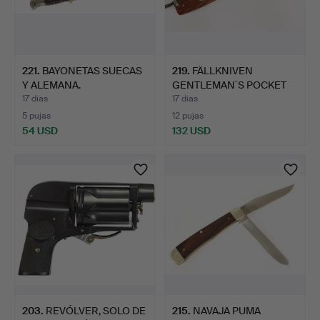
221
.
BAYONETAS SUECAS
219
.
FÄLLKNIVEN
Y ALEMANA.
GENTLEMAN´S POCKET
KNIFE.
17 días
17 días
5 pujas
12 pujas
54 USD
132 USD
203
.
REVÓLVER, SOLO DE
215
.
NAVAJA PUMA