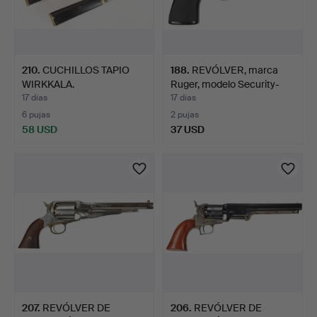
210
.
CUCHILLOS TAPIO
188
.
REVÓLVER, marca
WIRKKALA.
Ruger, modelo Security-
Six…
17 días
17 días
6 pujas
2 pujas
58 USD
37 USD
207
.
REVÓLVER DE
206
.
REVÓLVER DE