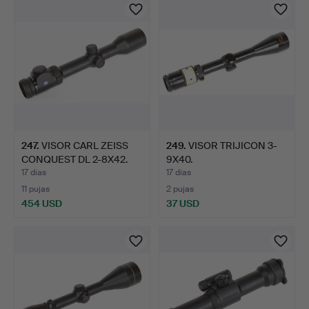
247
.
VISOR CARL ZEISS
249
.
VISOR TRIJICON 3-
CONQUEST DL 2-8X42.
9X40.
17 días
17 días
11 pujas
2 pujas
454 USD
37 USD