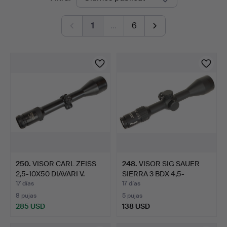
en
Borg
1
…
6
curso
250
.
VISOR CARL ZEISS
248
.
VISOR SIG SAUER
2,5-10X50 DIAVARI V.
SIERRA 3 BDX 4,5-
14,5X50.
17 días
17 días
8 pujas
5 pujas
285 USD
138 USD