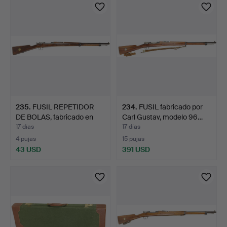
235
.
FUSIL REPETIDOR
234
.
FUSIL fabricado por
DE BOLAS, fabricado en
Carl Gustav, modelo 96…
Car…
17 días
17 días
4 pujas
15 pujas
43 USD
391 USD