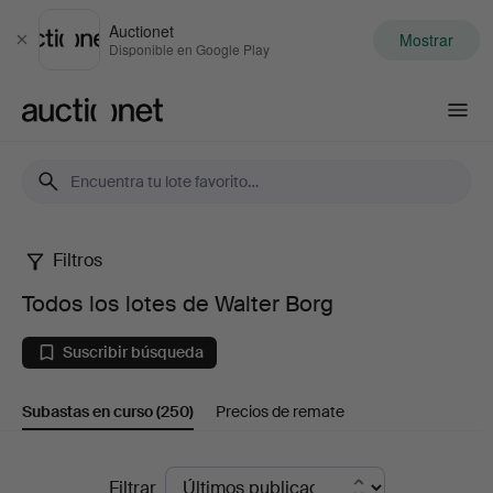
Auctionet
Mostrar
Cerrar
Disponible en Google Play
Auctionet.com
Filtros
Todos
Todos los lotes de Walter Borg
los
Suscribir búsqueda
lotes
Subastas en curso
(250)
Precios de remate
de
Walter
Subastas
Filtrar