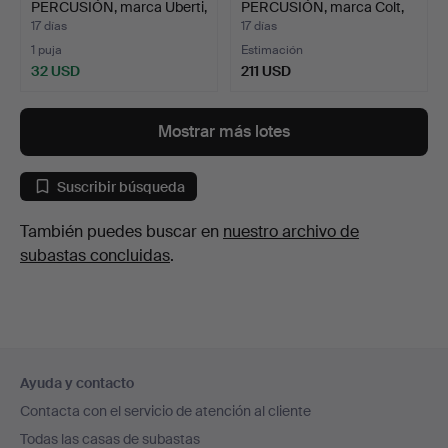
PERCUSIÓN, marca Uberti,
PERCUSIÓN, marca Colt,
model…
modelo …
17 días
17 días
1 puja
Estimación
32 USD
211 USD
Mostrar más lotes
Suscribir búsqueda
También puedes buscar en
nuestro archivo de
subastas concluidas
.
Navegación
Ayuda y contacto
en
Contacta con el servicio de atención al cliente
el
Todas las casas de subastas