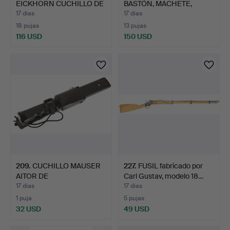
EICKHORN CUCHILLO DE
BASTÓN, MACHETE,
GRAVEDAD/CUC…
CUCHILLO BOWI…
17 días
17 días
18 pujas
13 pujas
116 USD
150 USD
209
.
CUCHILLO MAUSER
227
.
FUSIL fabricado por
AITOR DE
Carl Gustav, modelo 18…
SUPERVIVENCIA.
17 días
17 días
1 puja
5 pujas
32 USD
49 USD