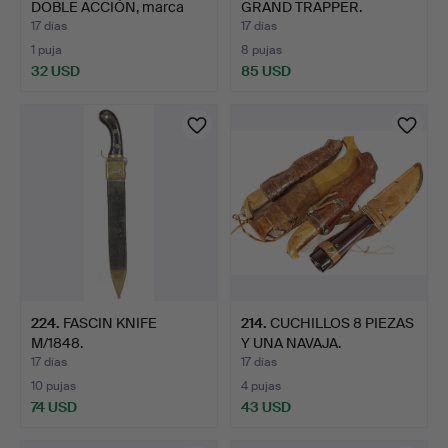
DOBLE ACCIÓN, marca
GRAND TRAPPER.
Alfa…
17 días
17 días
1 puja
8 pujas
32 USD
85 USD
224
.
FASCIN KNIFE
214
.
CUCHILLOS 8 PIEZAS
M/1848.
Y UNA NAVAJA.
17 días
17 días
10 pujas
4 pujas
74 USD
43 USD