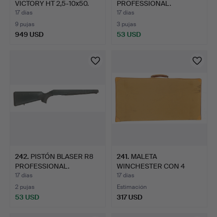
VICTORY HT 2,5-10x50.
PROFESSIONAL.
17 días
17 días
9 pujas
3 pujas
949 USD
53 USD
242
.
PISTÓN BLASER R8
241
.
MALETA
PROFESSIONAL.
WINCHESTER CON 4
COMPARTIMENTOS PAR…
17 días
17 días
2 pujas
Estimación
53 USD
317 USD