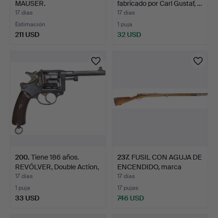
MAUSER.
fabricado por Carl Gustaf, …
17 días
17 días
Estimación
1 puja
211 USD
32 USD
200
.
Tiene 186 años.
237
.
FUSIL CON AGUJA DE
REVÓLVER, Double Action,
ENCENDIDO, marca
m…
Chasse…
17 días
17 días
1 puja
17 pujas
33 USD
746 USD