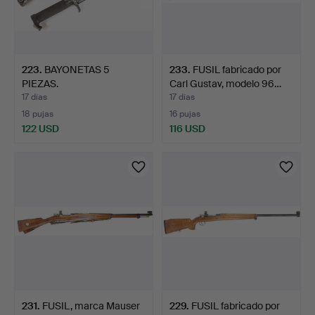
223
.
BAYONETAS 5
233
.
FUSIL fabricado por
PIEZAS.
Carl Gustav, modelo 96…
17 días
17 días
18 pujas
16 pujas
122 USD
116 USD
231
.
FUSIL, marca Mauser
229
.
FUSIL fabricado por