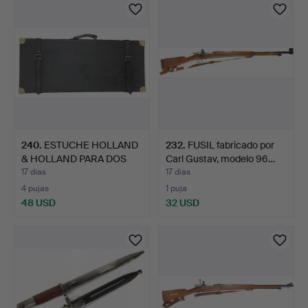
240
.
ESTUCHE HOLLAND
232
.
FUSIL fabricado por
& HOLLAND PARA DOS
Carl Gustav, modelo 96…
ARMAS.
17 días
17 días
4 pujas
1 puja
48 USD
32 USD