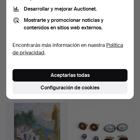
Desarrollar y mejorar Auctionet.
Mostrarte y promocionar noticias y
contenidos en sitios web externos.
Encontrarás más información en nuestra
Política
de privacidad
.
Lote de topacios para
LLUÍS AMER. Vista de
gargantilla.
Cadaqués.
Aceptarlas todas
Subastado 6 ago 2026
Subastado 6 ago 2026
17 pujas
8 pujas
Configuración de cookies
127 USD
75 USD