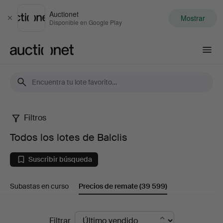
Auctionet
Mostrar
Cerrar
Disponible en Google Play
Auctionet.com
Filtros
Todos
Todos los lotes de Balclis
los
Suscribir búsqueda
lotes
Subastas en curso
Precios de remate
(39 599)
de
Balclis
Precios
Filtrar