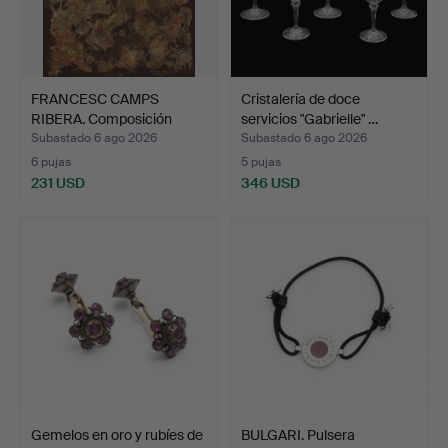
FRANCESC CAMPS
Cristalería de doce
RIBERA. Composición
servicios "Gabrielle" …
abstrac…
Subastado 6 ago 2026
Subastado 6 ago 2026
6 pujas
5 pujas
231 USD
346 USD
Gemelos en oro y rubíes de
BULGARI. Pulsera