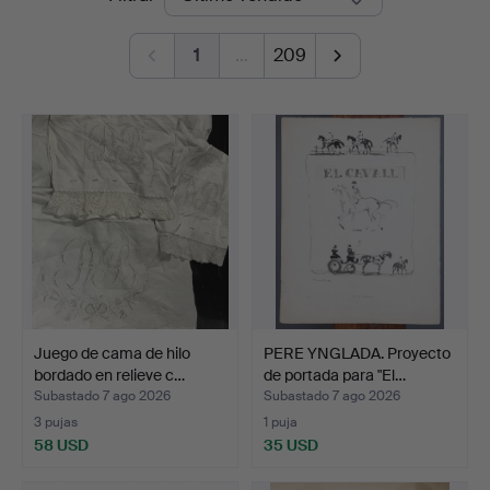
de
1
…
209
remate
Juego de cama de hilo
PERE YNGLADA. Proyecto
bordado en relieve c…
de portada para "El…
Subastado 7 ago 2026
Subastado 7 ago 2026
3 pujas
1 puja
58 USD
35 USD