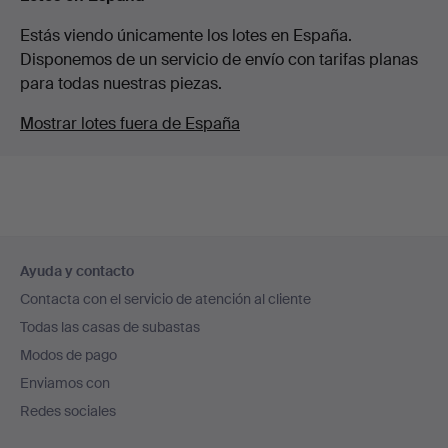
Estás viendo únicamente los lotes en España.
Disponemos de un servicio de envío con tarifas planas
para todas nuestras piezas.
Mostrar lotes fuera de España
Navegación
Ayuda y contacto
en
Contacta con el servicio de atención al cliente
el
Todas las casas de subastas
pie
Modos de pago
de
Enviamos con
página
Redes sociales