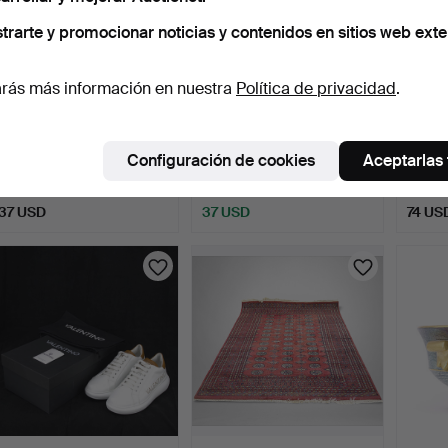
trarte y promocionar noticias y contenidos en sitios web exte
rás más información en nuestra
Política de privacidad
.
COLLAR con COLGANTE
FUENTE, gres vidriado con
CANDE
y PULSERA, 3 piezas, p…
sal, HB, Höganäs.
parcia
Configuración de cookies
Aceptarlas
8 horas 6 min
8 horas 8 min
8 horas
2 pujas
2 pujas
Estima
37 USD
37 USD
74 US