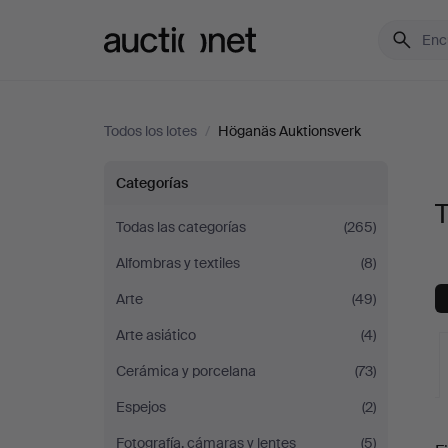
Auctionet.com
Todos los lotes
/
Höganäs Auktionsverk
Todos
Categorías
T
los
Todas las categorías
(265)
Alfombras y textiles
(8)
lotes
Arte
(49)
de
Arte asiático
(4)
Höganäs
Cerámica y porcelana
(73)
Espejos
(2)
Auktionsverk
S
Fotografía, cámaras y lentes
(5)