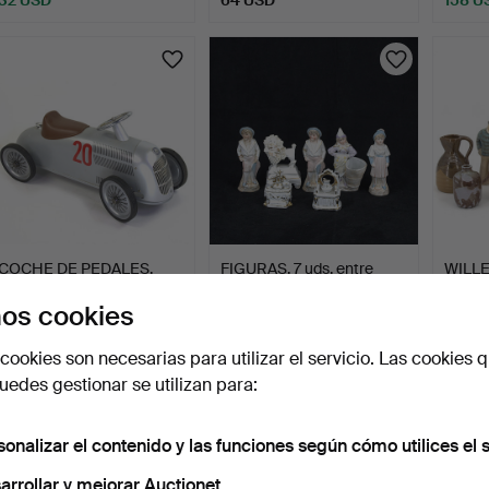
COCHE DE PEDALES,
FIGURAS, 7 uds. entre
WILLE
Baghera Rider Mercedes.
otros porcelana de b…
y jarr
os cookies
7 horas 15 min
7 horas 19 min
7 horas
1 puja
Estimación
Estima
cookies son necesarias para utilizar el servicio. Las cookies q
32 USD
74 USD
85 U
edes gestionar se utilizan para:
sonalizar el contenido y las funciones según cómo utilices el s
arrollar y mejorar Auctionet.