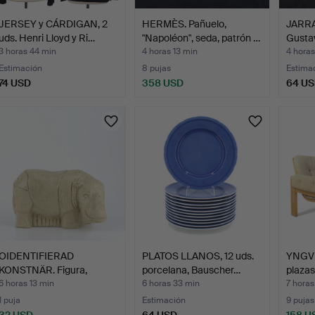
JERSEY y CÁRDIGAN, 2
HERMÈS. Pañuelo,
JARRA
uds. Henri Lloyd y Ri…
"Napoléon", seda, patrón …
Gustav
pr…
3 horas 44 min
4 horas 13 min
4 horas
Estimación
8 pujas
Estima
74 USD
358 USD
64 U
OIDENTIFIERAD
PLATOS LLANOS, 12 uds.
YNGVE
KONSTNÄR. Figura,
porcelana, Bauscher…
plazas
hipopótamo…
6 horas 13 min
6 horas 33 min
7 horas
1 puja
Estimación
9 pujas
32 USD
64 USD
158 U