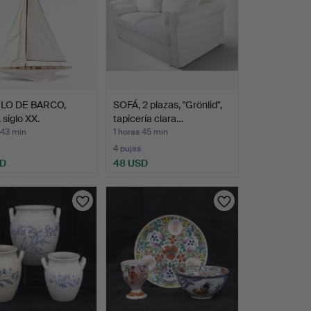
LO DE BARCO,
SOFÁ, 2 plazas, "Grönlid",
 siglo XX.
tapicería clara…
 43 min
1 horas 45 min
4 pujas
SD
48 USD