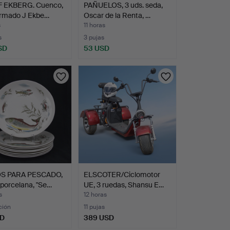
 EKBERG. Cuenco,
PAÑUELOS, 3 uds. seda,
firmado J Ekbe…
Oscar de la Renta, …
s
11 horas
s
3 pujas
SD
53 USD
S PARA PESCADO,
ELSCOTER/Ciclomotor
 porcelana, "Se…
UE, 3 ruedas, Shansu E…
s
12 horas
ción
11 pujas
SD
389 USD