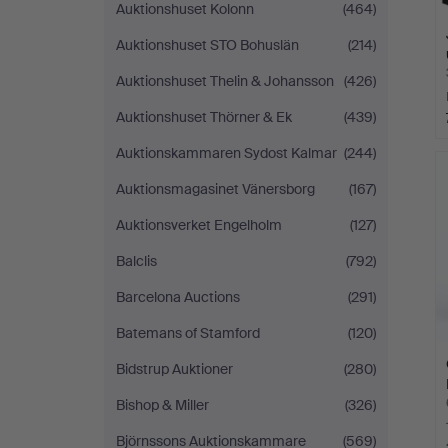
Auktionshuset Kolonn
(464)
Auktionshuset STO Bohuslän
(214)
Auktionshuset Thelin & Johansson
(426)
Auktionshuset Thörner & Ek
(439)
Auktionskammaren Sydost Kalmar
(244)
Auktionsmagasinet Vänersborg
(167)
Auktionsverket Engelholm
(127)
Balclis
(792)
Barcelona Auctions
(291)
Batemans of Stamford
(120)
Bidstrup Auktioner
(280)
Bishop & Miller
(326)
Björnssons Auktionskammare
(569)