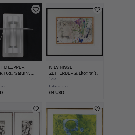
HIM LEPPER.
NILS NISSE
, 1 ud., "Saturn", …
ZETTERBERG. Litografía,
18/360,…
1 día
ción
Estimación
SD
64 USD