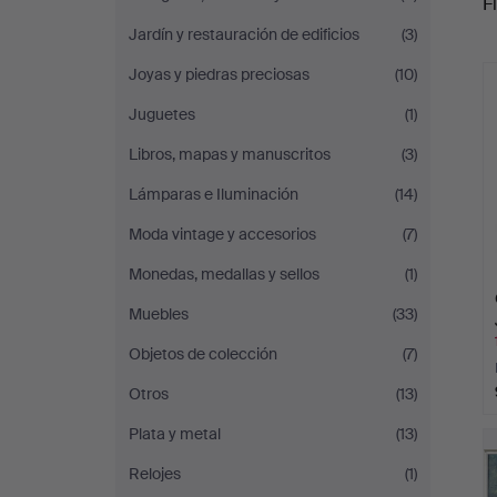
Fi
Jardín y restauración de edificios
(3)
c
Joyas y piedras preciosas
(10)
Juguetes
(1)
Libros, mapas y manuscritos
(3)
Lámparas e Iluminación
(14)
Moda vintage y accesorios
(7)
Monedas, medallas y sellos
(1)
Muebles
(33)
Objetos de colección
(7)
Otros
(13)
Plata y metal
(13)
Relojes
(1)