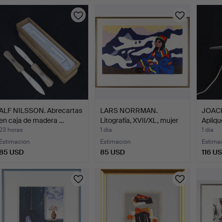
ALF NILSSON. Abrecartas
LARS NORRMAN.
JOAC
en caja de madera …
Litografía, XVII/XL, mujer
Aplique
s…
23 horas
1 día
1 día
Estimación
Estimación
Estima
85 USD
85 USD
116 U