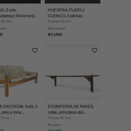
S, 3 uds.
HUEVERA, PLATO y
sberg y Rörstrand,
CUENCO, 3 piezas,
porcela…
 33 min
5 horas 13 min
ción
Estimación
SD
85 USD
 EKSTRÖM. Sofá, 3
ESTANTERÍA DE PARED,
, pino y lona…
roble, principios del…
 3 min
7 horas 10 min
15 pujas
SD
92 USD