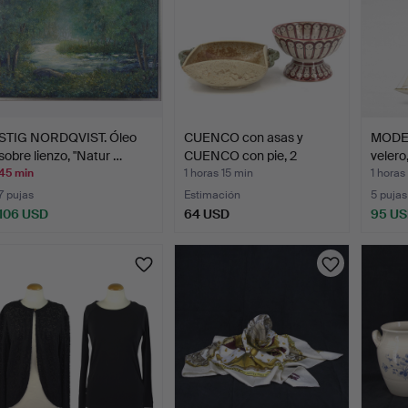
STIG NORDQVIST. Óleo
CUENCO con asas y
MODE
sobre lienzo, "Natur …
CUENCO con pie, 2
velero,
piezas…
45 min
1 horas 15 min
1 horas
7 pujas
Estimación
5 pujas
106 USD
64 USD
95 U