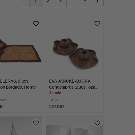
1
2
3
…
6
LERAS, 8 uds.
EVA JANCKE-BJÖRK.
con bordado, Home
Candelabros, 2 uds. loza…
44 min
ción
1 puja
SD
32 USD