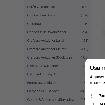
Borås Auktionshall
(119)
Chalkwell Auctions
(532)
Colombos
(17)
Connoisseur Bokauktioner
(94)
Crafoord Auktioner Lund
(163)
Crafoord Auktioner Malmö
(140)
Crafoord Auktioner Stockholm
(705)
Ekenbergs Auktioner
(334)
Usam
Falun Auktionsbyrå
(525)
Algunas 
mismo pu
Formstad Auktioner
(282)
Garpenhus Auktioner
(560)
Per
Gomér & Andersson Jönköping
(476)
Des