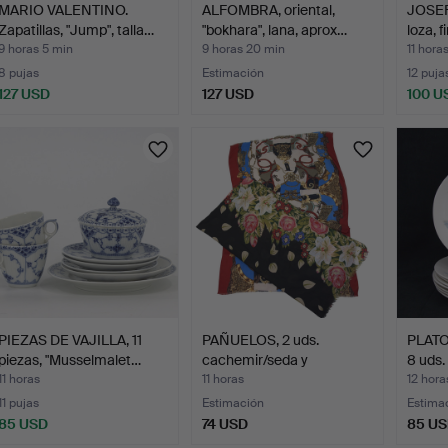
MARIO VALENTINO.
ALFOMBRA, oriental,
JOSEF
Zapatillas, "Jump", talla…
"bokhara", lana, aprox…
loza, 
9 horas 5 min
9 horas 20 min
11 hora
8 pujas
Estimación
12 puja
127 USD
127 USD
100 U
PIEZAS DE VAJILLA, 11
PAÑUELOS, 2 uds.
PLATO
piezas, "Musselmalet…
cachemir/seda y
8 uds.
viscosa/a…
11 horas
11 horas
12 hora
11 pujas
Estimación
Estima
85 USD
74 USD
85 U