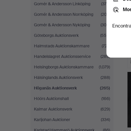
Gomér & Andersson Linköping
(376)
Mos
Gomér & Andersson Norrköping
(203)
Gomér & Andersson Nyköping
(305)
Encontra
Göteborgs Auktionsverk
(554)
Halmstads Auktionskammare
(727)
Handelslagret Auktionsservice
(289)
Helsingborgs Auktionskammare
(1.079)
Hälsinglands Auktionsverk
(288)
Höganäs Auktionsverk
(265)
Höörs Auktionshall
(166)
Kalmar Auktionsverk
(629)
Karljohan Auktioner
(334)
Karlstad Hammarö Auktionsverk
(86)