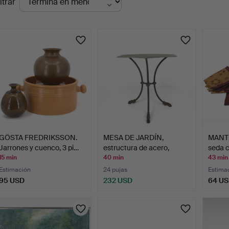
ltrar
en
urso
GÖSTA FREDRIKSSON.
MESA DE JARDÍN,
MANTE
Jarrones y cuenco, 3 pi…
estructura de acero,
seda 
detal…
…
15 min
40 min
43 min
Estimación
24 pujas
Estima
95 USD
232 USD
64 U