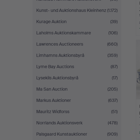
Kunst- und Auktionshaus Kleinhenz
(1.172)
Kurage Auktion
(39)
Laholms Auktionskammare
(106)
Lawrences Auctioneers
(660)
Limhamns Auktionsbyrå
(359)
Lyme Bay Auctions
(87)
Lysekils Auktionsbyrå
(17)
Ma San Auction
(205)
Markus Auktioner
(637)
Mauritz Widforss
(51)
Norrlands Auktionsverk
(478)
Palsgaard Kunstauktioner
(909)