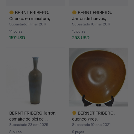
BERNT FRIBERG.
BERNT FRIBERG.
Cuenco en miniatura,
Jarrón de huevos,
Gustav…
Gustavsbe…
Subastado 11 mar 2017
Subastado 10 mar 2017
14 pujas
15 pujas
157 USD
253 USD
Lote
Lote
seleccionado
seleccionado
BERNT FRIBERG. jarrón,
BERNDT FRIBERG.
esmalte de piel de …
cuenco, gres,
Gustavsbergs…
Subastado 23 oct 2025
Subastado 10 ene 2021
8 pujas
9 pujas