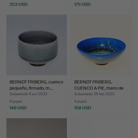
253 USD
175 USD
BERNDT FRIBERG. cuenco
BERNDT FRIBERG.
pequeño, firmado, m…
CUENCO A PIE, mano de
estu…
Subastado 6 jun 2023
Subastado 26 feb 2023
6 pujas
4 pujas
146 USD
158 USD