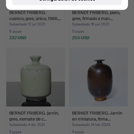
BERNDT FRIBERG.
BERNDT FRIBERG. plato,
cuenco, gres, único, 1966,…
gres, firmado a man…
Subastado 12 jul 2021
Subastado 16 jun 2021
8 pujas
5 pujas
232 USD
253 USD
BERNDT FRIBERG. jarrón,
BERNDT FRIBERG. Jarrón
gres, esmalte de c…
en miniatura, firma…
Subastado 4 dic 2021
Subastado 14 feb 2023
5 pujas
5 pujas