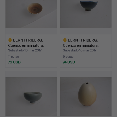
BERNT FRIBERG.
BERNT FRIBERG.
Cuenco en miniatura,
Cuenco en miniatura,
Gustav…
Gustav…
Subastado 10 mar 2017
Subastado 10 mar 2017
11 pujas
9 pujas
79 USD
74 USD
Lote
Lote
seleccionado
seleccionado