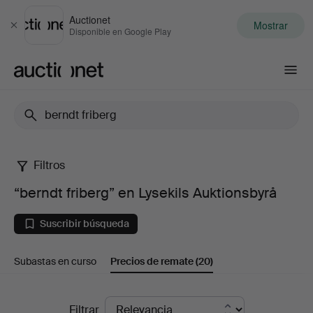
Auctionet
Mostrar
Cerrar
Disponible en Google Play
Auctionet.com
Filtros
“berndt
“berndt friberg” en Lysekils Auktionsbyrå
friberg”
Suscribir búsqueda
en
Subastas en curso
Precios de remate
(20)
Lysekils
Auktionsbyrå
Precios
Filtrar