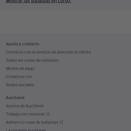
Mostrar las subastas en curso.
Navegación
Ayuda y contacto
en
Contacta con el servicio de atención al cliente
el
Todas las casas de subastas
pie
Modos de pago
de
Enviamos con
página
Redes sociales
Auctionet
Acerca de Auctionet
Trabaja con nosotros
Adhiere tu casa de subastas
La garantía Auctionet