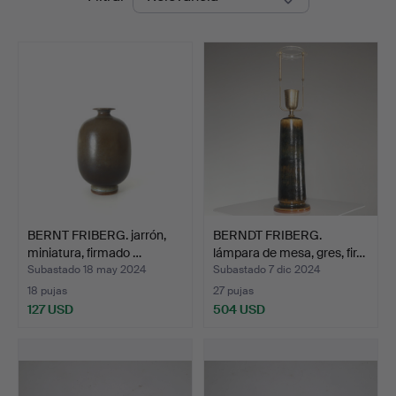
de
remate
BERNT FRIBERG. jarrón,
BERNDT FRIBERG.
miniatura, firmado …
lámpara de mesa, gres, fir…
Subastado 18 may 2024
Subastado 7 dic 2024
18 pujas
27 pujas
127 USD
504 USD