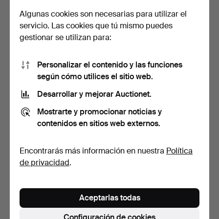
Algunas cookies son necesarias para utilizar el
servicio. Las cookies que tú mismo puedes
gestionar se utilizan para:
Personalizar el contenido y las funciones
BERNT FRIBERG.
BERNDT FRIBERG.
según cómo utilices el sitio web.
CUENCO, gres, estudio
CUENCO, gres,
Desarrollar y mejorar Auctionet.
Gusta…
Gustavsberg,…
Subastado 21 dic 2016
Subastado 25 may 2019
7 pujas
4 pujas
Mostrarte y promocionar noticias y
90 USD
263 USD
contenidos en sitios web externos.
Lote
Lote
seleccionado
seleccionado
Encontrarás más información en nuestra
Política
de privacidad
.
Aceptarlas todas
Configuración de cookies