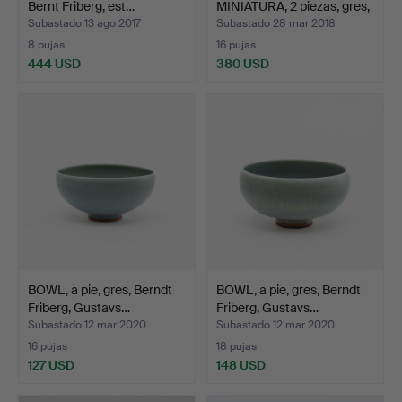
Bernt Friberg, est…
MINIATURA, 2 piezas, gres,
Bernd…
Subastado 13 ago 2017
Subastado 28 mar 2018
8 pujas
16 pujas
444 USD
380 USD
Lote
Lote
seleccionado
seleccionado
BOWL, a pie, gres, Berndt
BOWL, a pie, gres, Berndt
Friberg, Gustavs…
Friberg, Gustavs…
Subastado 12 mar 2020
Subastado 12 mar 2020
16 pujas
18 pujas
127 USD
148 USD