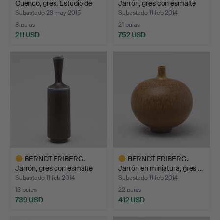
Cuenco, gres. Estudio de
Jarrón, gres con esmalte
G…
d…
Subastado 23 may 2015
Subastado 11 feb 2014
8 pujas
21 pujas
211 USD
752 USD
Lote
Lote
seleccionado
seleccionado
BERNDT FRIBERG.
BERNDT FRIBERG.
Jarrón, gres con esmalte
Jarrón en miniatura, gres …
d…
Subastado 11 feb 2014
Subastado 11 feb 2014
13 pujas
22 pujas
739 USD
412 USD
Lote
Lote