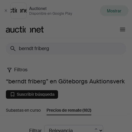
Auctionet
Mostrar
Cerrar
Disponible en Google Play
Auctionet.com
Filtros
“berndt
“berndt friberg” en Göteborgs Auktionsverk
friberg”
Suscribir búsqueda
en
Subastas en curso
Precios de remate
(182)
Göteborgs
Auktionsverk
Precios
Filtrar