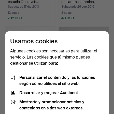
estudio Gustavsb…
miniatura, cerámica,
Gusta…
Subastado 17 dic 2013
Subastado 26 sep 2016
12 pujas
3 pujas
792 USD
49 USD
Lote
seleccionado
Usamos cookies
Algunas cookies son necesarias para utilizar el
servicio. Las cookies que tú mismo puedes
gestionar se utilizan para:
Personalizar el contenido y las funciones
BERNDT FRIBERG.
BERNDT FRIBERG.
según cómo utilices el sitio web.
Jarrón en miniatura, gres,…
Jarrón en miniatura,
Gusta…
Subastado 19 ago 2017
Subastado 25 feb 2017
Desarrollar y mejorar Auctionet.
7 pujas
17 pujas
Mostrarte y promocionar noticias y
160 USD
341 USD
contenidos en sitios web externos.
Lote
Lote