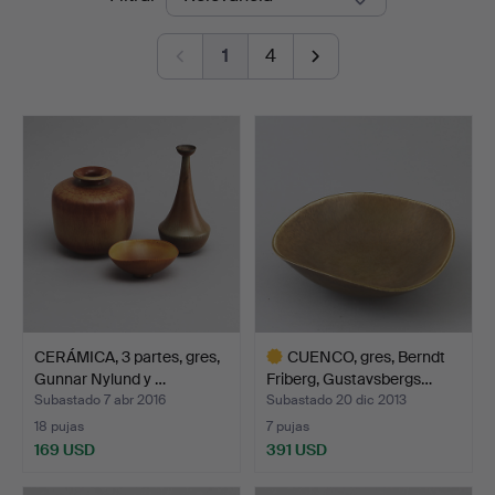
de
1
4
remate
CERÁMICA, 3 partes, gres,
CUENCO, gres, Berndt
Gunnar Nylund y …
Friberg, Gustavsbergs…
Subastado 7 abr 2016
Subastado 20 dic 2013
18 pujas
7 pujas
169 USD
391 USD
Lote