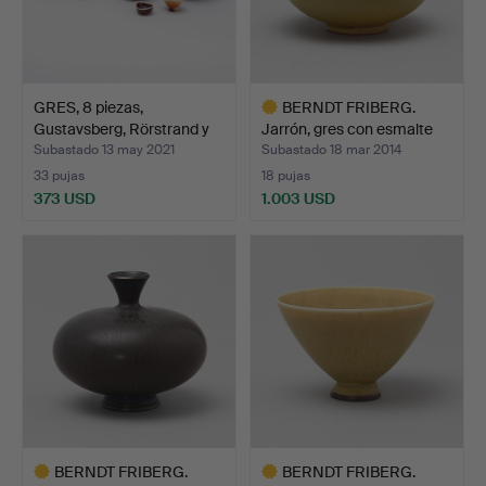
GRES, 8 piezas,
BERNDT FRIBERG.
Gustavsberg, Rörstrand y
Jarrón, gres con esmalte
A…
d…
Subastado 13 may 2021
Subastado 18 mar 2014
33 pujas
18 pujas
373 USD
1.003 USD
Lote
seleccionado
BERNDT FRIBERG.
BERNDT FRIBERG.