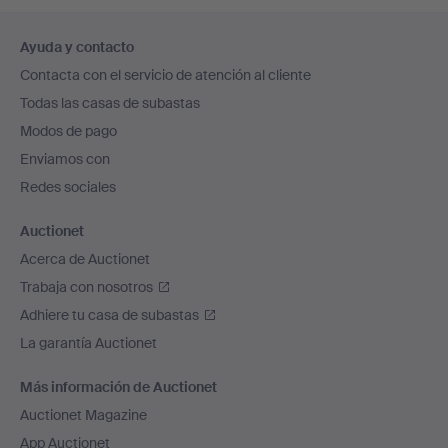
Navegación
Ayuda y contacto
en
Contacta con el servicio de atención al cliente
el
Todas las casas de subastas
pie
Modos de pago
de
Enviamos con
página
Redes sociales
Auctionet
Acerca de Auctionet
Trabaja con nosotros
Adhiere tu casa de subastas
La garantía Auctionet
Más información de Auctionet
Auctionet Magazine
App Auctionet