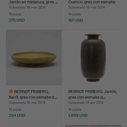
Jarrón en miniatura, gres …
Cuenco, gres con esmalte
d…
Subastado 18 mar 2014
Subastado 18 mar 2014
16 pujas
14 pujas
275 USD
101 USD
Lote
Lote
seleccionado
seleccionado
BERNDT FRIBERG.
BERNDT FRIBERG. Jarrón,
Barril, gres con esmalte d…
gres con esmalte d…
Subastado 18 mar 2014
Subastado 13 abr 2014
13 pujas
14 pujas
254 USD
1.899 USD
Lote