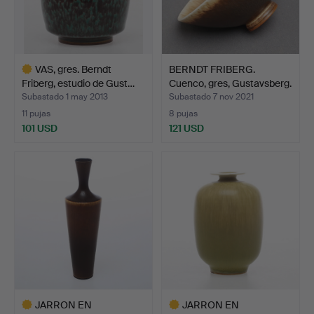
VAS, gres. Berndt
BERNDT FRIBERG.
Friberg, estudio de Gust…
Cuenco, gres, Gustavsberg.
Subastado 1 may 2013
Subastado 7 nov 2021
11 pujas
8 pujas
101 USD
121 USD
Lote
seleccionado
JARRON EN
JARRON EN