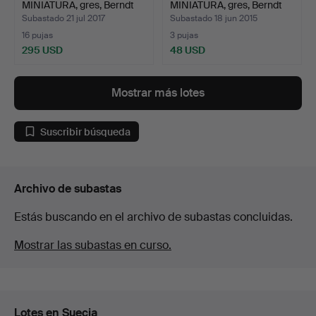
MINIATURA, gres, Berndt
MINIATURA, gres, Berndt
Friberg,…
Friberg,…
Subastado 21 jul 2017
Subastado 18 jun 2015
16 pujas
3 pujas
295 USD
48 USD
Lote
Lote
seleccionado
seleccionado
Mostrar más lotes
Suscribir búsqueda
Archivo de subastas
Estás buscando en el archivo de subastas concluidas.
Mostrar las subastas en curso.
Lotes en Suecia