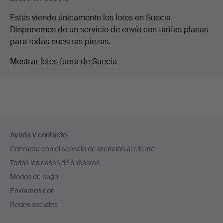
Estás viendo únicamente los lotes en Suecia.
Disponemos de un servicio de envío con tarifas planas
para todas nuestras piezas.
Mostrar lotes fuera de Suecia
Navegación
Ayuda y contacto
en
Contacta con el servicio de atención al cliente
el
Todas las casas de subastas
pie
Modos de pago
de
Enviamos con
página
Redes sociales