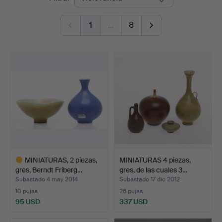
de
1
…
8
remate
MINIATURAS, 2 piezas,
MINIATURAS 4 piezas,
gres, Berndt Friberg…
gres, de las cuales 3…
Subastado 4 may 2014
Subastado 17 dic 2012
10 pujas
26 pujas
95 USD
337 USD
Lote