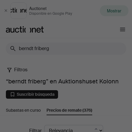
Auctionet
Mostrar
Cerrar
Disponible en Google Play
Auctionet.com
Filtros
“berndt
“berndt friberg” en Auktionshuset Kolonn
friberg”
Suscribir búsqueda
en
Subastas en curso
Precios de remate
(376)
Auktionshuset
Kolonn
Precios
Filtrar