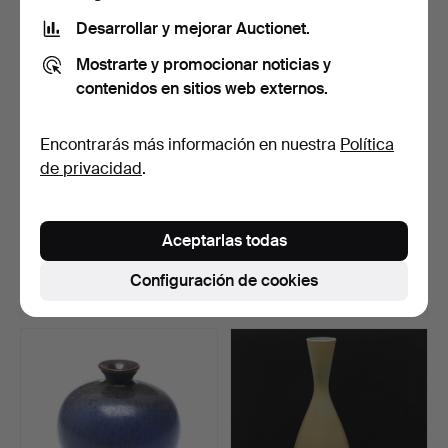
Desarrollar y mejorar Auctionet.
Mostrarte y promocionar noticias y
contenidos en sitios web externos.
Encontrarás más información en nuestra
Política
de privacidad
.
VAS, gres, Berndt
CUENCO, gres, Bernt
Friberg, Gustavsberg.
Friberg, Gustavsberg.
Aceptarlas todas
Subastado 6 may 2016
Subastado 5 sep 2013
7 pujas
14 pujas
Configuración de cookies
232 USD
169 USD
Lote
Lote
seleccionado
seleccionado