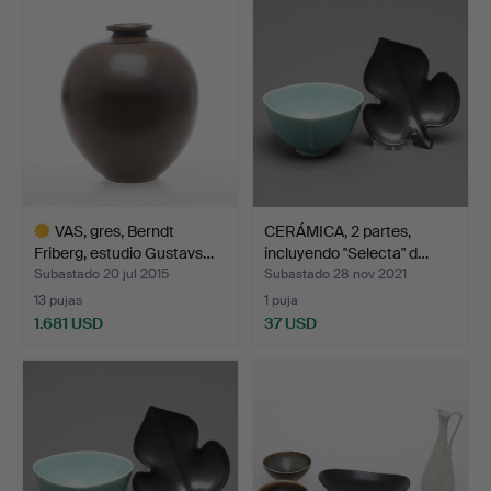
seleccionado
seleccionado
VAS, gres, Berndt
CERÁMICA, 2 partes,
Friberg, estudio Gustavs…
incluyendo "Selecta" d…
Subastado 20 jul 2015
Subastado 28 nov 2021
13 pujas
1 puja
1.681 USD
37 USD
Lote
seleccionado