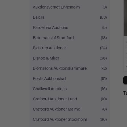
Auktionsverket Engelholm
(3)
Balclis
(63)
Barcelona Auctions
(5)
Batemans of Stamford
(18)
Bidstrup Auktioner
(24)
Bishop & Miller
(66)
Björnssons Auktionskammare
(72)
Borås Auktionshall
(61)
Chalkwell Auctions
(16)
T
Crafoord Auktioner Lund
(10)
Crafoord Auktioner Malmö
(8)
Crafoord Auktioner Stockholm
(66)