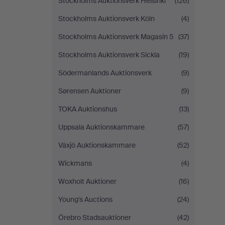
Stockholms Auktionsverk Helsinki
(126)
Stockholms Auktionsverk Köln
(4)
Stockholms Auktionsverk Magasin 5
(37)
Stockholms Auktionsverk Sickla
(19)
Södermanlands Auktionsverk
(9)
Sørensen Auktioner
(9)
TOKA Auktionshus
(13)
Uppsala Auktionskammare
(57)
Växjö Auktionskammare
(52)
Wickmans
(4)
Woxholt Auktioner
(16)
Young's Auctions
(24)
Örebro Stadsauktioner
(42)