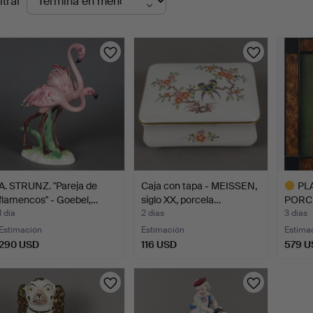
ltrar
en
urso
A. STRUNZ. "Pareja de
Caja con tapa - MEISSEN,
PL
flamencos" - Goebel,…
siglo XX, porcela…
PORC
BERLÍ
1 día
2 días
3 días
Estimación
Estimación
Estima
290 USD
116 USD
579 U
Lote
selecci