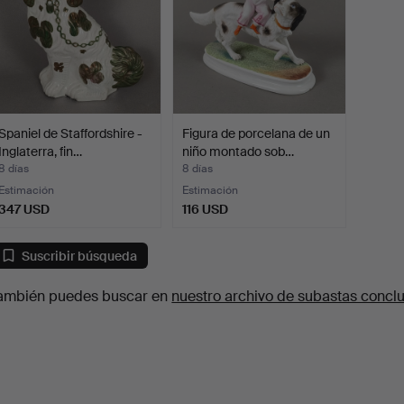
Spaniel de Staffordshire -
Figura de porcelana de un
Inglaterra, fin…
niño montado sob…
8 días
8 días
Estimación
Estimación
347 USD
116 USD
Suscribir búsqueda
ambién puedes buscar en
nuestro archivo de subastas concl