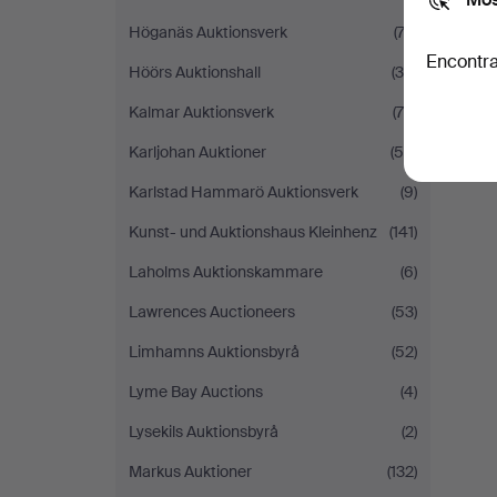
Höganäs Auktionsverk
(74)
Encontra
Höörs Auktionshall
(36)
Kalmar Auktionsverk
(78)
Karljohan Auktioner
(55)
Karlstad Hammarö Auktionsverk
(9)
Kunst- und Auktionshaus Kleinhenz
(141)
Laholms Auktionskammare
(6)
Lawrences Auctioneers
(53)
Limhamns Auktionsbyrå
(52)
Lyme Bay Auctions
(4)
Lysekils Auktionsbyrå
(2)
Markus Auktioner
(132)