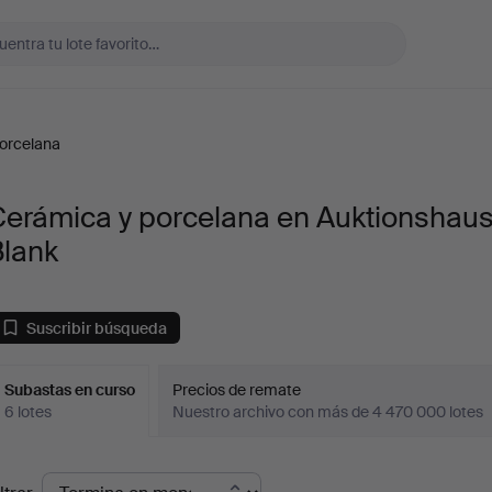
orcelana
Cerámica y porcelana en Auktionshau
Blank
Suscribir búsqueda
Subastas en curso
Precios de remate
6 lotes
Nuestro archivo con más de 4 470 000 lotes
ubastas