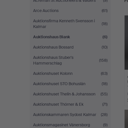
Fi
Acreman St Auctioneers & Valuers
(9)
Arce Auctions
(61)
c
Auktionsfirma Kenneth Svensson i
(18)
Kalmar
Auktionshaus Blank
(6)
Auktionshaus Bossard
(10)
Auktionshaus Stuber's
(158)
Hammerschlag
Auktionshuset Kolonn
(63)
Auktionshuset STO Bohuslän
(18)
Auktionshuset Thelin & Johansson
(55)
Auktionshuset Thörner & Ek
(71)
Auktionskammaren Sydost Kalmar
(28)
Auktionsmagasinet Vänersborg
(9)