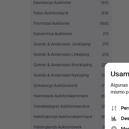
Ekenbergs Auktioner
(40)
Falun Auktionsbyrå
(49)
Formstad Auktioner
(185)
Garpenhus Auktioner
(17)
Gomér & Andersson Jönköping
(77)
Gomér & Andersson Linköping
(23)
Gomér & Andersson Norrköping
(23)
Usam
Gomér & Andersson Nyköping
(30)
Algunas 
Göteborgs Auktionsverk
(75)
mismo pu
Halmstads Auktionskammare
(85)
Handelslagret Auktionsservice
(20)
Per
Helsingborgs Auktionskammare
(85)
Des
Hälsinglands Auktionsverk
(15)
Mos