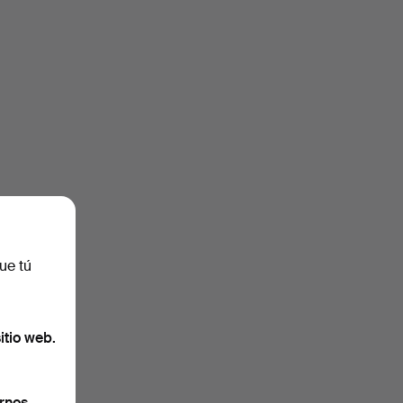
ue tú
itio web.
rnos.