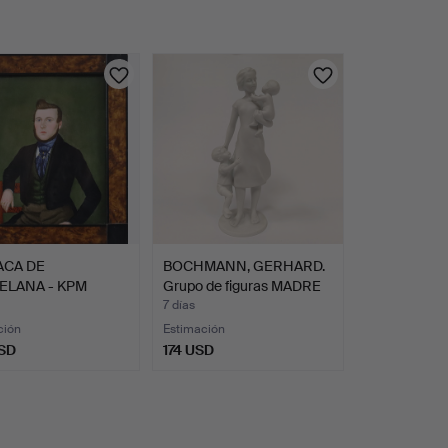
ACA DE
BOCHMANN, GERHARD.
ELANA - KPM
Grupo de figuras MADRE
N, MEDIADOS …
…
7 días
ción
Estimación
SD
174 USD
onado