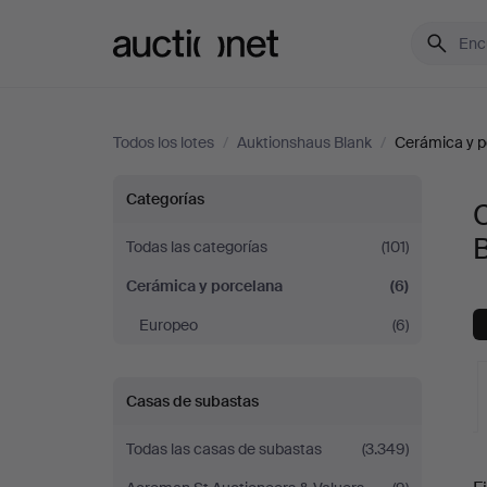
Auctionet.com
Todos los lotes
/
Auktionshaus Blank
/
Cerámica y p
Cerámica
Categorías
y
Todas las categorías
(101)
Cerámica y porcelana
(6)
porcelana
Europeo
(6)
en
Auktionshaus
Casas de subastas
Blank
Todas las casas de subastas
(3.349)
S