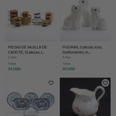
PIEZAS DE VAJILLA DE
FIGURAS, 3 piezas, loza,
CAFÉ/TÉ, 12 piezas, l…
Staffordshire, In…
2 días
3 días
1 puja
1 puja
32 USD
32 USD