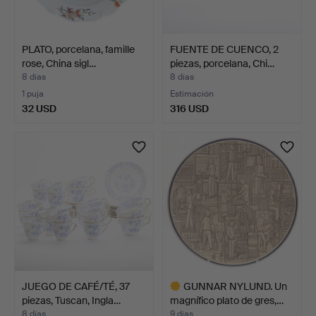
PLATO, porcelana, famille
FUENTE DE CUENCO, 2
rose, China sigl…
piezas, porcelana, Chi…
8 días
8 días
1 puja
Estimación
32 USD
316 USD
JUEGO DE CAFÉ/TÉ, 37
GUNNAR NYLUND. Un
piezas, Tuscan, Ingla…
magnífico plato de gres,…
8 días
9 días