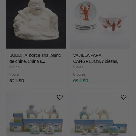
BUDDHA, porcelana, blanc
VAJILLA PARA
de chine, China s…
CANGREJOS, 7 piezas,
loza.
9 días
9 días
1 puja
8 pujas
32 USD
69 USD