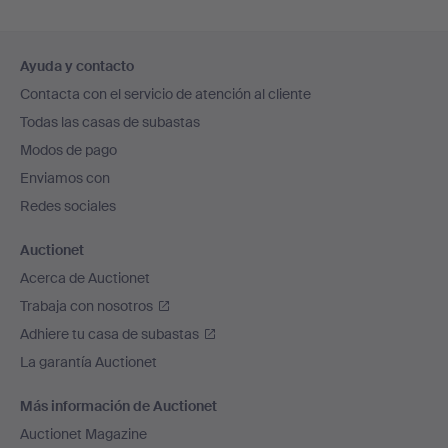
Navegación
Ayuda y contacto
en
Contacta con el servicio de atención al cliente
el
Todas las casas de subastas
pie
Modos de pago
de
Enviamos con
página
Redes sociales
Auctionet
Acerca de Auctionet
Trabaja con nosotros
Adhiere tu casa de subastas
La garantía Auctionet
Más información de Auctionet
Auctionet Magazine