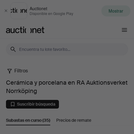
Auctionet
Mostrar
Cerrar
Disponible en Google Play
Auctionet.com
Filtros
Cerámica
Cerámica y porcelana en RA Auktionsverket
y
Norrköping
porcelana
Suscribir búsqueda
en
Subastas en curso
(35)
Precios de remate
RA