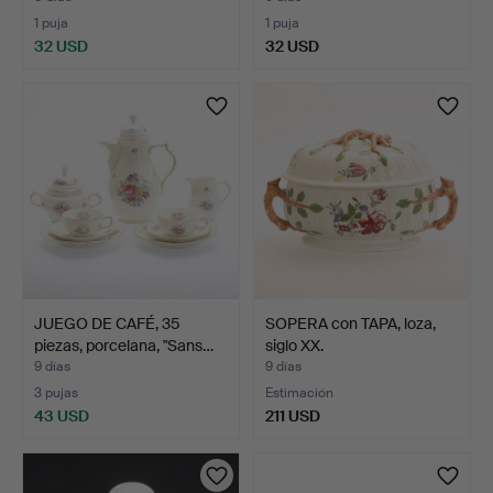
1 puja
1 puja
32 USD
32 USD
Lote
seleccionado
JUEGO DE CAFÉ, 35
SOPERA con TAPA, loza,
piezas, porcelana, "Sans…
siglo XX.
9 días
9 días
3 pujas
Estimación
43 USD
211 USD