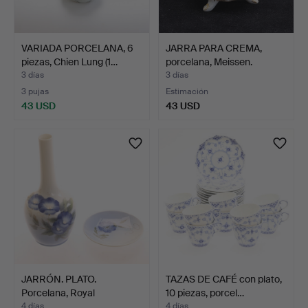
VARIADA PORCELANA, 6
JARRA PARA CREMA,
piezas, Chien Lung (1…
porcelana, Meissen.
3 días
3 días
3 pujas
Estimación
43 USD
43 USD
JARRÓN. PLATO.
TAZAS DE CAFÉ con plato,
Porcelana, Royal
10 piezas, porcel…
Copenhagen…
4 días
4 días