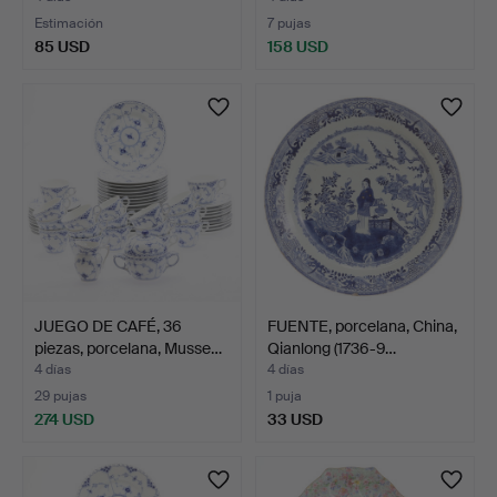
Estimación
7 pujas
85 USD
158 USD
JUEGO DE CAFÉ, 36
FUENTE, porcelana, China,
piezas, porcelana, Musse…
Qianlong (1736-9…
4 días
4 días
29 pujas
1 puja
274 USD
33 USD