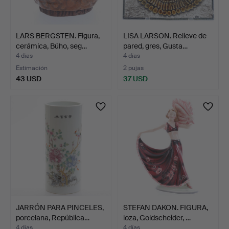
LARS BERGSTEN. Figura,
LISA LARSON. Relieve de
cerámica, Búho, seg…
pared, gres, Gusta…
4 días
4 días
Estimación
2 pujas
43 USD
37 USD
JARRÓN PARA PINCELES,
STEFAN DAKON. FIGURA,
porcelana, República…
loza, Goldscheider, …
4 días
4 días