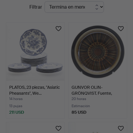
Subastas
Filtrar
Auktionsverket
en
Norrköping
curso
PLATOS, 23 piezas, "Asiatic
GUNVOR OLIN-
Pheasants", We…
GRÖNQVIST. Fuente,
porcelana, …
14 horas
20 horas
13 pujas
Estimación
211 USD
85 USD