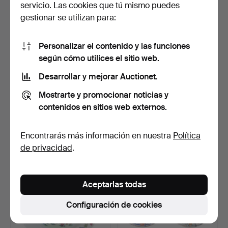
servicio. Las cookies que tú mismo puedes
gestionar se utilizan para:
Personalizar el contenido y las funciones
según cómo utilices el sitio web.
Desarrollar y mejorar Auctionet.
GUNNAR ÅKESSON.
JARRÓN DE SUELO,
Mostrarte y promocionar noticias y
Jarrones, 2 piezas, terrac…
porcelana, China siglo XI…
contenidos en sitios web externos.
8 días
8 días
Estimación
Estimación
Encontrarás más información en nuestra
Política
85 USD
421 USD
de privacidad
.
Aceptarlas todas
Configuración de cookies